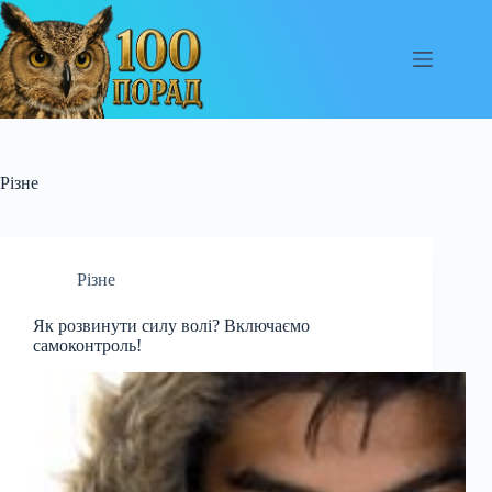
Перейти
до
вмісту
Різне
Різне
Як розвинути силу волі? Включаємо
самоконтроль!