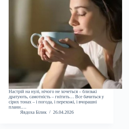
Настрій на нулі, нічого не хочеться – близькі
дратують, самотність – гнітить… Все бачиться у
сірих тонах – і погода, і перехожі, і вчорашні
плани.…
Явдоха Білик
26.04.2026