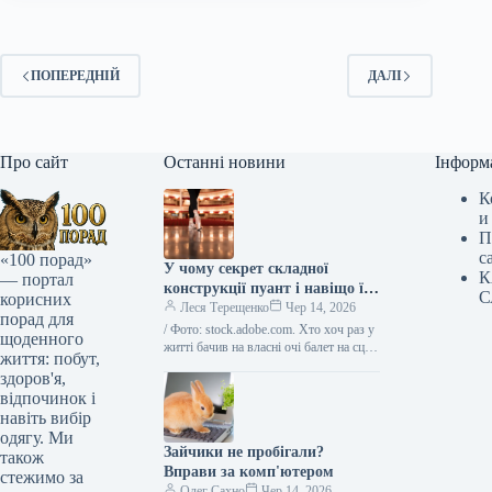
ПОПЕРЕДНІЙ
ДАЛІ
Про сайт
Останні новини
Інформ
К
и
П
с
«100 порад»
У чому секрет складної
К
— портал
конструкції пуант і навіщо їх
С
корисних
створення використовують
Леся Терещенко
Чер 14, 2026
порад для
срібло
/ Фото: stock.adobe.com. Хто хоч раз у
щоденного
житті бачив на власні очі балет на сцені
життя: побут,
театру, безсумнівно погодиться, що
здоров'я,
це…
відпочинок і
навіть вибір
одягу. Ми
Зайчики не пробігали?
також
Вправи за комп'ютером
стежимо за
Олег Сахно
Чер 14, 2026