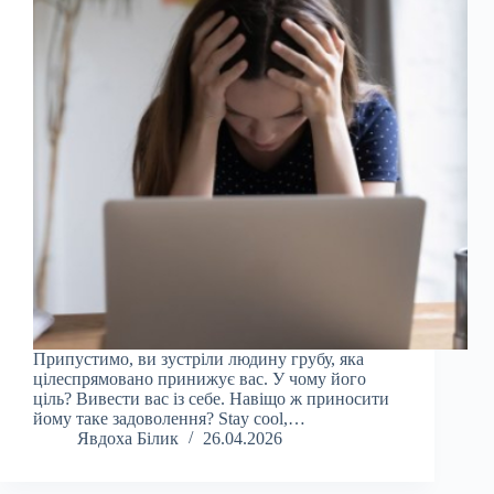
Припустимо, ви зустріли людину грубу, яка
цілеспрямовано принижує вас. У чому його
ціль? Вивести вас із себе. Навіщо ж приносити
йому таке задоволення? Stay cool,…
Явдоха Білик
26.04.2026