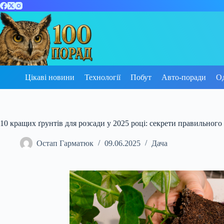
Перейти
до
вмісту
Цікаві новини
Технології
Побут
Авто-поради
О
10 кращих ґрунтів для розсади у 2025 році: секрети правильного
Остап Гарматюк
09.06.2025
Дача