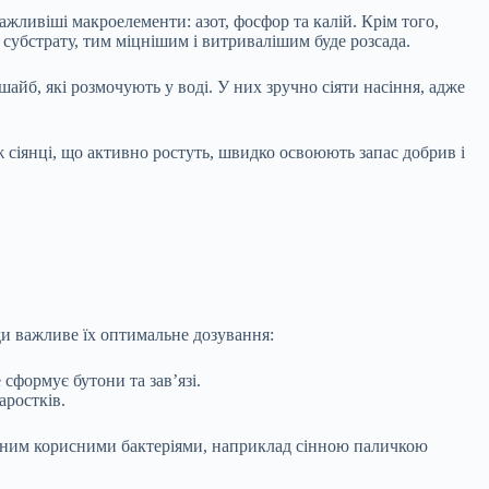
ажливіші макроелементи: азот, фосфор та калій. Крім того,
субстрату, тим міцнішим і витривалішим буде розсада.
айб, які розмочують у воді. У них зручно сіяти насіння, адже
ж сіянці, що активно ростуть, швидко освоюють запас добрив і
ди важливе їх оптимальне дозування:
 сформує бутони та зав’язі.
аростків.
гаченим корисними бактеріями, наприклад сінною паличкою