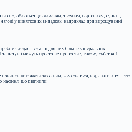
унти сподобаються цикламенам, троянам, гортензіям, суниці,
 в нагоді у виняткових випадках, наприклад при вирощуванні
виробник додає в суміші для них більше мінеральних
 та петунії можуть просто не прорости у такому субстраті.
не повинен виглядати зляканим, комковаться, віддавати затхлістю
бо насіння, що підгнили.