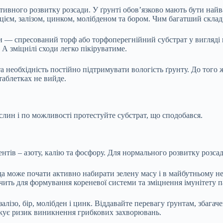
ктивного розвитку розсади. У ґрунті обов’язково мають бути найв
ієм, залізом, цинком, молібденом та бором. Чим багатший склад 
и — спресований торф або торфоперегнійний субстрат у вигляді ш
 А зміцнілі сходи легко пікіруватиме.
а необхідність постійно підтримувати вологість ґрунту. До того 
таблетках не вийде.
ослин і по можливості протестуйте субстрат, що сподобався.
нтів – азоту, калію та фосфору. Для нормального розвитку розса
ада може почати активно набирати зелену масу і в майбутньому не
тачить для формування кореневої системи та зміцнення імунітету п
залізо, бір, молібден і цинк. Віддавайте перевагу ґрунтам, зба
знижує ризик виникнення грибкових захворювань.