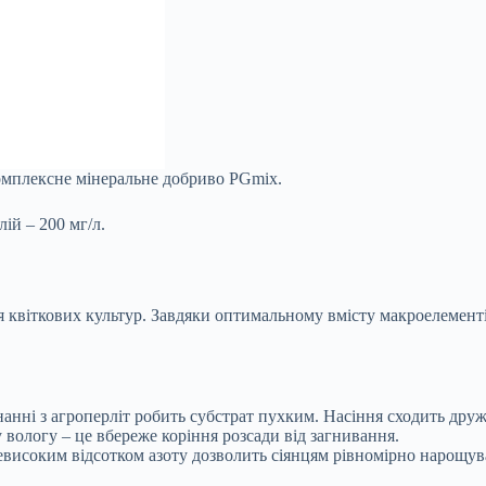
комплексне мінеральне добриво PGmix.
лій – 200 мг/л.
для квіткових культур. Завдяки оптимальному вмісту макроелемент
анні з агроперліт робить субстрат пухким. Насіння сходить дру
у вологу – це вбереже коріння розсади від загнивання.
високим відсотком азоту дозволить сіянцям рівномірно нарощува