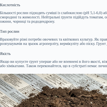
Кислотність
Більшості рослин підходять суміші із слабокислою (pH 5,1-6,0) 
смородині та жимолості. Нейтральні ґрунти підійдуть томатам, о
ожини, чорниці та рододендрону.
Тип рослин
Враховуйте різні потреби овочевих та квіткових культур. Як пра
розпушувачів на зразок агроперліту, вермікуліту або піску. Грун
Якість
Якщо ви купуєте ґрунт уперше або не впевнені в його якості, віз
або хімікатами. Також переконайтеся, що в субстраті немає личино