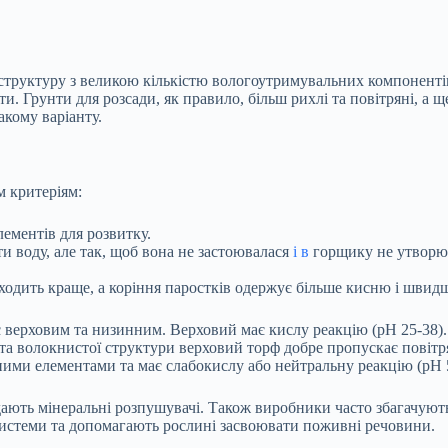
структуру з великою кількістю вологоутримувальних компонентів
ти. Грунти для розсади, як правило, більш рихлі та повітряні, а
акому варіанту.
м критеріям:
ементів для розвитку.
 воду, але так, щоб вона не застоювалася
і в
горщику не утворюв
ходить краще, а коріння паростків одержує більше кисню і швидш
ває верховим та низинним. Верховий має кислу реакцію (рН 25-38
та волокнистої структури верховий торф добре пропускає повітр
ими елементами та має слабокислу або нейтральну реакцію (pH 5
ають мінеральні розпушувачі. Також виробники часто збагачують
системи та допомагають рослині засвоювати поживні речовини.