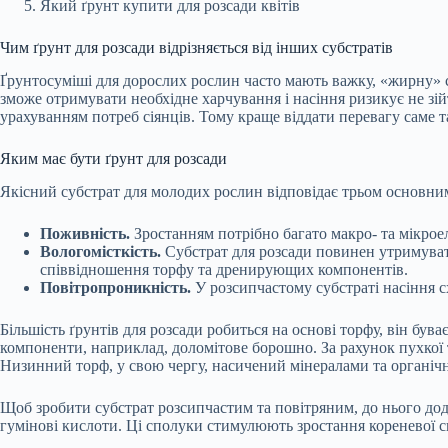
Який ґрунт купити для розсади квітів
Чим ґрунт для розсади відрізняється від інших субстратів
Ґрунтосуміші для дорослих рослин часто мають важку, «жирну» 
зможе отримувати необхідне харчування і насіння ризикує не зій
урахуванням потреб сіянців. Тому краще віддати перевагу саме т
Яким має бути ґрунт для розсади
Якісний субстрат для молодих рослин відповідає трьом основни
Поживність.
Зростанням потрібно багато макро- та мікроел
Вологомісткість.
Субстрат для розсади повинен утримувати
співвідношення торфу та дренирующих компонентів.
Повітропроникність.
У розсипчастому субстраті насіння с
Більшість ґрунтів для розсади робиться на основі торфу, він бу
компоненти, наприклад, доломітове борошно. За рахунок пухкої 
Низинний торф, у свою чергу, насичений мінералами та органічн
Щоб зробити субстрат розсипчастим та повітряним, до нього дод
гумінові кислоти. Ці сполуки стимулюють зростання кореневої 