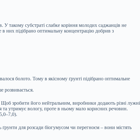
. У такому субстраті слабке коріння молодих саджанців не
 ще в них підібрано оптимальну концентрацію добрив з
алося болото. Тому в якісному ґрунті підібрано оптимальне
е розвивається.
). Щоб зробити його нейтральним, виробники додають різні лужні
я та утримує вологу, проте в ньому мало корисних речовин.
,0–7,0).
 ґрунти для розсади біогумусом чи перегноєм – вони містять