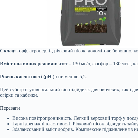
Склад:
торф, агроперліт, річковий пісок, доломітове борошно, 
Вміст поживних речовин:
азот – 130 мг/л, фосфор – 130 мг/л, ка
Рівень кислотності (pH
)
:
не менше 5,5.
Цей субстрат універсальний він підійде як для овочевих, так і 
огірки та кабачки.
Переваги
Висока повітропроникність. Легкий верховий торф у поєдн
Гарні дренажні властивості. Річковий пісок відводить зайв
Збалансований вміст добрив. Комплексне підживлення з не