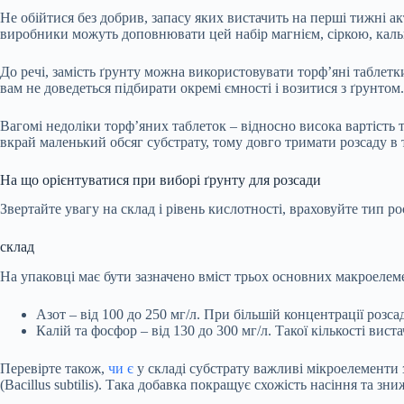
Не обійтися без добрив, запасу яких вистачить на перші тижні а
виробники можуть доповнювати цей набір магнієм, сіркою, кальц
До речі, замість ґрунту можна використовувати торф’яні таблетк
вам не доведеться підбирати окремі ємності і возитися з ґрунтом.
Вагомі недоліки торф’яних таблеток – відносно висока вартість т
вкрай маленький обсяг субстрату, тому довго тримати розсаду в 
На що орієнтуватися при виборі ґрунту для розсади
Звертайте увагу на склад і рівень кислотності, враховуйте тип р
склад
На упаковці має бути зазначено вміст трьох основних макроелеме
Азот – від 100 до 250 мг/л. При більшій концентрації розс
Калій та фосфор – від 130 до 300 мг/л. Такої кількості вис
Перевірте також,
чи є
у складі субстрату важливі мікроелементи 
(Bacillus subtilis). Така добавка покращує схожість насіння та 