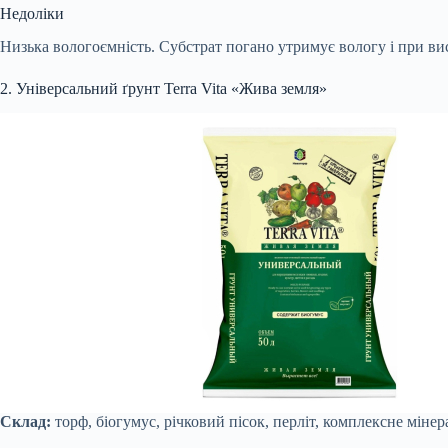
Недоліки
Низька вологоємність. Субстрат погано утримує вологу і при в
2. Універсальний ґрунт Terra Vita «Жива земля»
Склад:
торф, біогумус, річковий пісок, перліт, комплексне міне