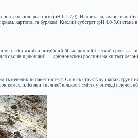
або нейтральною реакцією (pH 6,1-7,0). Наприклад, слабокислі ґр
гіркам, картоплі та бурякам. Кислий субстрат (рН 4,0-5,0) стане
вило, насіння квітів потрібний більш рихлий і легкий грунт — і 
т для овочів щільніший — дрібнонасінні рослини на кшталт бегонії
ьміть невеликий пакет на тест. Оцініть структуру і запах: ґрунт 
к комах, плісняви і великої кількості сміття у вигляді гілочок а