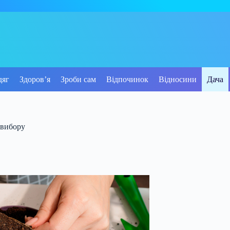
дяг
Здоров’я
Зроби сам
Відпочинок
Відносини
Дача
 вибору