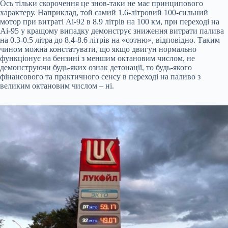
Ось тільки скорочення це знов-таки не має принципового
характеру. Наприклад, той самий 1.6-літровий 100-сильний
мотор при витраті Аі-92 в 8.9 літрів на 100 км, при переході на
Аі-95 у кращому випадку демонструє зниження витрати палива
на 0.3-0.5 літра до 8.4-8.6 літрів на «сотню», відповідно. Таким
чином можна констатувати, що якщо двигун нормально
функціонує на бензині з меншим октановим числом, не
демонструючи будь-яких ознак детонації, то будь-якого
фінансового та практичного сенсу в переході на паливо з
великим октановим числом – ні.