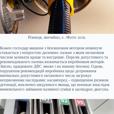
Різниця, звичайно, є. /Фото: zr.ru.
Кожен господар машини з бензиновим мотором неминуче
стикається з непростою дилемою: пальне з яким октановим
числом заливати краще та вигідніше. Перелік допустимого та
рекомендованого палива визначається виробником моторів.
Звісно, працювати ДВС зможе і на іншому бензині. Однак,
порушення рекомендацій виробника щодо дотримання
мінімально допустимого октанового числа загрожує
неприємними наслідками; насамперед – підвищеним ризиком
детонації, виключно шкідливого явища, що виникає внаслідок
мимовільного займання паливної суміші в циліндрах двигуна.