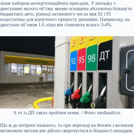
лише набором антидетонаційних присадок. У випадку з
двигунами малого об’єму, якими оснащена абсолютна більшість
бюджетних авто, різниці октанового числа між 92 і 95
недостатньо для відчутного приросту динаміки. Наприклад, на
двигунах об’ємом 1.6 літра він становить всього 3-4%.
А от із ДП таких проблем немає. / Фото: mediasalt.ru.
Що ж до витрати пального, то при переході на бензин з великим
октановим чистим він дійсно скорочується в більшості випадків.