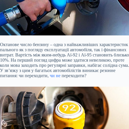
Октанове число бензину – одна з найважливіших характеристик
пального як з погляду експлуатації автомобіля, так і фінансових
витрат. Вартість між яким-небудь Аї-92 і Аї-95 становить близько
10%. На перший погляд цифра може здатися невеликою, проте
коли мова заходить про регулярні заправки, набігає солідна сума.
У зв’язку з цим у багатьох автомобілістів виникає резонне
питання: чи переходити,
чи не
переходити?