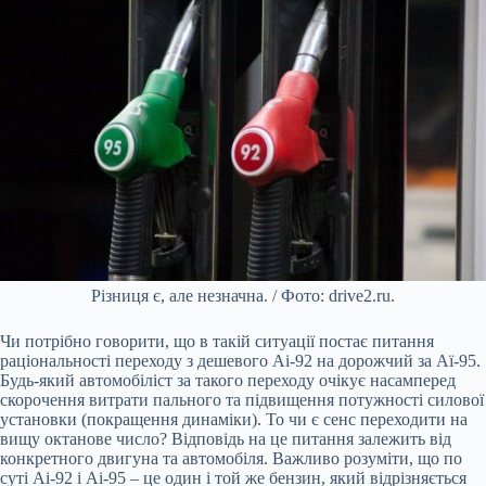
Різниця є, але незначна. / Фото: drive2.ru.
Чи потрібно говорити, що в такій ситуації постає питання
раціональності переходу з дешевого Аі-92 на дорожчий за Аї-95.
Будь-який автомобіліст за такого переходу очікує насамперед
скорочення витрати пального та підвищення потужності силової
установки (покращення динаміки). То чи є сенс переходити на
вищу октанове число? Відповідь на це питання залежить від
конкретного двигуна та автомобіля. Важливо розуміти, що по
суті Аі-92 і Аі-95 – це один і той же бензин, який відрізняється