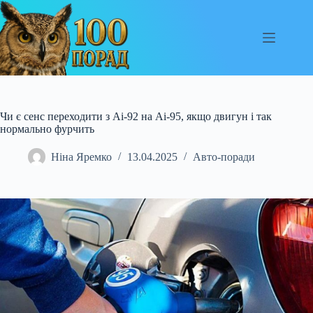
Перейти
до
вмісту
Чи є сенс переходити з Аі-92 на Аі-95, якщо двигун і так
нормально фурчить
Ніна Яремко
13.04.2025
Авто-поради