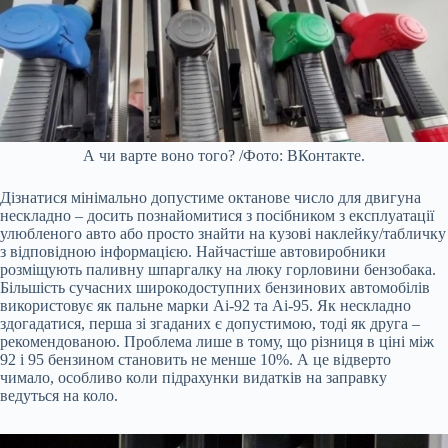
А чи варте воно того? /Фото: ВКонтакте.
Дізнатися мінімально допустиме октанове число для двигуна
нескладно – досить познайомитися з посібником з експлуатації
улюбленого авто або просто знайти на кузові наклейку/табличку
з відповідною інформацією. Найчастіше автовиробники
розміщують паливну шпаргалку на люку горловини бензобака.
Більшість сучасних широкодоступних бензинових автомобілів
використовує як пальне марки Аі-92 та Аі-95. Як нескладно
здогадатися, перша зі згаданих є допустимою, тоді як друга –
рекомендованою. Проблема лише в тому, що різниця в ціні між
92 і 95 бензином становить не менше 10%. А це відверто
чимало, особливо коли підрахунки видатків на заправку
ведуться на коло.