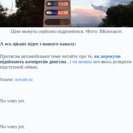
Ціни можуть серйозно відрізнятися. /Фото: ВКонтакте.
А ось цікаве відео з нашого каналу:
Протягом автомобільної теми читайте про те,
як перекупи
піднімають компресію двигуна
, і
чи можна
хоч якось розкрити
підступний обман.
Sourse:
novate.ru
Submit Rating
Rate this item:
No votes yet.
Submit Rating
Rate this item:
No votes yet.