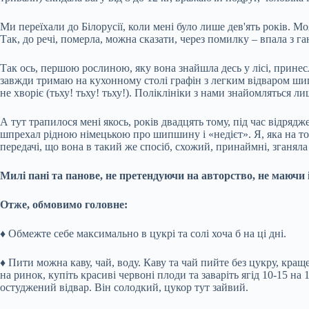
Ми переїхали до Білорусії, коли мені було лише дев'ять років. М
Так, до речі, померла, можна сказати, через помилку – впала з га
Так ось, першою рослиною, яку вона знайшла десь у лісі, принесл
завжди тримаю на кухонному столі графін з легким відваром шипши
не хворіє (тьху! тьху! тьху!). Поліклініки з нами знайомляться ли
А тут трапилося мені якось, років двадцять тому, під час відря
шпрехал рідною німецькою про шипшину і «недієт». Я, яка на той
передачі, що вона в такий же спосіб, схожий, принаймні, зганяла 
Милі пані та панове, не претендуючи на авторство, не маючи і
Отже, обмовимо головне:
♦
Обмежте себе максимально в цукрі та солі хоча б на ці дні.
♦
Пити можна каву, чай, воду. Каву та чай пийте без цукру, кращ
на ринок, купіть красиві червоні плоди та заваріть ягід 10-15 на
остуджений відвар. Він солодкий, цукор тут зайвий.