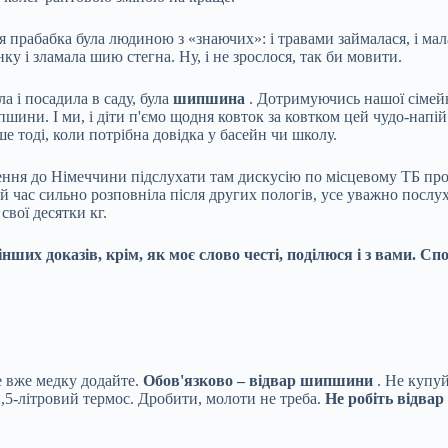
оя прабабка була людиною з «знаючих»: і травами займалася, і мал
нку і зламала шию стегна. Ну, і не зрослося, так би мовити.
а і посадила в саду, була
шипшина
. Дотримуючись нашої сімейно
ни. І ми, і діти п'ємо щодня ковток за ковтком цей чудо-напій з
ше тоді, коли потрібна довідка у басейн чи школу.
дження до Німеччини підслухати там дискусію по місцевому ТБ про
 час сильно розповніла після других пологів, усе уважно послуха
свої десятки кг.
нших доказів, крім, як моє слово честі, поділюся і з вами. Сп
е вже медку додайте.
Обов'язково – відвар шипшини
. Не купуй
 1,5-літровий термос. Дробити, молоти не треба.
Не робіть відвар