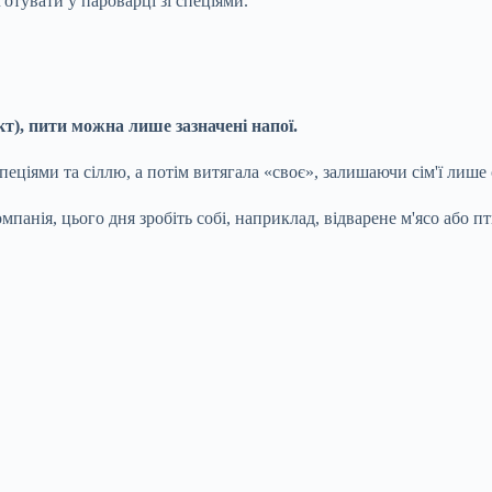
отувати у пароварці зі спеціями.
т), пити можна лише зазначені напої.
 зі спеціями та сіллю, а потім витягала «своє», залишаючи сім'ї лиш
панія, цього дня зробіть собі, наприклад, відварене м'ясо або пт