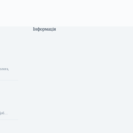
Інформація
олога,
 Щоб…