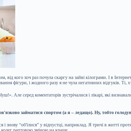
, від кого хоч раз почула скаргу на зайві кілограми. І в Інтерне
ання фігури, і жодного разу я не чула негативних відгуків. Ті, 
Чуш!». Але серед коментаторів зустрічалися і лікарі, які
визнавали
ов'язково займатися спортом (а я – ледащо). Ну, тобто голодув
 знову “об'їлися” у відпустці, наприклад. Я тричі в житті протяг
 і колег раптовою зміною на краще.