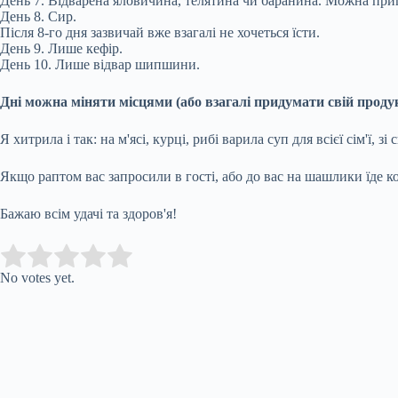
День 7. Відварена яловичина, телятина чи баранина. Можна приг
День 8. Сир.
Після 8-го дня зазвичай вже взагалі не хочеться їсти.
День 9. Лише кефір.
День 10. Лише відвар шипшини.
Дні можна міняти місцями (або взагалі придумати свій продук
Я хитрила і так: на м'ясі, курці, рибі варила суп для всієї сім'ї,
Якщо раптом вас запросили в гості, або до вас на шашлики їде ком
Бажаю всім удачі та здоров'я!
Submit Rating
Rate this item:
No votes yet.