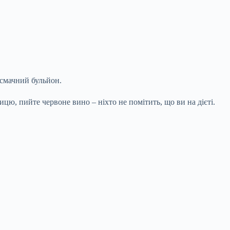
е смачний бульйон.
ицю, пийте червоне вино – ніхто не помітить, що ви на дієті.