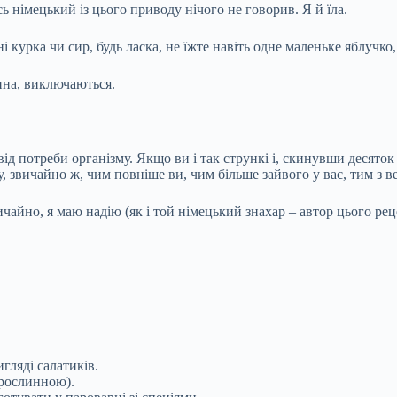
сь німецький із цього приводу нічого не говорив. Я й їла.
урка чи сир, будь ласка, не їжте навіть одне маленьке яблучко,
ина, виключаються.
ід потреби організму. Якщо ви і так стрункі і, скинувши десяток к
, звичайно ж, чим повніше ви, чим більше зайвого у вас, тим з 
ичайно, я маю надію (як і той німецький знахар – автор цього ре
гляді салатиків.
 рослинною).