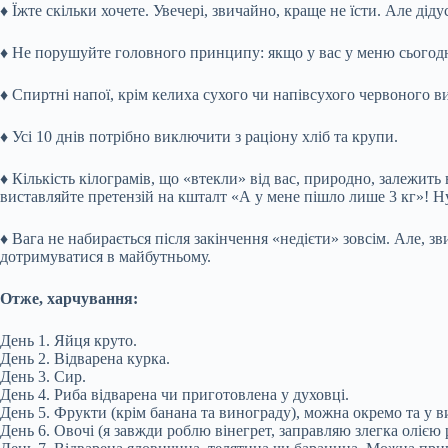
♦
Їжте скільки хочете. Увечері, звичайно, краще не їсти. Але діду
♦
Не порушуйте головного принципу: якщо у вас у меню сьогодні к
♦
Спиртні напої, крім келиха сухого чи напівсухого червоного в
♦
Усі 10 днів потрібно виключити з раціону хліб та крупи.
♦
Кількість кілограмів, що «втекли» від вас, природно, залежить в
виставляйте претензій на кшталт «А у мене пішло лише 3 кг»! Ну
♦
Вага не набирається після закінчення «недієти» зовсім. Але, зв
дотримуватися в майбутньому.
Отже, харчування:
День 1. Яйця круто.
День 2. Відварена курка.
День 3. Сир.
День 4. Риба відварена чи приготовлена у духовці.
День 5. Фрукти (крім банана та винограду), можна окремо та у ви
День 6. Овочі (я завжди роблю вінегрет, заправляю злегка олією