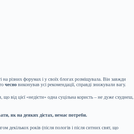
ті на різних форумах і у своїх блогах розміщувала. Він завжди
хто
чесно
виконував усі рекомендації, справді знижували вагу.
, що від цієї «недієти» одна суцільна користь – не дуже схуднеш,
ати, як на деяких дієтах, немає потреби.
ом декількох років (після пологів і після ситних свят, що