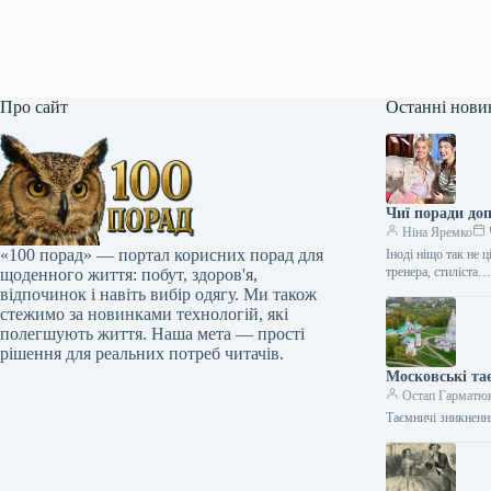
Про сайт
Останні нови
Чиї поради до
Ніна Яремко
«100 порад» — портал корисних порад для
Іноді ніщо так не 
тренера, стиліста
щоденного життя: побут, здоров'я,
відпочинок і навіть вибір одягу. Ми також
стежимо за новинками технологій, які
полегшують життя. Наша мета — прості
рішення для реальних потреб читачів.
Московські та
Остап Гарматю
Таємничі зникненн