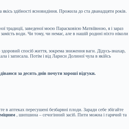
а якісь здібності ясновидіння. Прожила до ста дванадцяти років.
ї традиції, заведеної моєю Парасковією Матвіївною, я і зараз
амість води. Чи тому, чи немає, але в нашій родині ніхто ніколи
 здоровий спосіб життя, зокрема зниження ваги. Дідусь-знахар,
ла і записала. Потім і від Лариси Долиної чула в якійсь
одіваюся за десять днів почути хороші відгуки.
те в аптеках пересушені безбарвні плоди. Заради себе збігайте
 міцним
, шипшина – сечогінний засіб. Пити можна і гарячий та