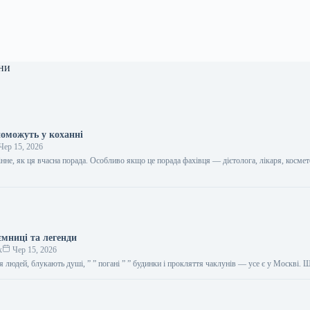
ни
поможуть у коханні
Чер 15, 2026
цінне, як ця вчасна порада. Особливо якщо це порада фахівця — дієтолога, лікаря, космет
…
ємниці та легенди
к
Чер 15, 2026
я людей, блукають душі, ” ” погані ” ” будинки і прокляття чаклунів — усе є у Москві.