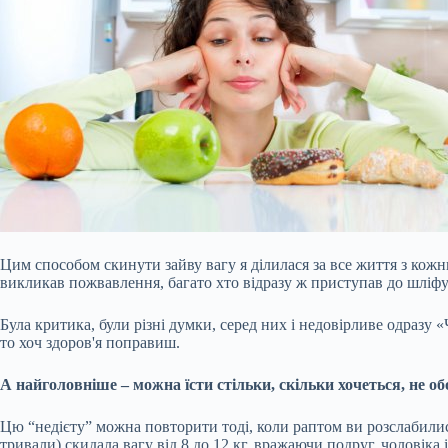
Цим способом скинути зайву вагу я ділилася за все життя з кожним
викликав пожвавлення, багато хто відразу ж приступав до шліфув
Була критика, були різні думки, серед них і недовірливе одразу «
то хоч здоров'я поправиш.
А найголовніше – можна їсти стільки, скільки хочеться, не об
Цю “недієту” можна повторити тоді, коли раптом ви розслабилися і
тривали) скидала вагу від 8 до 12 кг, вражаючи подруг, чоловіка