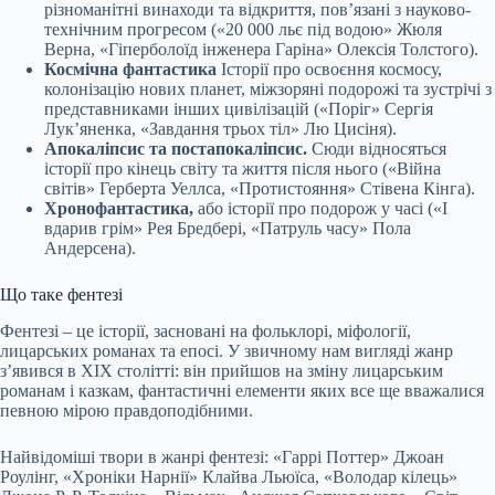
різноманітні винаходи та відкриття, пов’язані з науково-
технічним прогресом («20 000 льє під водою» Жюля
Верна, «Гіперболоїд інженера Гаріна» Олексія Толстого).
Космічна фантастика
Історії про освоєння космосу,
колонізацію нових планет, міжзоряні подорожі та зустрічі з
представниками інших цивілізацій («Поріг» Сергія
Лук’яненка, «Завдання трьох тіл» Лю Цисіня).
Апокаліпсис та постапокаліпсис.
Сюди відносяться
історії про кінець світу та життя після нього («Війна
світів» Герберта Уеллса, «Протистояння» Стівена Кінга).
Хронофантастика,
або історії про подорож у часі («І
вдарив грім» Рея Бредбері, «Патруль часу» Пола
Андерсена).
Що таке фентезі
Фентезі – це історії, засновані на фольклорі, міфології,
лицарських романах та епосі. У звичному нам вигляді жанр
з’явився
в XIX столітті: він прийшов на зміну лицарським
романам і казкам, фантастичні елементи яких все ще вважалися
певною мірою правдоподібними.
Найвідоміші твори в жанрі фентезі: «Гаррі Поттер» Джоан
Роулінг, «Хроніки Нарнії» Клайва Льюїса, «Володар кілець»