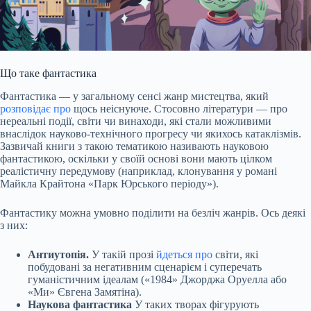
Що таке фантастика
Фантастика — у загальному сенсі жанр мистецтва, який
розповідає про
щось неіснуюче. Стосовно літератури — про
нереальні події, світи чи винаходи, які стали можливими
внаслідок науково-технічного прогресу чи якихось катаклізмів.
Зазвичай книги з такою тематикою називають науковою
фантастикою, оскільки у своїй основі вони
мають
цілком
реалістичну передумову (наприклад, клонування у романі
Майкла Крайтона «Парк Юрського періоду»).
Фантастику можна умовно поділити на безліч жанрів. Ось деякі
з них:
Антиутопія.
У такій прозі
йдеться про
світи, які
побудовані за негативним сценарієм і суперечать
гуманістичним ідеалам («1984» Джорджа Оруелла або
«Ми» Євгена Замятіна).
Наукова фантастика
У таких творах фігурують