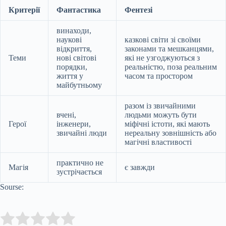
Критерії
Фантастика
Фентезі
винаходи,
наукові
казкові світи зі своїми
відкриття,
законами та мешканцями,
Теми
нові світові
які не узгоджуються з
порядки,
реальністю, поза реальним
життя у
часом та простором
майбутньому
разом із звичайними
вчені,
людьми можуть бути
Герої
інженери,
міфічні істоти, які мають
звичайні люди
нереальну зовнішність або
магічні властивості
практично не
Магія
є завжди
зустрічається
Sourse:
Submit Rating
Rate this item: