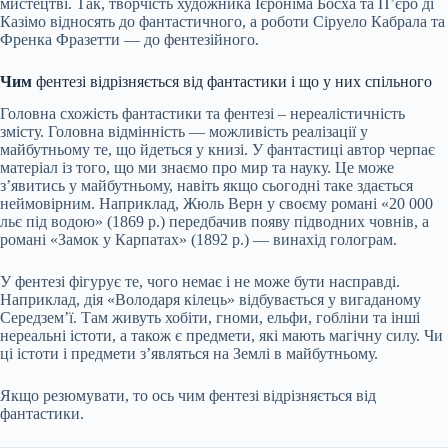
мистецтві. Так, творчість художника Ієроніма Босха та П’єро ді
Казімо
відносять
до фантастичного, а роботи Сіруело Кабрала та
Френка Фразетти — до фентезійного.
Чим
фентезі відрізняється від фантастики і що у них спільного
Головна схожість фантастики та фентезі – нереалістичність
змісту. Головна відмінність —
можливість
реалізації у
майбутньому те, що йдеться у книзі. У фантастиці автор черпає
матеріал із того, що ми знаємо про мир та науку. Це може
з’явитись у майбутньому, навіть якщо сьогодні таке здається
неймовірним. Наприклад, Жюль Верн у своєму романі «20 000
льє під водою» (1869 р.) передбачив появу підводних човнів, а
романі «Замок у Карпатах» (1892 р.) — винахід голограм.
У фентезі фігурує те, чого немає і не може бути насправді.
Наприклад, дія «Володаря кілець» відбувається у вигаданому
Середзем’ї. Там живуть хобіти, гноми, ельфи, гобліни та інші
нереальні істоти, а також є предмети, які мають магічну силу. Чи
ці істоти і предмети з’являться на Землі в майбутньому.
Якщо резюмувати, то ось чим фентезі відрізняється від
фантастики.