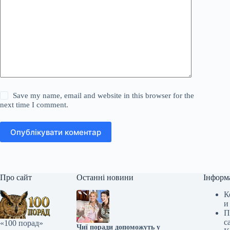
Save my name, email and website in this browser for the
next time I comment.
Опублікувати коментар
Про сайт
Останні новини
Інформ
К
и
П
с
«100 порад»
Чиї поради допоможуть у