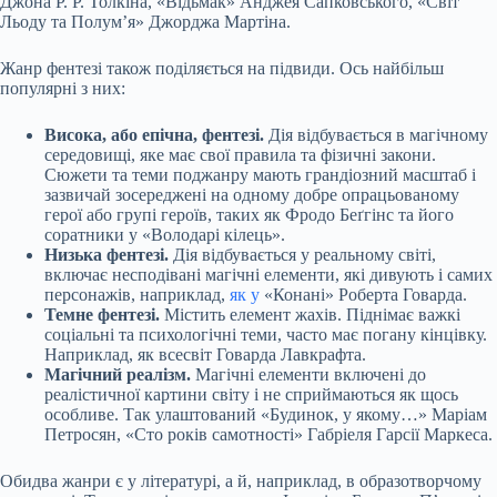
Джона Р. Р. Толкіна, «Відьмак» Анджея Сапковського, «Світ
Льоду та Полум’я» Джорджа Мартіна.
Жанр фентезі також
поділяється
на підвиди. Ось найбільш
популярні з них:
Висока, або епічна, фентезі.
Дія відбувається в магічному
середовищі, яке має свої правила та фізичні закони.
Сюжети та теми поджанру мають грандіозний масштаб і
зазвичай зосереджені на одному добре опрацьованому
герої або групі героїв, таких як Фродо Беґгінс та його
соратники у «Володарі кілець».
Низька фентезі.
Дія відбувається у реальному світі,
включає несподівані магічні елементи, які дивують і самих
персонажів, наприклад,
як у
«Конані» Роберта Говарда.
Темне фентезі.
Містить елемент жахів. Піднімає важкі
соціальні та психологічні теми, часто має погану кінцівку.
Наприклад, як всесвіт Говарда Лавкрафта.
Магічний реалізм.
Магічні елементи включені до
реалістичної картини світу і не сприймаються як щось
особливе. Так улаштований «Будинок, у якому…» Маріам
Петросян, «Сто років самотності» Габріеля Гарсії Маркеса.
Обидва жанри є у літературі, а й, наприклад, в образотворчому