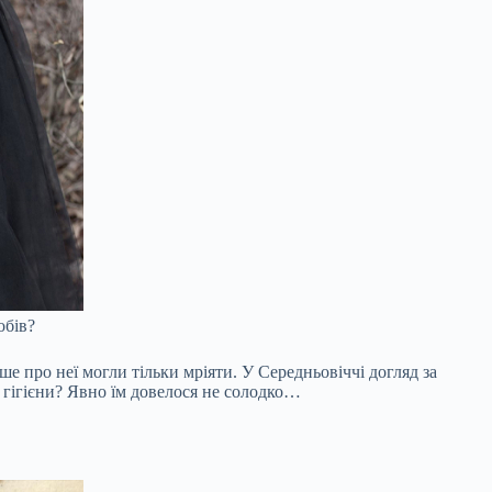
обів?
е про неї могли тільки мріяти. У Середньовіччі догляд за
гігієни? Явно їм довелося не солодко…