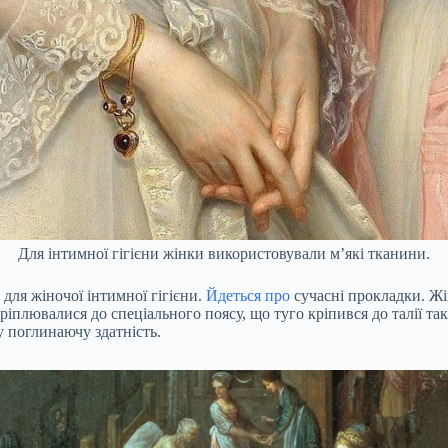
Для інтимної гігієни жінки використовували м’які тканини.
для жіночої інтимної гігієни.
Йдеться про
сучасні прокладки. Жі
ріплювалися до спеціального поясу, що туго кріпився до талії та
 поглинаючу здатність.