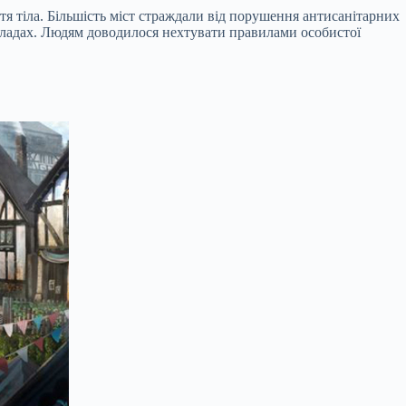
тя тіла. Більшість міст страждали від порушення антисанітарних
кладах. Людям доводилося нехтувати правилами особистої