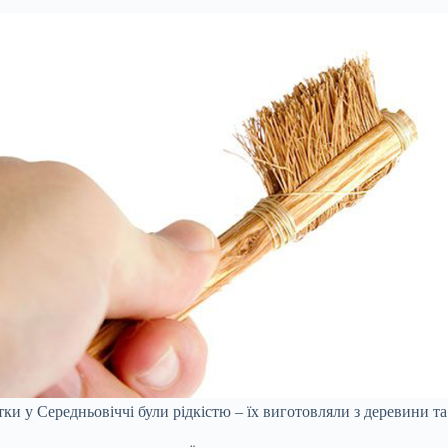
тки у Середньовіччі були рідкістю – їх виготовляли з деревини т