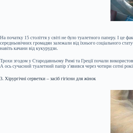
На початку 15 століття у світі не було туалетного паперу. І це ф
середньовічних громадян залежали від їхнього соціального статус
навіть качани від кукурудзи.
Трохи згодом у Стародавньому Римі та Греції почали використов
А ось сучасний туалетний папір з’явився через чотири сотні років
3. Хірургічні серветки – засіб гігієни для жінок