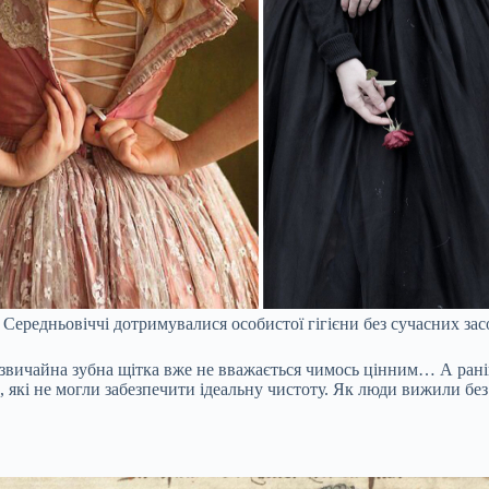
 Середньовіччі дотримувалися особистої гігієни без сучасних зас
з звичайна зубна щітка вже не вважається чимось цінним… А раніш
і не могли забезпечити ідеальну чистоту. Як люди вижили без 