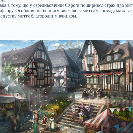
ава в тому, що у середньовічній Європі поширився страх про мит
рофлору. Особливо шкідливим вважалося миття у громадських за
ерепустку миття благородним вчинком.