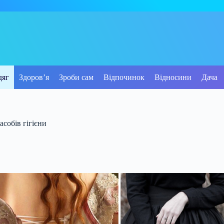
дяг
Здоров’я
Зроби сам
Відпочинок
Відносини
Дача
асобів гігієни