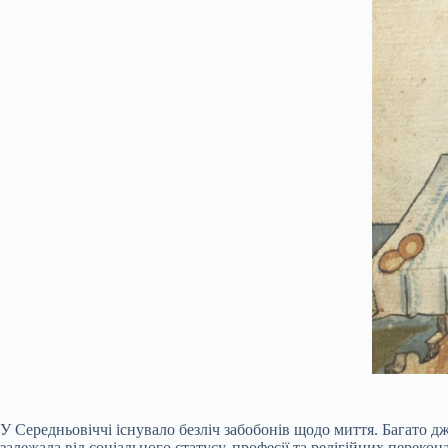
У Середньовіччі існувало безліч забобонів щодо миття. Багато 
залежала від соціального статусу, професії та релігійних перекон