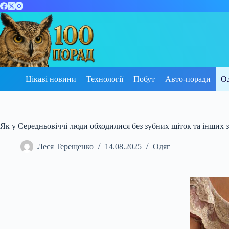
Перейти
до
вмісту
Цікаві новини
Технології
Побут
Авто-поради
О
Як у Середньовіччі люди обходилися без зубних щіток та інших з
Леся Терещенко
14.08.2025
Одяг