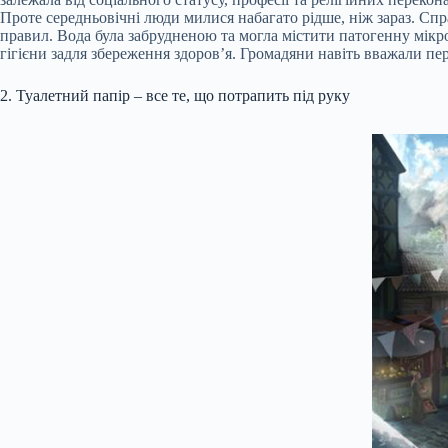
Проте середньовічні люди милися набагато рідше, ніж зараз. Спр
правил. Вода була забрудненою та могла містити патогенну мік
гігієни задля збереження здоров’я. Громадяни навіть вважали п
2. Туалетний папір – все те, що потрапить під руку