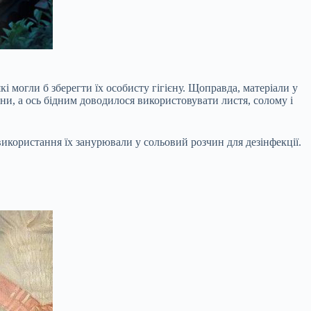
кі могли б зберегти їх особисту гігієну. Щоправда, матеріали у
ини, а ось бідним доводилося використовувати листя, солому і
використання їх занурювали у сольовий розчин для дезінфекції.