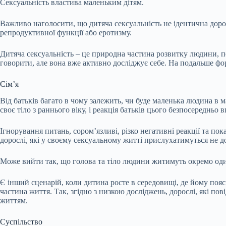
Сексуальність властива маленьким дітям.
Важливо наголосити, що дитяча сексуальність не ідентична доро
репродуктивної функції або еротизму.
Дитяча сексуальність – це природна частина розвитку людини, по
говорити, але вона вже активно досліджує себе. На подальше фо
Сім’я
Від батьків багато в чому залежить, чи буде маленька людина в м
своє тіло з раннього віку, і реакція батьків цього безпосередньо 
Ігнорування питань, сором’язливі, різко негативні реакції та по
дорослі, які у своєму сексуальному житті прислухатимуться не д
Може вийти так, що голова та тіло людини житимуть окремо оди
Є інший сценарій, коли дитина росте в середовищі, де йому пояс
частина життя. Так, згідно з низкою досліджень, дорослі, які по
життям.
Суспільство