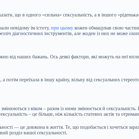
зати, що в одного «сильна» сексуальність, а в іншого «ріденька
чали невідому їм істоту,
при цьому
кожен обмацував свою частину
езліч діагностичних інструментів, але жоден із них не може охоп
жно від наших бажань. Ось деякі фактори, які можуть на неї впл
 потім переїхала в іншу країну, вільну від сексуальних стереоти
ті змінюються з віком – разом із ними змінюється й сексуальніст
ексуальність – це більше, ніж кількість статевих актів та отриман
ості — це довжина в життя. Те, що подобається і хочеться зараз,
вий розділ вашої сексуальності.