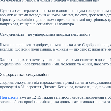
Усі чоловіки з Марса, а жінки з Венери – неправильна ідея.
Сучасна секс-терапевтична та психологічна наука говорить нам 
або між жінками всередині жіночої. Ми всі, по суті, зроблені з 
Просто у чоловіків під впливом гормонів на етапі внутрішньоутро
наприклад, гендерна соціалізація і культура.
Сексуальність – це універсальна людська властивість.
Її можна порівняти з добром, не можна сказати: Є добро жіноче,
вселяли, що вони полігамніші, а жінкам — що секс їх цікавить 
Засвоєння цих тез неминуче впливає те, як ми ставитися до своєї
соціальними «обважуваннями» ми, чоловіки та жінки, набагато б
Як формується сексуальність
Людина сексуальна від народження, а деякі аспекти сексуальнос
проведені в Університеті Джонса Хопкінса, показали, що, почина
При цьому
вже до 12-15 тижня вагітності нервові закінчення в 
загальної сенсорної поведінки, яка допомагає немовляті вивчати