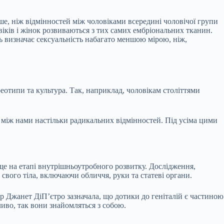
ше, ніж відмінностей між чоловіками всередині чоловічої групи
овіків і жінок розвиваються з тих самих ембріональних тканин.
ть визначає сексуальність набагато меншою мірою, ніж,
реотипи та культура. Так, наприклад, чоловікам століттями
ає між нами настільки радикальних відмінностей. Під усіма цими
 ще на етапі внутрішньоутробного розвитку. Дослідження,
 свого тіла, включаючи обличчя, руки та статеві органи.
ор Джанет ДіП’єтро зазначала, що дотики до геніталій є частиною
ливо, так вони знайомляться з собою.