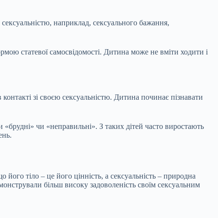
ю сексуальністю, наприклад, сексуального бажання,
ормою статевої самосвідомості. Дитина може не вміти ходити і
 в контакті зі своєю сексуальністю. Дитина починає пізнавати
и «брудні» чи «неправильні». З таких дітей часто виростають
ень.
 його тіло – це його цінність, а сексуальність – природна
 демонстрували більш високу задоволеність своїм сексуальним