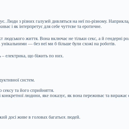
ує. Люди з різних галузей дивляться на неї по-різному. Наприкла
ває і як інтерпретує для себе чуттєве та еротичне.
т людського життя. Вона включає не тільки секс, а й гендерні рол
 унікальними — без неї ми б більше були схожі на роботів.
ь – електрика, що біжить по них.
дуктивної систем.
 сексу та його сприйняття.
 конкретної людини, яке показує, як вона переживає та виражає 
 який досі живе в головах багатьох людей.