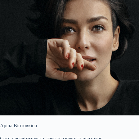
Аріна Вінтовкіна
Секс-просвітителька, секс-терапевт та психолог.