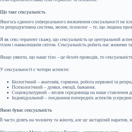
Що таке сексуальність
Якогось єдиного універсального визначення сексуальності не існ
та репродуктивна система, мозок; психолог – те, що людина прожи
Я як секс-терапевт скажу, що сексуальність це центральний аспек
тілом і навколишнім світом. Сексуальність робить нас живими та
Якщо уявити, що наше тіло – це безліч проводів, то сексуальніст
У сексуальності є чотири аспекти:
Біологічний – анатомія, гормони, робота нервової та репро
Психологічний – думки, емоції, бажання.
Соціокультурний – вплив середовища на наше ставлення до
Індивідуальний – поєднання попередніх аспектів усередині
Якою буває сексуальність
Її часто ділять на чоловічу та жіночу, але це застарілий наратив,