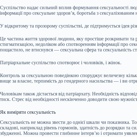
Суспільство надає сильний вплив формування сексуальності люд
інформації про сексуальне здоров’я, боротьба з сексуалізованим
У відкритому та прозорому суспільстві, де підтримується ідея рі
Це частина життя здорової людини, яку простіше розкривати та р
стигматизацією, недоліком або спотворенням інформації про секс
пощастило, не втиснувся — сексуальна сфера та сексуальність 
Патріархальне суспільство спотворює і чоловіків, і жінок.
Контроль за сексуальною поведінкою споруджує величезну кількі
вище за власне, терпимість до гендерного насильства — і ви отри
Чоловікам також дістається від патріархату. Необхідність відпо
тиск. Стрес від необхідності нескінченно доводити свою мужніс
Як виміряти сексуальність
Сексуальність не можна звести до однієї шкали чи показника. То
складові, наприклад рівень гормонів, здатність до розрядки та с
збудженні. Можна провести глибинне інтерв’ю і отримати уявленн