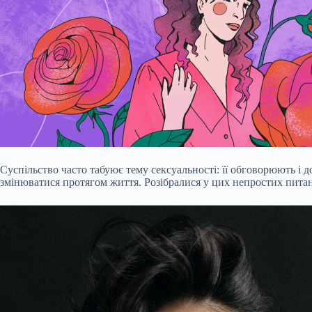
Суспільство часто табуює тему сексуальності: її обговорюють і д
змінюватися протягом життя. Розібралися у цих непростих пита