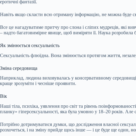
еротичні фантазії.
Навіть якщо скласти всю отриману інформацію, не можна буде ска
Все це нагадуватиме притчу про слона і сліпих мудреців, які вив
– надто багатовимірне явище, щоб виміряти її. Наука розробила б
Як змінюється сексуальність
Сексуальність флюїдна. Вона змінюється протягом життя, незале
Зміна середовища
Наприклад, людина виховувалась у консервативному середовищі, а
краще зрозуміти і чесніше проявити.
Вік
Наші тіла, психіка, уявлення про світ та рівень поінформованос
планку» гіперсексуальності, яка була умовно у 18–20 років. Але с
Потрібно дотримуватися думки, що дослідження власної сексуальн
розхочеться, і на зміну прийде щось інше — і це буде ще один, но