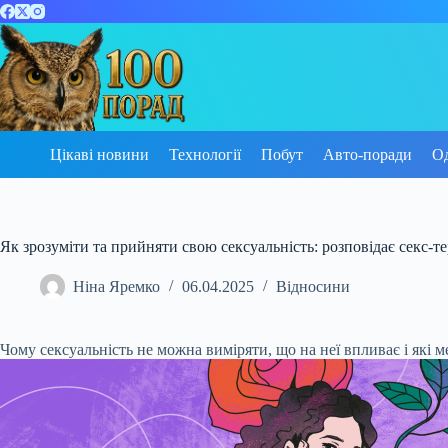
Перейти
до
вмісту
Цікаві новини
Технології
Побут
Авто-поради
О
Як зрозуміти та прийняти свою сексуальність: розповідає секс-т
Ніна Яремко
06.04.2025
Відносини
Чому сексуальність не можна виміряти, що на неї впливає і які м