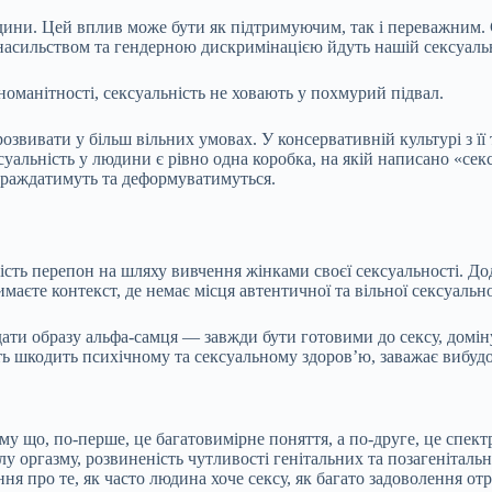
ини. Цей вплив може бути як підтримуючим, так і переважним. С
 насильством та гендерною дискримінацією йдуть нашій сексуальн
зноманітності, сексуальність не ховають у похмурий підвал.
озвивати у більш вільних умовах. У консервативній культурі з її
уальність у людини є рівно одна коробка, на якій написано «секс
страждатимуть та деформуватимуться.
сть перепон на шляху вивчення жінками своєї сексуальності. До
маєте контекст, де немає місця автентичної та вільної сексуально
відати образу альфа-самця — завжди бути готовими до сексу, дом
ть шкодить психічному та сексуальному здоров’ю, заважає вибуд
му що, по-перше, це багатовимірне поняття, а по-друге, це спект
илу оргазму, розвиненість чутливості генітальних та позагенітал
я про те, як часто людина хоче сексу, як багато задоволення отр