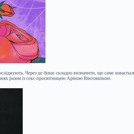
осліджують. Через це буває складно визначити, що саме ховається
ннях разом із секс-просвітницею Аріною Вінтовкіною.