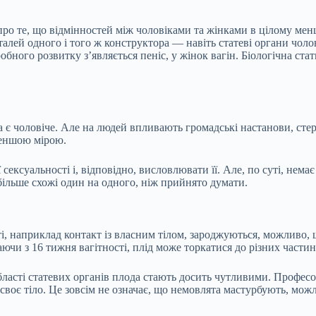
про те, що відмінностей між чоловіками та жінками в цілому мен
деталей одного і того ж конструктора — навіть статеві органи чол
бного розвитку з’являється пеніс, у жінок вагін. Біологічна ста
 а є чоловіче. Але на людей впливають громадські настанови, сте
меншою мірою.
 сексуальності і, відповідно, висловлювати її. Але, по суті, нем
ільше схожі один на одного, ніж прийнято думати.
ті, наприклад контакт із власним тілом, зароджуються, можливо,
ючи з 16 тижня вагітності, плід може торкатися до різних частин
області статевих органів плода стають досить чутливими. Профес
 своє тіло. Це зовсім не означає, що немовлята мастурбують, мож