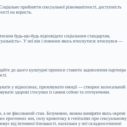
оціальне прийняття сексуальної різноманітності, доступність
ості на користь.
 тиском будь-що-будь відповідати соціальним стандартам,
уальність». У неї він і повинен якось втиснутися: втиснувся —
дайте до цього культурні приписи ставити задоволення партнера
сті.
інувати у відносинах, приховувати емоції — створює колосальний
овувати здорові стосунки із самим собою та оточуючими.
р, а не фіксований стан. Безумовно, можна виміряти якісь окремі
ьних ерогенних зон, силу кровотоку в геніталіях при сексуальному
имує від інтимної близькості, наскільки у неї складносочинені