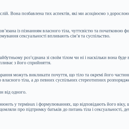
слій. Вона позбавлена тих аспектів, які ми асоціюємо з доросло
в’язана із пізнанням власного тіла, чуттєвістю та початковою ф
рмування сексуальності впливають сім’я та суспільство.
айбутньому роз’єднана зі своїм тілом чи ні і наскільки вона буде
впливає з його сприйняття.
карання можуть викликати почуття, що тіло та окремі його частин
о власного тіла, а до певних суспільних стереотипних розпорядж
н від одного.
нюють у термінах і формулюваннях, що відповідають його віку, що
відомляли про підтримку батьків до питань тіла і сексуальності,