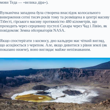
мови Теда — «велика діра»).
Вулканічна западина була створена внаслідок колосального
виверження сотні тисяч років тому та розміщена в центрі масиву
Тібесті, гірського масиву протяжністю 480 кілометрів, що
проходить через серцевину пустелі Сахара через Чад і Лівію, як
повідомляє Земна обсерваторія NASA.
Якщо спостерігати з космосу, дно кальдери має чіткий вигляд,
що асоціюється з черепом. Але, якщо дивитися з рівня землі (як
показано нижче), воно виглядає майже непізнаваним.