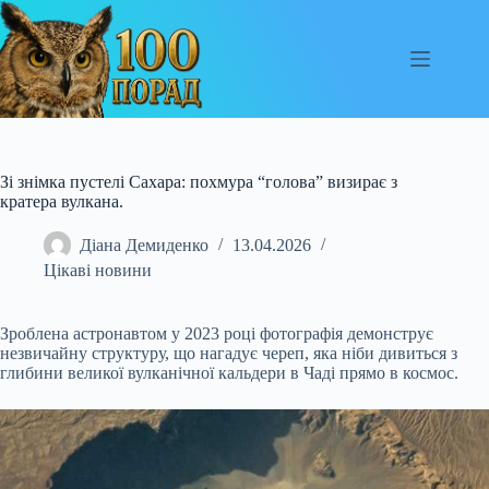
Перейти
до
вмісту
Зі знімка пустелі Сахара: похмура “голова” визирає з
кратера вулкана.
Діана Демиденко
13.04.2026
Цікаві новини
Зроблена астронавтом у 2023 році фотографія демонструє
незвичайну структуру, що нагадує череп, яка ніби дивиться з
глибини великої вулканічної кальдери в Чаді прямо в космос.