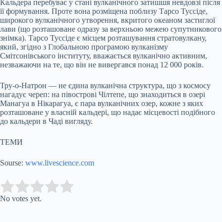
Кальдера перебуває у стані вулканічного затишшя невдовзі після
її формування. Проте вона розміщена поблизу Тарсо Туссіде,
широкого вулканічного утворення, вкритого океаном застиглої
лави (що розташоване одразу за верхньою межею супутникового
знімка). Тарсо Туссіде є місцем розташування стратовулкану,
який, згідно з Глобальною програмою вулканізму
Смітсонівського інституту, вважається вулканічно активним,
незважаючи на те, що він не вивергався понад 12 000 років.
Тру-о-Натрон — не єдина вулканічна структура, що з космосу
нагадує череп: на півострові Чілтепе, що знаходиться в озері
Манагуа в Нікарагуа, є пара вулканічних озер, кожне з яких
розташоване у власній кальдері, що надає місцевості подібного
до кальдери в Чаді вигляду.
ТЕМИ
Sourse:
www.livescience.com
Submit Rating
Rate this item:
No votes yet.