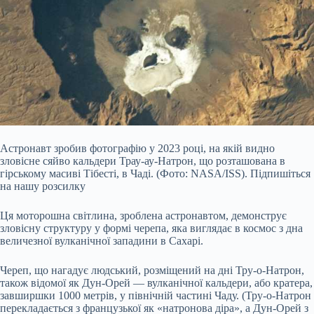
Астронавт зробив фотографію у 20
23 році, на якій видно
зловісне сяйво кальдери Трау-ау-Натрон, що розташована в
гірському масиві Тібесті, в Чаді. (Фото: NASA/ISS). Підпишіться
на нашу розсилку
Ця моторошна світлина, зроблена астронавтом, демонструє
зловісну структуру у формі черепа, яка виглядає в космос з дна
величезної вулканічної западини в Сахарі.
Череп, що нагадує людський, розміщений на дні Тру-о-Натрон,
також відомої як Дун-Орей — вулканічної кальдери, або кратера,
завширшки 1000 метрів, у північній частині Чаду. (Тру-о-Натрон
перекладається з французької як «натронова діра», а Дун-Орей з