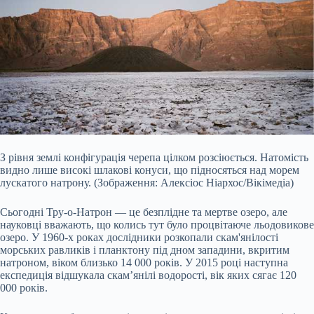
З рівня землі конфігурація черепа цілком розсіюється. Натомість
видно лише високі шлакові конуси, що підносяться над морем
лускатого натрону. (Зображення: Алексіос Ніархос/Вікімедіа)
Сьогодні Тру-о-Натрон — це безплідне та мертве озеро, але
науковці вважають, що колись тут було процвітаюче льодовикове
озеро. У 1960-х роках дослідники розкопали скам'янілості
морських равликів і планктону під дном западини, вкритим
натроном, віком близько 14 000 років. У 2015 році наступна
експедиція відшукала скам’янілі водорості, вік яких сягає 120
000 років.