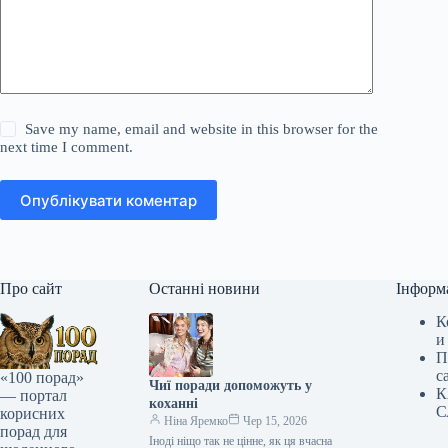
Save my name, email and website in this browser for the
next time I comment.
Опублікувати коментар
Про сайт
Останні новини
Інформ
К
и
П
с
«100 порад»
Чиї поради допоможуть у
К
— портал
коханні
С
корисних
Ніна Яремко
Чер 15, 2026
порад для
Іноді ніщо так не цінне, як ця вчасна