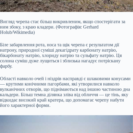
Вигляд черепа стає більш викривленим, якщо спостерігати за
ним збоку, з краю кладери. (Фотографія: Gerhard
Holub/Wikimedia)
Біле забарвлення рота, носа та щік черепа є результатом дії
натрону, природної суміші декагідрату карбонату натрію,
бікарбонату натрію, хлориду натрію та сульфату натрію. Ця
солона суміш дуже лущиться і зблизька нагадує потріскану
фарбу.
Області навколо очей і ніздрів насправді є шлаковими конусами
— крутими конічними пагорбами, які утворилися навколо
вулканічних отворів, що піднімаються над іншою частиною дна
кальдери. Більш темна ділянка зліва від обличчя — це тінь, яку
відкидає високий край кратера, що допомагає черепу набути
його характерної форми.