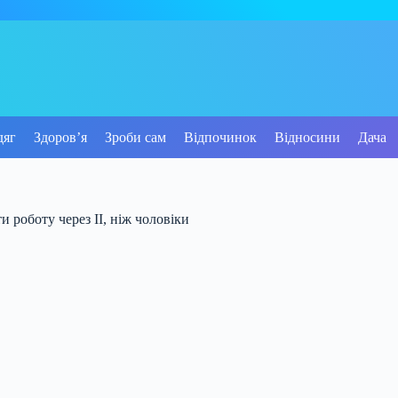
дяг
Здоров’я
Зроби сам
Відпочинок
Відносини
Дача
 роботу через ІІ, ніж чоловіки