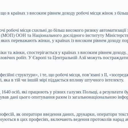
 що в країнах з високим рівнем доходу робочі місця жінок з біл
і робочі місця схильні до більш високого ризику автоматизації з
ці (МОП) ООН та Національного дослідного інституту Міністерс
яких переважають жінки, у країнах із високим рівнем доходу порі
ки та жінки, спостерігається у країнах з високим рівнем доходу,
оловічих робіт. У Європі та Центральній Азії можуть постраждати
есійні структури», і те, що робочі місця, пов’язані з ІІ, «зосе
, яка в тій чи іншій мірі піддається впливу штучного інтелекту.
 1640 осіб, які працюють у різних галузях Польщі, а результати
вував дані цього опитування разом із загальнонаціональною інфо
фесій, як оператори введення даних, друкарки, оператори тексто
конуються в цих професіях, включають ведення протоколів нарад а