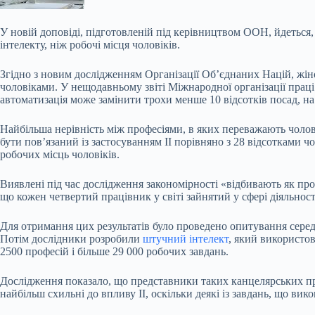
У новій доповіді, підготовленій під керівництвом ООН, йдеться,
інтелекту, ніж робочі місця чоловіків.
Згідно з новим дослідженням Організації Об’єднаних Націй, жіноч
чоловіками. У нещодавньому звіті Міжнародної організації пра
автоматизація може замінити трохи менше 10 відсотків посад, на 
Найбільша нерівність між професіями, в яких переважають чолові
бути пов’язаний із застосуванням ІІ порівняно з 28 відсотками ч
робочих місць чоловіків.
Виявлені під час дослідження закономірності «відбивають як проф
що кожен четвертий працівник у світі зайнятий у сфері діяльності
Для отримання цих результатів було проведено опитування серед
Потім дослідники розробили
штучний інтелект
, який використо
2500 професій і більше 29 000 робочих завдань.
Дослідження показало, що представники таких канцелярських про
найбільш схильні до впливу ІІ, оскільки деякі із завдань, що ви