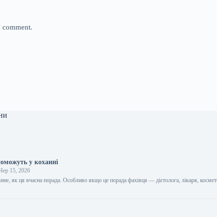
 I comment.
ни
поможуть у коханні
Чер 15, 2026
цінне, як ця вчасна порада. Особливо якщо це порада фахівця — дієтолога, лікаря, космет
…