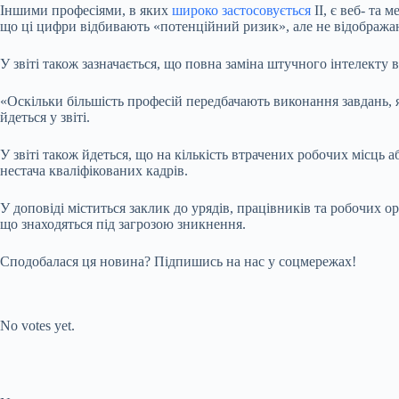
Іншими професіями, в яких
широко застосовується
ІІ, є веб- та 
що ці цифри відбивають «потенційний ризик», але не відобража
У звіті також зазначається, що повна заміна штучного інтелекту
«Оскільки більшість професій передбачають виконання завдань, 
йдеться у звіті.
У звіті також йдеться, що на кількість втрачених робочих місць
нестача кваліфікованих кадрів.
У доповіді міститься заклик до урядів, працівників та робочих о
що знаходяться під загрозою зникнення.
Сподобалася ця новина? Підпишись на нас у соцмережах!
Submit Rating
Rate this item:
No votes yet.
Submit Rating
Rate this item: