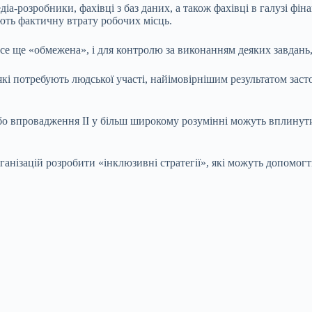
медіа-розробники, фахівці з баз даних, а також фахівці в галузі ф
ють фактичну втрату робочих місць.
 все ще «обмежена», і для контролю за виконанням деяких завдань
які потребують людської участі, найімовірнішим результатом зас
 або впровадження ІІ у більш широкому розумінні можуть вплинут
рганізацій розробити «інклюзивні стратегії», які можуть допомогт