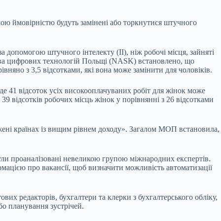
ьшою ймовірністю будуть замінені або торкнутися штучного
а допомогою штучного інтелекту (ІІ), ніж робочі місця, зайняті
тва цифрових технологій Польщі (NASK) встановлено, що
вняно з 3,5 відсотками, які вона може замінити для чоловіків.
 де 41 відсоток усіх високооплачуваних робіт для жінок може
 39 відсотків робочих місць жінок у порівнянні з 26 відсотками
реджені країнах із вищим рівнем доходу». Загалом МОП встановила,
 були проаналізовані невеликою групою міжнародних експертів.
рмацією про вакансії, щоб визначити можливість автоматизації
вих редакторів, бухгалтери та клерки з бухгалтерського обліку,
бо планування зустрічей.