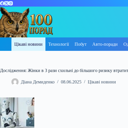
Перейти
до
вмісту
Цікаві новини
Технології
Побут
Авто-поради
О
Дослідження: Жінки в 3 рази схильні до більшого ризику втратити
Діана Демиденко
08.06.2025
Цікаві новини