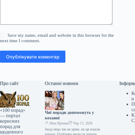
Save my name, email and website in this browser for the
next time I comment.
Опублікувати коментар
Про сайт
Останні новини
Інформ
К
и
П
с
«100 порад»
Чиї поради допоможуть у
К
— портал
коханні
С
корисних
Ніна Яремко
Чер 15, 2026
порад для
Іноді ніщо так не цінне, як ця вчасна
щоденного
порада. Особливо якщо це порада