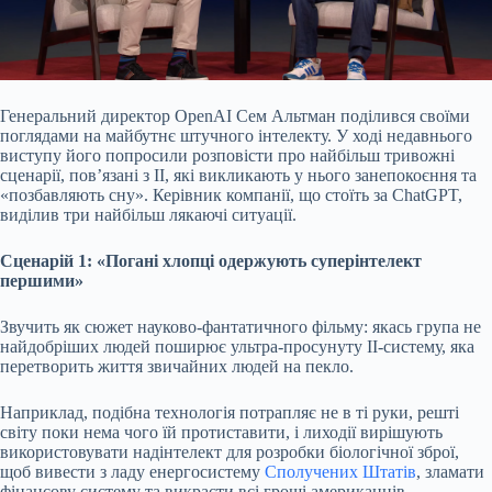
Генеральний директор OpenAI Сем Альтман
поділився
своїми
поглядами на майбутнє штучного інтелекту. У ході недавнього
виступу його попросили розповісти про найбільш тривожні
сценарії, пов’язані з ІІ, які викликають у нього занепокоєння та
«позбавляють сну». Керівник компанії, що стоїть за ChatGPT,
виділив три найбільш лякаючі ситуації.
Сценарій 1: «Погані хлопці одержують суперінтелект
першими»
Звучить як сюжет науково-фантатичного фільму: якась група не
найдобріших людей поширює ультра-просунуту ІІ-систему, яка
перетворить життя звичайних людей на пекло.
Наприклад, подібна технологія потрапляє не в ті руки, решті
світу поки нема чого їй протиставити, і лиходії вирішують
використовувати надінтелект для розробки біологічної зброї,
щоб вивести з ладу енергосистему
Сполучених Штатів
, зламати
фінансову систему та викрасти всі гроші американців.