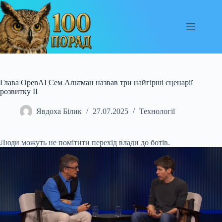
Перейти
до
вмісту
Глава OpenAI Сем Альтман назвав три найгірші сценарії
розвитку ІІ
Явдоха Білик
27.07.2025
Технології
Люди можуть не помітити перехід влади до ботів.