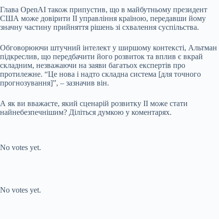
Глава OpenAI також припустив, що в майбутньому президент
США може довірити ІІ управління країною, передавши йому
значну частину прийняття рішень зі схвалення суспільства.
Обговорюючи штучний інтелект у ширшому контексті, Альтман
підкреслив, що передбачити його розвиток та вплив є вкрай
складним, незважаючи на заяви багатьох експертів про
протилежне. “Це нова і надто складна система [для точного
прогнозування]”, – зазначив він.
А як ви вважаєте, який сценарій розвитку ІІ може стати
найнебезпечнішим? Діліться думкою у коментарях.
Submit Rating
Rate this item:
No votes yet.
Submit Rating
Rate this item:
No votes yet.