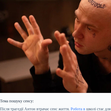
Тема пошуку сенсу:
Після трагедії Антон втрачає сенс життя.
Робота в
школі стає для