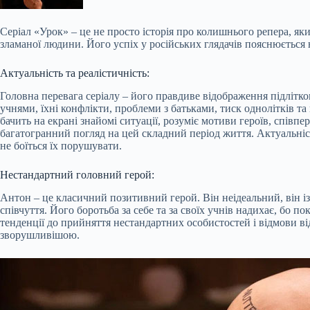
Серіал «Урок» – це не просто історія про колишнього репера, який
зламаної людини. Його успіх у російських глядачів пояснюється 
Актуальність та реалістичність:
Головна перевага серіалу – його правдиве відображення підлітко
учнями, їхні конфлікти, проблеми з батьками, тиск однолітків та 
бачить на екрані знайомі ситуації, розуміє мотиви героїв, співп
багатогранний погляд на цей складний період життя. Актуальність
не боїться їх порушувати.
Нестандартний головний герой:
Антон – це класичний позитивний герой. Він неідеальний, він і
співчуття. Його боротьба за себе та за своїх учнів надихає, бо п
тенденції до прийняття нестандартних особистостей і відмови ві
зворушливішою.