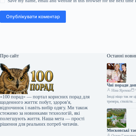
Save my name, email and website in this browser for the next time
Опублікувати коментар
Про сайт
Останні нови
Чиї поради до
Ніна Яремко
«100 порад» — портал корисних порад для
Іноді ніщо так не 
тренера, стиліста
щоденного життя: побут, здоров'я,
відпочинок і навіть вибір одягу. Ми також
стежимо за новинками технологій, які
полегшують життя. Наша мета — прості
рішення для реальних потреб читачів.
Московські та
Остап Гарматю