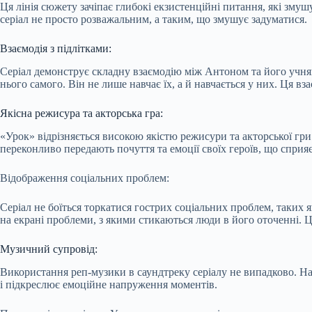
Ця лінія сюжету зачіпає глибокі екзистенційні питання, які зму
серіал не просто розважальним, а таким, що змушує задуматися.
Взаємодія з підлітками:
Серіал демонструє складну взаємодію між Антоном та його учнями.
нього самого. Він не лише навчає їх, а й навчається у них. Ця в
Якісна режисура та акторська гра:
«Урок» відрізняється високою якістю режисури та акторської гр
переконливо передають почуття та емоції своїх героїв, що сприя
Відображення соціальних проблем:
Серіал не боїться торкатися гострих соціальних проблем, таких я
на екрані проблеми, з якими стикаються люди в його оточенні. Ц
Музичний супровід:
Використання реп-музики в саундтреку серіалу не випадково. Н
і підкреслює емоційне напруження моментів.