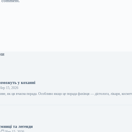
 I comment.
ни
поможуть у коханні
Чер 15, 2026
цінне, як ця вчасна порада. Особливо якщо це порада фахівця — дієтолога, лікаря, космет
…
ємниці та легенди
к
Чер 15, 2026