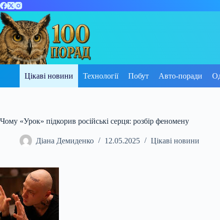
Перейти
до
вмісту
Цікаві новини
Технології
Побут
Авто-поради
О
Чому «Урок» підкорив російські серця: розбір феномену
Діана Демиденко
12.05.2025
Цікаві новини