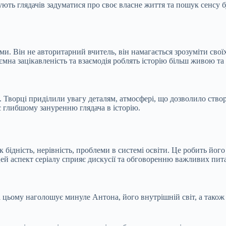
шують глядачів задуматися про своє власне життя та пошук сенсу 
 Він не авторитарний вчитель, він намагається зрозуміти своїх п
заємна зацікавленість та взаємодія роблять історію більш живою т
и. Творці приділили увагу деталям, атмосфері, що дозволило ств
є глибшому зануренню глядача в історію.
к бідність, нерівність, проблеми в системі освіти. Це робить йог
ей аспект серіалу сприяє дискусії та обговоренню важливих пита
а цьому наголошує минуле Антона, його внутрішній світ, а так