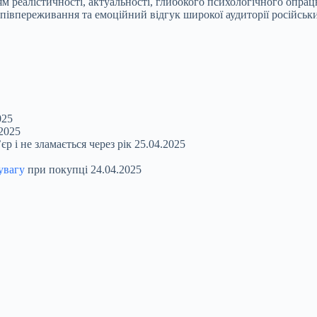
 реалістичності, актуальності, глибокого психологічного опрацю
півпереживання та емоційний відгук широкої аудиторії російських
025
.2025
єр і не зламається через рік
25.04.2025
увагу
при покупці
24.04.2025