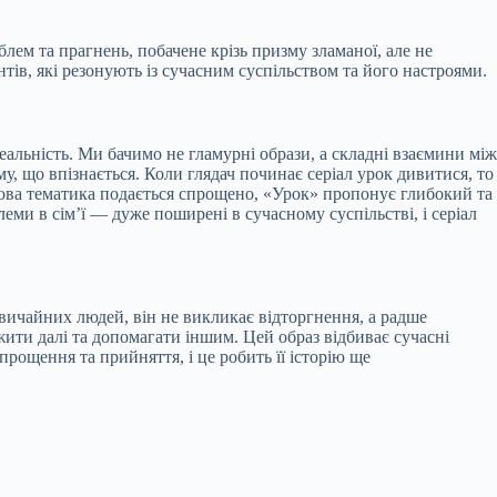
блем та прагнень, побачене крізь призму зламаної, але не
ів, які резонують із сучасним суспільством та його настроями.
еальність. Ми бачимо не гламурні образи, а складні взаємини між
ому, що впізнається. Коли глядач починає серіал урок дивитися, то
літкова тематика подається спрощено, «Урок» пропонує глибокий та
еми в сім’ї — дуже поширені в сучасному суспільстві, і серіал
звичайних людей, він не викликає відторгнення, а радше
и жити далі та допомагати іншим. Цей образ відбиває сучасні
рощення та прийняття, і це робить її історію ще