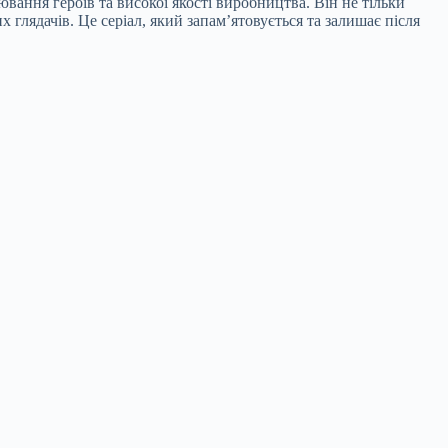
вання героїв та високої якості виробництва. Він не тільки
 глядачів. Це серіал, який запам’ятовується та залишає після