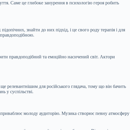
буття. Саме це глибоке занурення в психологію героя робить
ідопічних, знайти до них підхід, і це свого роду терапія і для
а правдоподібною.
орити правдоподібний та емоційно насичений світ. Актори
о ще релевантнішим для російського глядача, тому що він бачить
нь у суспільстві.
ож приваблює молоду аудиторію. Музика створює певну атмосферу