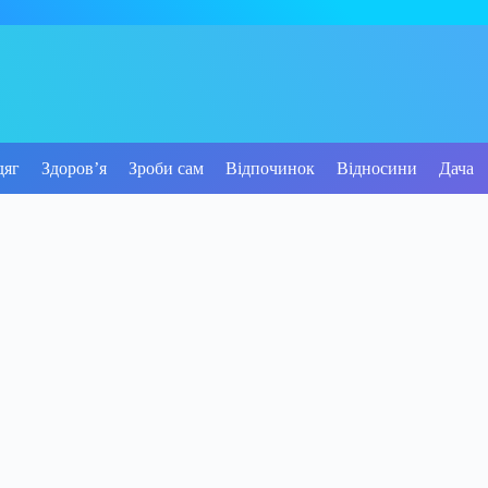
дяг
Здоров’я
Зроби сам
Відпочинок
Відносини
Дача