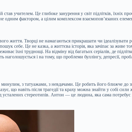
 став учителем. Це глибоке занурення у світ підлітків, їхніх про
не одним фактором, а цілим комплексом взаємопов’язаних елемент
вого життя. Творці не намагаються прикрашати чи ідеалізувати р
пошук себе. Це не казка, а життєва історія, яка зачіпає за живе т
ереживає їхні труднощі. На відміну від багатьох серіалів, де під
 наголошується і на тому, що проблеми буллінгу, депресії, пробл
з минулим, з татуажами, з невдачами. Це робить його ближче до 
оказує, що навіть після трагедії та краху можна знайти у собі сил
д усталених стереотипів. Антон — це людина, яка сама потребує п