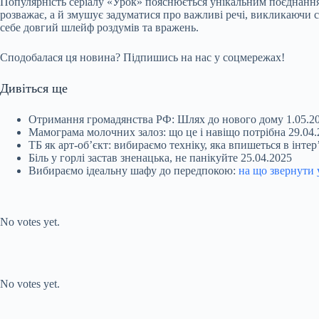
Популярність серіалу «Урок» пояснюється унікальним поєднанням
розважає, а й змушує задуматися про важливі речі, викликаючи с
себе довгий шлейф роздумів та вражень.
Сподобалася ця новина? Підпишись на нас у соцмережах!
Дивіться ще
Отримання громадянства РФ: Шлях до нового дому
1.05.2
Мамограма молочних залоз: що це і навіщо потрібна
29.04
ТБ як арт-об’єкт: вибираємо техніку, яка впишеться в інтер’
Біль у горлі застав зненацька, не панікуйте
25.04.2025
Вибираємо ідеальну шафу до передпокою:
на що
звернути 
Submit Rating
Rate this item:
No votes yet.
Submit Rating
Rate this item:
No votes yet.