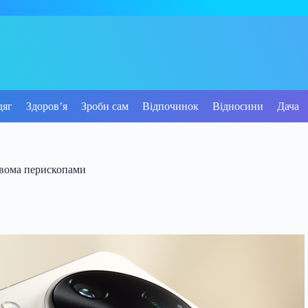
дяг
Здоров’я
Зроби сам
Відпочинок
Відносини
Дача
двома перископами