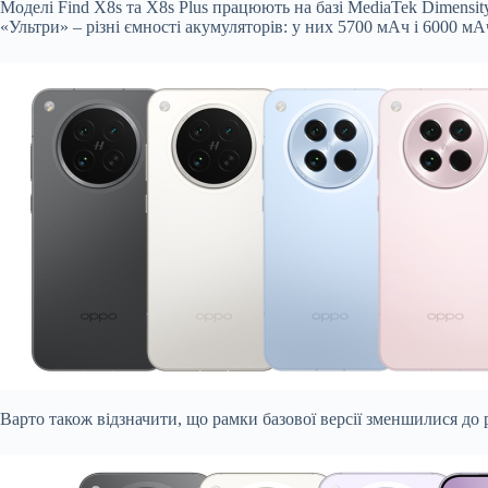
Моделі Find X8s та X8s Plus працюють на базі MediaTek Dimensit
«Ультри» – різні ємності акумуляторів: у них 5700 мАч і 6000 мА
Варто також відзначити, що рамки базової версії зменшилися до