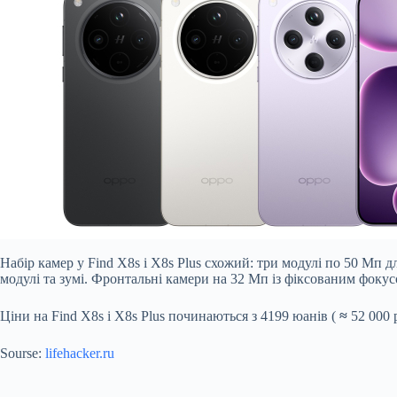
Набір камер у Find X8s і X8s Plus схожий: три модулі по 50 Мп 
модулі та зумі. Фронтальні камери на 32 Мп із фіксованим фокус
Ціни на Find X8s і X8s Plus починаються з 4199 юанів (
≈
52 000 р
Sourse:
lifehacker.ru
Submit Rating
Rate this item: