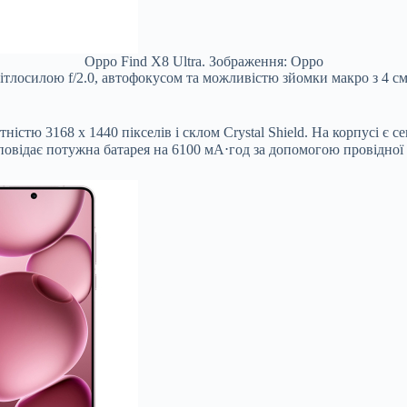
Oppo Find X8 Ultra. Зображення: Oppo
світлосилою f/2.0, автофокусом та можливістю зйомки макро з 4 
тю 3168 х 1440 пікселів і склом Crystal Shield. На корпусі є с
овідає потужна батарея на 6100 мА⋅год за допомогою провідної з