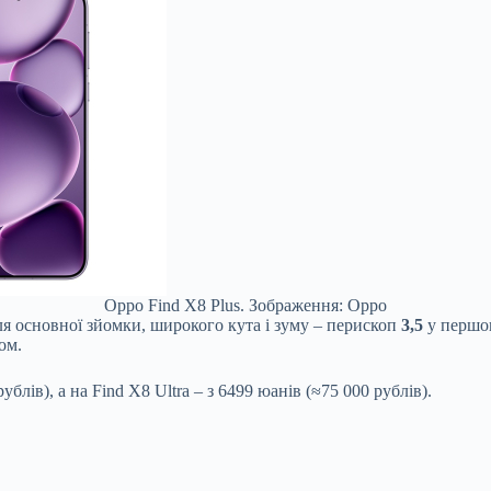
Oppo Find X8 Plus. Зображення: Oppo
для основної зйомки, широкого кута і зуму – перископ
3,5
у першо
ом.
ублів), а на Find X8 Ultra – з 6499 юанів (≈75 000 рублів).