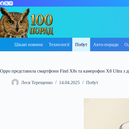
Перейти
до
вмісту
Цікаві новини
Технології
Побут
Авто-поради
О
Oppo представила смартфони Find X8s та камерофон X8 Ultra з 
Леся Терещенко
14.04.2025
Побут