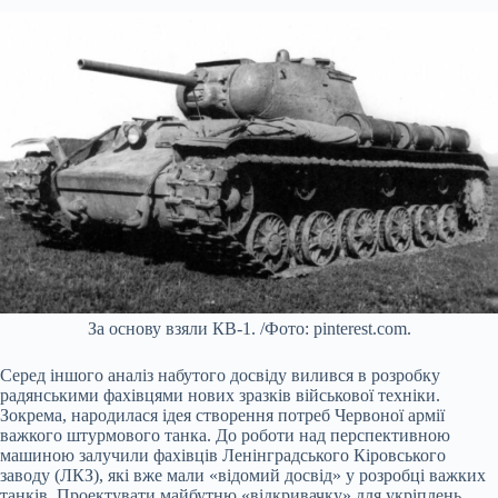
За основу взяли КВ-1. /Фото: pinterest.com.
Серед іншого аналіз набутого досвіду вилився в розробку
радянськими фахівцями нових зразків військової техніки.
Зокрема, народилася ідея створення потреб Червоної армії
важкого штурмового танка. До роботи над перспективною
машиною залучили фахівців Ленінградського Кіровського
заводу (ЛКЗ), які вже мали «відомий досвід» у розробці важких
танків. Проектувати майбутню «відкривачку» для укріплень