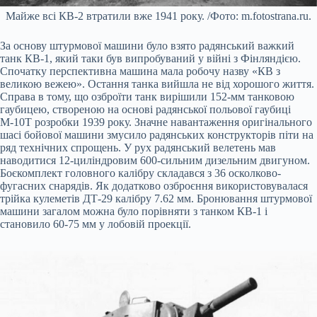
Майже всі КВ-2 втратили вже 1941 року. /Фото: m.fotostrana.ru.
За основу штурмової машини було взято радянський важкий
танк КВ-1, який таки був випробуваний у війні з Фінляндією.
Спочатку перспективна машина мала робочу назву «КВ з
великою вежею». Остання танка вийшла не від хорошого життя.
Справа в тому, що озброїти танк вирішили 152-мм танковою
гаубицею, створеною на основі радянської польової гаубиці
М-10Т розробки 1939 року. Значне навантаження оригінального
шасі бойової машини змусило радянських конструкторів піти на
ряд технічних спрощень. У рух радянський велетень мав
наводитися 12-циліндровим 600-сильним дизельним двигуном.
Боєкомплект головного калібру складався з 36 осколково-
фугасних снарядів. Як додатково озброєння використовувалася
трійка кулеметів ДТ-29 калібру 7.62 мм. Бронювання штурмової
машини загалом можна було порівняти з танком КВ-1 і
становило 60-75 мм у лобовій проекції.