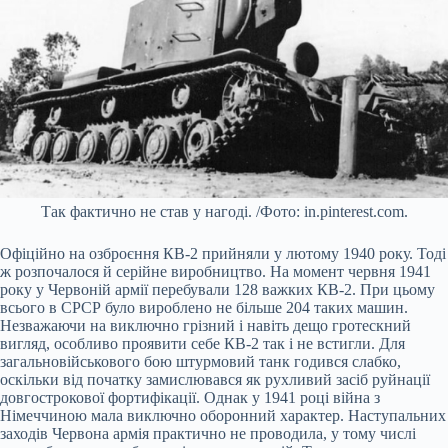
Так фактично не став у нагоді. /Фото: in.pinterest.com.
Офіційно на озброєння КВ-2 прийняли у лютому 1940 року. Тоді
ж розпочалося й серійне виробництво. На момент червня 1941
року у Червоній армії перебували 128 важких КВ-2. При цьому
всього в СРСР було вироблено не більше 204 таких машин.
Незважаючи на виключно грізний і навіть дещо гротескний
вигляд, особливо проявити себе КВ-2 так і не встигли. Для
загальновійськового бою штурмовий танк годився слабко,
оскільки від початку замислювався як рухливий засіб руйнації
довгострокової фортифікації. Однак у 1941 році війна з
Німеччиною мала виключно оборонний характер. Наступальних
заходів Червона армія практично не проводила, у тому числі