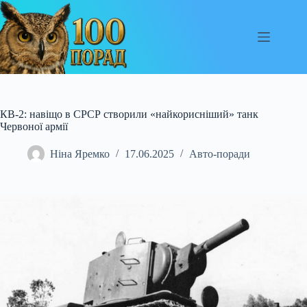
Перейти
до
вмісту
КВ-2: навіщо в СРСР створили «найкорисніший» танк
Червоної армії
Ніна Яремко
17.06.2025
Авто-поради