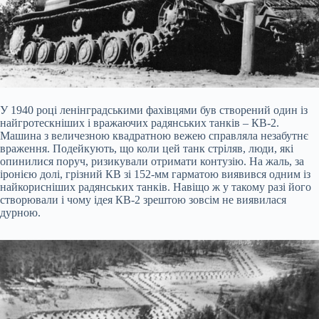
У 1940 році ленінградськими фахівцями був створений один із
найгротескніших і вражаючих радянських танків – КВ-2.
Машина з величезною квадратною вежею справляла незабутнє
враження. Подейкують, що коли цей танк стріляв, люди, які
опинилися поруч, ризикували отримати контузію. На жаль, за
іронією долі, грізний КВ зі 152-мм гарматою виявився одним із
найкорисніших радянських танків. Навіщо ж у такому разі його
створювали і чому ідея КВ-2 зрештою зовсім не виявилася
дурною.