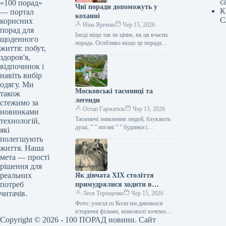
с
«100 порад»
Чиї поради допоможуть у
К
— портал
коханні
С
корисних
Ніна Яремко
Чер 15, 2026
порад для
Іноді ніщо так не цінне, як ця вчасна
щоденного
порада. Особливо якщо це порада
життя: побут,
фахівця — дієтолога, лікаря,
здоров'я,
косметолога, тренера, стиліста…
відпочинок і
навіть вибір
одягу. Ми
Московські таємниці та
також
легенди
стежимо за
Остап Гарматюк
Чер 15, 2026
новинками
Таємничі зникнення людей, блукають
технологій,
душі, ” ” погані ” ” будинки і
які
прокляття чаклунів — усе є у Москві.
полегшують
Щоб…
життя. Наша
мета — прості
рішення для
реальних
Як дівчата XIX століття
потреб
примудрялися ходити в
читачів.
туалет у спідницях
Леся Терещенко
Чер 15, 2026
крінолінових без сторонньої
Фото: youcut.ru Коли ми дивимося
допомоги
історичні фільми, мимоволі хочемо
Copyright © 2026 - 100 ПОРАД новини. Сайт
опинитися там: світські бесіди,