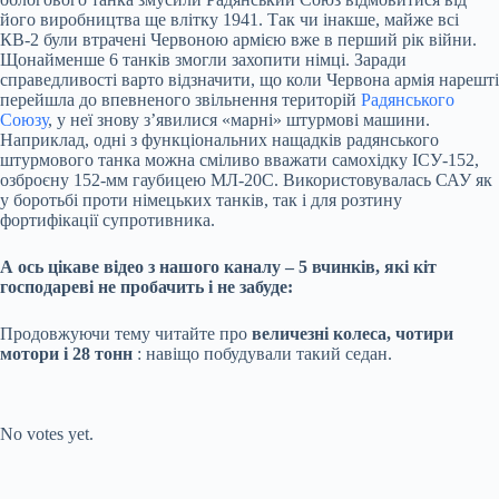
його виробництва ще влітку 1941. Так чи інакше, майже всі
КВ-2 були втрачені Червоною армією вже в перший рік війни.
Щонайменше 6 танків змогли захопити німці. Заради
справедливості варто відзначити, що коли Червона армія нарешті
перейшла до впевненого звільнення територій
Радянського
Союзу
, у неї знову з’явилися «марні» штурмові машини.
Наприклад, одні з функціональних нащадків радянського
штурмового танка можна сміливо вважати самохідку ІСУ-152,
озброєну 152-мм гаубицею МЛ-20С. Використовувалась САУ як
у боротьбі проти німецьких танків, так і для розтину
фортифікації супротивника.
А ось цікаве відео з нашого каналу – 5 вчинків, які кіт
господареві не пробачить і не забуде:
Продовжуючи тему читайте про
величезні колеса, чотири
мотори і 28 тонн
: навіщо побудували такий седан.
Submit Rating
Rate this item:
No votes yet.
Submit Rating
Rate this item: