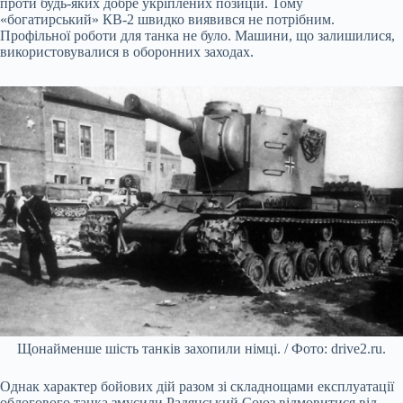
проти будь-яких добре укріплених позицій. Тому
«богатирський» КВ-2 швидко виявився не потрібним.
Профільної роботи для танка не було. Машини, що залишилися,
використовувалися в оборонних заходах.
Щонайменше шість танків захопили німці. / Фото: drive2.ru.
Однак характер бойових дій разом зі складнощами експлуатації
облогового танка змусили Радянський Союз відмовитися від