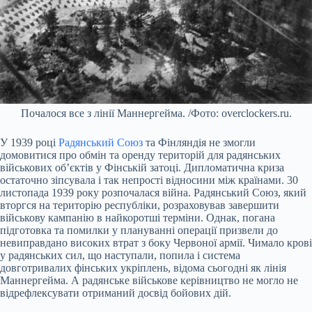
Почалося все з лінії Маннергейма. /Фото: overclockers.ru.
У 1939 році
Радянський Союз
та Фінляндія не змогли
домовитися про обмін та оренду територій для радянських
військових об’єктів у Фінській затоці. Дипломатична криза
остаточно зіпсувала і так непрості відносини між країнами. 30
листопада 1939 року розпочалася війна. Радянський Союз, який
вторгся на територію республіки, розраховував завершити
військову кампанію в найкоротші терміни. Однак, погана
підготовка та помилки у плануванні операції призвели до
невиправдано високих втрат з боку Червоної армії. Чимало крові
у радянських сил, що наступали, попила і система
довготривалих фінських укріплень, відома сьогодні як лінія
Маннергейма. А радянське військове керівництво не могло не
відрефлексувати отриманий досвід бойових дій.