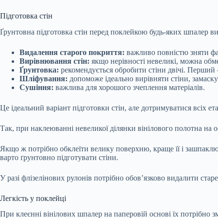
Підготовка стін
Ґрунтовна підготовка стін перед поклейкою будь-яких шпалер ви
Видалення старого покриття:
важливо повністю зняти фа
Вирівнювання стін:
якщо нерівності невеликі, можна обм
Ґрунтовка:
рекомендується обробити стіни двічі. Перший –
Шліфування:
допоможе ідеально вирівняти стіни, замаску
Сушіння:
важлива для хорошого зчеплення матеріалів.
Це ідеальний варіант підготовки стін, але дотримуватися всіх ета
Так, при наклеюванні невеликої ділянки вінілового полотна на 
Якщо ж потрібно обклеїти велику поверхню, краще її і зашпаклюв
варто ґрунтовно підготувати стіни.
У разі флізелінових рулонів потрібно обов’язково видалити стар
Легкість у поклейці
При клеєнні вінілових шпалер на паперовій основі їх потрібно 