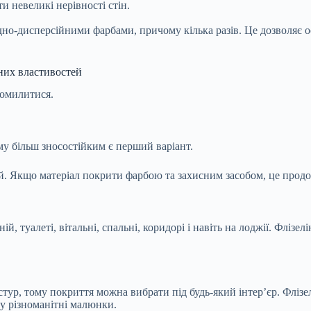
и невеликі нерівності стін.
о-дисперсійними фарбами, причому кілька разів. Це дозволяє ос
вних властивостей
помилитися.
ому більш зносостійким є перший варіант.
ій. Якщо матеріал покрити фарбою та захисним засобом, це прод
ій, туалеті, вітальні, спальні, коридорі і навіть на лоджії. Фліз
кстур, тому покриття можна вибрати під будь-який інтер’єр. Фліз
у різноманітні малюнки.