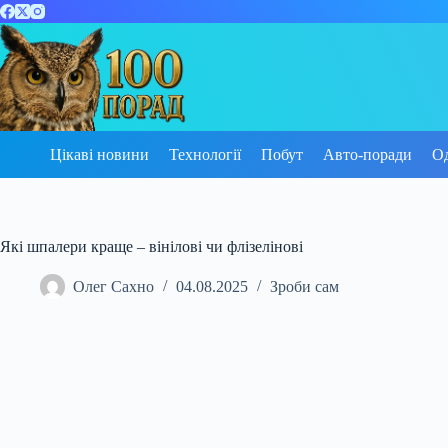
Перейти
до
вмісту
Цікаві новини
Технології
Побут
Авто-поради
О
Які шпалери краще – вінілові чи флізелінові
Олег Сахно
04.08.2025
Зроби сам