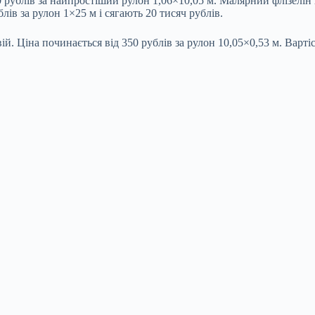
0 рублів за найпростіший рулон 1,06×10,05 м. Малярний флізелін 
лів за рулон 1×25 м і сягають 20 тисяч рублів.
й. Ціна починається від 350 рублів за рулон 10,05×0,53 м. Вартіс