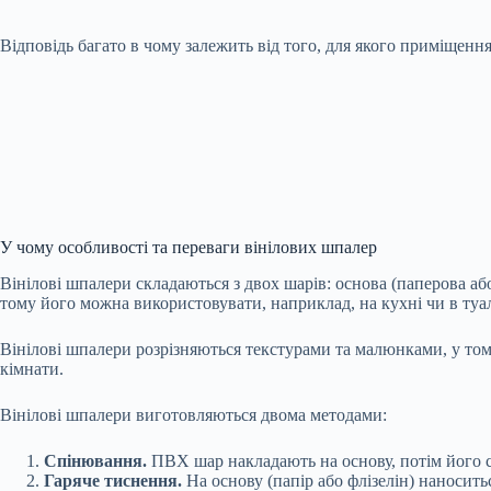
Відповідь багато в чому залежить від того, для якого приміщенн
У чому особливості та переваги вінілових шпалер
Вінілові шпалери складаються з двох шарів: основа (паперова або
тому його можна використовувати, наприклад, на кухні чи в туал
Вінілові шпалери розрізняються текстурами та малюнками, у тому 
кімнати.
Вінілові шпалери виготовляються двома методами:
Спінювання.
ПВХ шар накладають на основу, потім його сп
Гаряче тиснення.
На основу (папір або флізелін) наносит