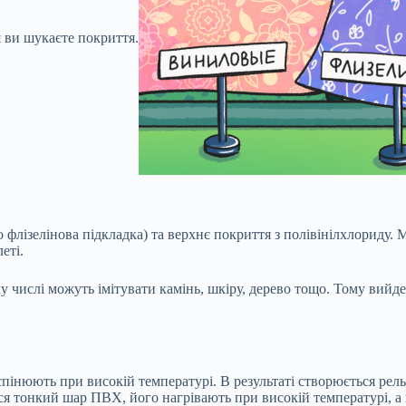
я ви шукаєте покриття.
 флізелінова підкладка) та верхнє покриття з полівінілхлориду. М
еті.
числі можуть імітувати камінь, шкіру, дерево тощо. Тому вийде пі
інюють при високій температурі. В результаті створюється рельє
ься тонкий шар ПВХ, його нагрівають при високій температурі, 