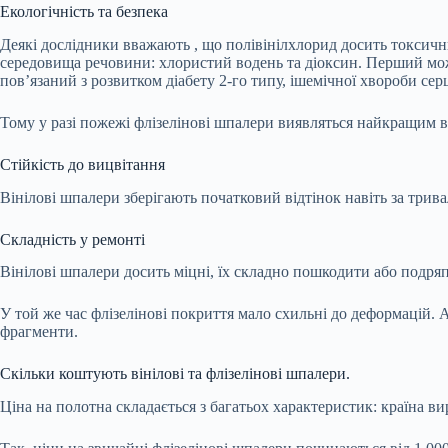
Екологічність та безпека
Деякі дослідники
вважають
, що полівінілхлорид досить токсичн
середовища речовини: хлористий водень та діоксин. Перший
мо
пов’язаний
з розвитком діабету 2-го типу, ішемічної хвороби се
Тому у разі пожежі флізелінові шпалери виявляться найкращим в
Стійкість до вицвітання
Вінілові шпалери зберігають початковий відтінок навіть за трив
Складність у ремонті
Вінілові шпалери досить міцні, їх складно пошкодити або подряп
У той же час флізелінові покриття мало схильні до деформацій. 
фрагменти.
Скільки коштують вінілові та флізелінові шпалери.
Ціна на полотна складається з багатьох характеристик: країна ви