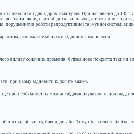
ий та шкідливий для здоров’я матеріал. При нагріванні до 135 ° 
же
роз’їдати шкіру, слизові, дихальні шляхи, а також призводити
рця, порушеннями роботи репродуктивної та імунної систем, вищи
аріантом, оскільки не містять шкідливих компонентів.
алого впливу сонячних променів. Флізелінове покриття такими вл
ати, при цьому відновити їх досить важко.
А ще при необхідності їх можна «відремонтувати», наприклад, по
робництва, щільність, бренд, дизайн. Тому ціна сильно відрізняєт