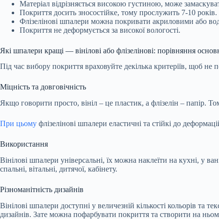
Матеріал відрізняється високою густиною, може замаскуват
Покриття досить зносостійке, тому прослужить 7-10 років.
Флізелінові шпалери можна покривати акриловими або водн
Покриття не деформується за високої вологості.
Які шпалери кращі — вінілові або флізелінові: порівняння осно
Під час вибору покриття враховуйте декілька критеріїв, щоб не 
Міцність та довговічність
Якщо говорити просто, вініл – це пластик, а флізелін – папір. Т
При цьому
флізелінові шпалери еластичні та стійкі до деформац
Використання
Вінілові шпалери універсальні, їх можна наклеїти на кухні, у ванн
спальні, вітальні, дитячої, кабінету.
Різноманітність дизайнів
Вінілові шпалери доступні у величезній кількості кольорів та те
дизайнів. Зате можна пофарбувати покриття та створити на ньом