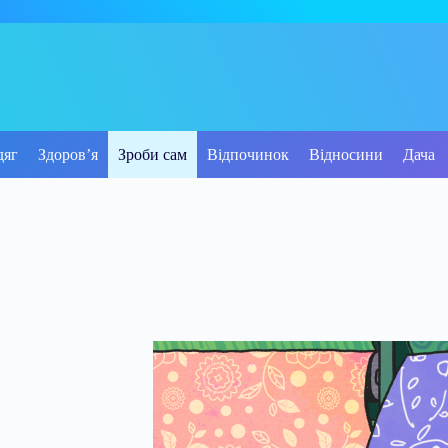
дяг
Здоров’я
Зроби сам
Відпочинок
Відносини
Дача