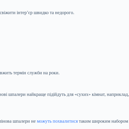
віжити інтер’єр швидко та недорого.
овжить термін служби на роки.
елінові шпалери найкраще підійдуть для «сухих» кімнат, наприклад,
елінова шпалери не
можуть похвалитися
таким широким набором