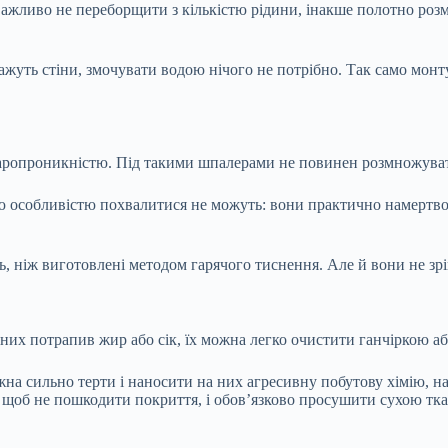
ажливо не переборщити з кількістю рідини, інакше полотно розм
ажуть стіни, змочувати водою нічого не потрібно. Так само монту
 паропроникністю. Під такими шпалерами не повинен розмножува
ою особливістю похвалитися не можуть: вони практично намертво
, ніж виготовлені методом гарячого тиснення. Але й вони не зр
них потрапив жир або сік, їх можна легко очистити ганчіркою аб
жна сильно терти і наносити на них агресивну побутову хімію, н
 щоб не пошкодити покриття, і обов’язково просушити сухою тка