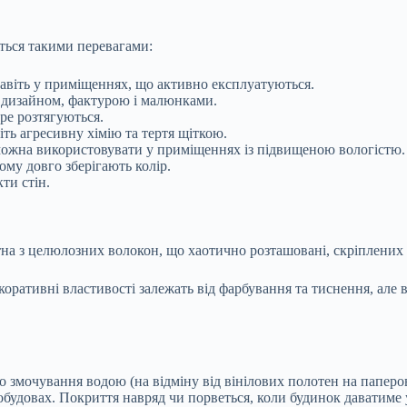
ться такими перевагами:
авіть у приміщеннях, що активно експлуатуються.
им дизайном, фактурою і малюнками.
бре розтягуються.
ть агресивну хімію та тертя щіткою.
 можна використовувати у приміщеннях із підвищеною вологістю.
му довго зберігають колір.
ти стін.
тна з целюлозних волокон, що хаотично розташовані, скріплених
коративні властивості залежать від фарбування та тиснення, але 
змочування водою (на відміну від вінілових полотен на паперов
обудовах. Покриття навряд чи порветься, коли будинок даватиме 