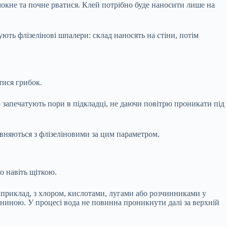
окне та почне рватися. Клей потрібно буде наносити лише на
ють флізелінові шпалери: склад наносять на стіни, потім
тися грибок.
 запечатують пори в підкладці, не даючи повітрю проникати під
івняються з флізеліновими за цим параметром.
о навіть щіткою.
априклад, з хлором, кислотами, лугами або розчинниками у
ниною. У процесі вода не повинна проникнути далі за верхній