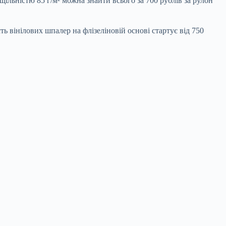
щільністю 85 г/м² можна знайти всього за 700 рублів за рулон
ть вінілових шпалер на флізеліновій основі стартує від 750