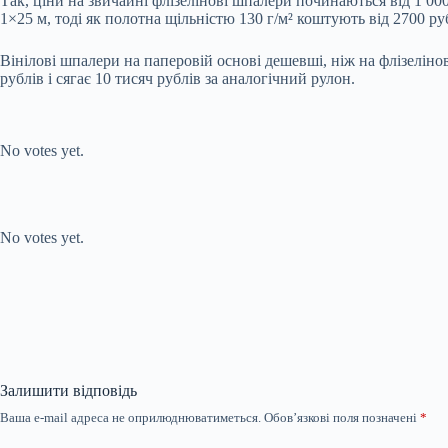
Так, ціни на звичайні флізелінові шпалери починаються від 1 00
1×25 м, тоді як полотна щільністю 130 г/м² коштують від 2700 руб
Вінілові шпалери на паперовій основі дешевші, ніж на флізелінові
рублів і сягає 10 тисяч рублів за аналогічний рулон.
Submit Rating
Rate this item:
No votes yet.
Submit Rating
Rate this item:
No votes yet.
Залишити відповідь
Ваша e-mail адреса не оприлюднюватиметься.
Обов’язкові поля позначені
*