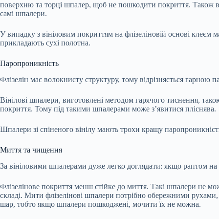
поверхню та торці шпалер, щоб не пошкодити покриття. Також в
самі шпалери.
У випадку з вініловим покриттям на флізеліновій основі клеєм м
прикладають сухі полотна.
Паропроникність
Флізелін має волокнисту структуру, тому відрізняється гарною
Вінілові шпалери, виготовлені методом гарячого тиснення, так
покриття. Тому під такими шпалерами може з’явитися пліснява.
Шпалери зі спіненого вінілу мають трохи кращу паропроникність
Миття та чищення
За вініловими шпалерами дуже легко доглядати: якщо раптом на 
Флізелінове покриття менш стійке до миття. Такі шпалери не мо
складі. Мити флізелінові шпалери потрібно обережними рухами,
шар, тобто якщо шпалери пошкоджені, мочити їх не можна.