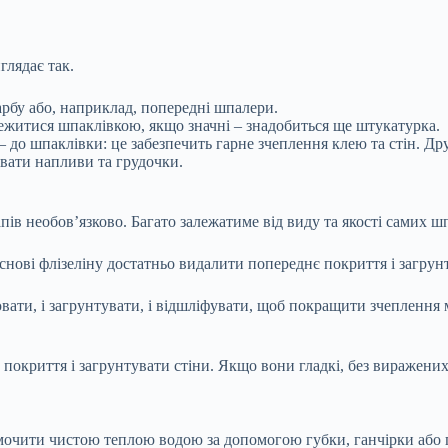
глядає так.
рбу або, наприклад, попередні шпалери.
ежитися шпаклівкою, якщо значні – знадобиться ще штукатурка.
 до шпаклівки: це забезпечить гарне зчеплення клею та стін. Др
вати напливи та грудочки.
пів необов’язково. Багато залежатиме від виду та якості самих шп
основі флізеліну достатньо видалити попереднє покриття і загру
ати, і загрунтувати, і відшліфувати, щоб покращити зчеплення м
е покриття і загрунтувати стіни. Якщо вони гладкі, без виражен
змочити чистою теплою водою за допомогою губки, ганчірки або 