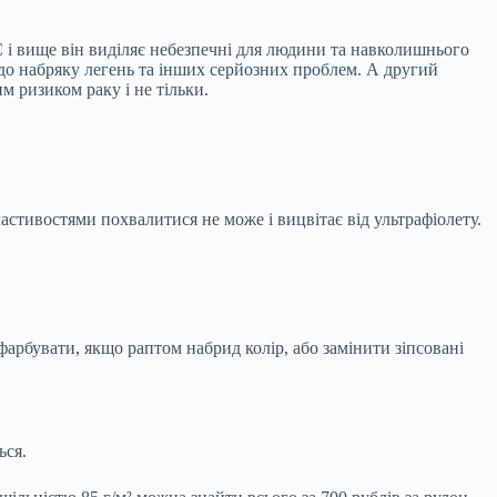
C і вище він виділяє небезпечні для людини та навколишнього
 до набряку легень та інших серйозних проблем. А другий
м ризиком раку і не тільки.
астивостями похвалитися не може і вицвітає від ультрафіолету.
фарбувати, якщо раптом набрид колір, або замінити зіпсовані
ься.