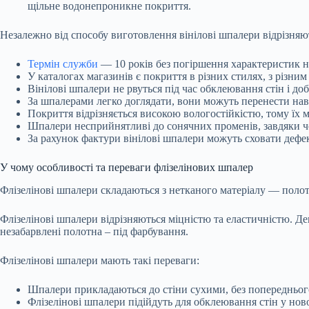
щільне водонепроникне покриття.
Незалежно від способу виготовлення вінілові шпалери відрізняю
Термін служби
— 10 років без погіршення характеристик н
У каталогах магазинів є покриття в різних стилях, з різн
Вінілові шпалери не рвуться під час обклеювання стін і до
За шпалерами легко доглядати, вони можуть перенести наві
Покриття відрізняється високою вологостійкістю, тому їх
Шпалери несприйнятливі до сонячних променів, завдяки чо
За рахунок фактури вінілові шпалери можуть сховати дефек
У чому особливості та переваги флізелінових шпалер
Флізелінові шпалери складаються з нетканого матеріалу — поло
Флізелінові шпалери відрізняються міцністю та еластичністю. Де
незабарвлені полотна – під фарбування.
Флізелінові шпалери мають такі переваги:
Шпалери прикладаються до стіни сухими, без попереднього 
Флізелінові шпалери підійдуть для обклеювання стін у нов