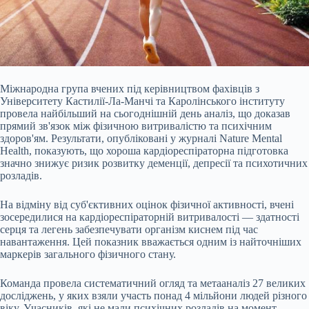
Міжнародна група вчених під керівництвом фахівців з
Університету Кастилії-Ла-Манчі та Каролінського інституту
провела найбільший на сьогоднішній день аналіз, що доказав
прямий зв'язок між фізичною витривалістю та психічним
здоров'ям. Результати, опубліковані у журналі Nature Mental
Health, показують, що хороша кардіореспіраторна підготовка
значно знижує ризик розвитку деменції, депресії та психотичних
розладів.
На відміну від суб'єктивних оцінок фізичної активності, вчені
зосередилися на кардіореспіраторній витривалості — здатності
серця та легень забезпечувати організм киснем під час
навантаження. Цей показник вважається одним із найточніших
маркерів загального фізичного стану.
Команда провела систематичний огляд та метааналіз 27 великих
досліджень, у яких взяли участь понад 4 мільйони людей різного
віку. Учасників, які не мали психічних розладів на момент