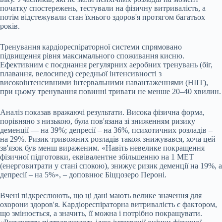
початку спостережень, тестували на фізичну витривалість, а
потім відстежували стан їхнього здоров'я протягом багатьох
років.
Тренування кардіореспіраторної системи спрямовано
підвищення рівня максимального споживання кисню.
Ефективним є поєднання регулярних аеробних тренувань (біг,
плавання, велосипед) середньої інтенсивності з
високоінтенсивними інтервальними навантаженнями (HIIT),
при цьому тренування повинні тривати не менше 20–40 хвилин.
Аналіз показав вражаючі результати. Висока фізична форма,
порівняно з низькою, була пов'язана зі зниженням ризику
деменції — на 39%; депресії – на 36%, психотичних розладів –
на 29%. Ризик тривожних розладів також знижувався, хоча цей
зв'язок був менш вираженим. «Навіть невелике покращення
фізичної підготовки, еквівалентне збільшенню на 1 МЕТ
(енерговитрати у стані спокою), знижує ризик деменції на 19%, а
депресії – на 5%», – доповнює Біццозеро Пероні.
Вчені підкреслюють, що ці дані мають велике значення для
охорони здоров'я. Кардіореспіраторна витривалість є фактором,
що змінюється, а значить, її можна і потрібно покращувати.