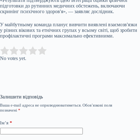
«Результати підтверджують ідею інтеграції оцінки фізичної
підготовки до рутинних медичних обстежень, включаючи
скринінг психічного здоров'я», — заявляє дослідник.
У майбутньому команда планує вивчити виявлені взаємозв'язки
у різних вікових та етнічних групах у всьому світі, щоб зробити
профілактичні програми максимально ефективними.
Submit Rating
Rate this item:
No votes yet.
Залишити відповідь
Ваша e-mail адреса не оприлюднюватиметься.
Обов’язкові поля
позначені
*
Ім’я
*