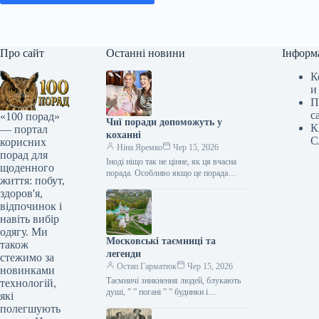
Про сайт
Останні новини
Інформ
К
и
П
с
«100 порад»
Чиї поради допоможуть у
К
— портал
коханні
С
корисних
Ніна Яремко
Чер 15, 2026
порад для
Іноді ніщо так не цінне, як ця вчасна
щоденного
порада. Особливо якщо це порада
життя: побут,
фахівця — дієтолога, лікаря,
здоров'я,
косметолога, тренера, стиліста…
відпочинок і
навіть вибір
одягу. Ми
Московські таємниці та
також
легенди
стежимо за
Остап Гарматюк
Чер 15, 2026
новинками
Таємничі зникнення людей, блукають
технологій,
душі, ” ” погані ” ” будинки і
які
прокляття чаклунів — усе є у Москві.
полегшують
Щоб…