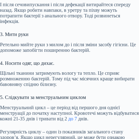
І після сечовипускання і після дефекації витирайтеся спереду
назад. Якщо робити навпаки, в уретру та піхву можуть
потрапити
бактерії з анального отвору. Тоді розвинеться
інфекція.
3. Мити руки
Ретельно мийте руки з милом до і після зміни засобу гігієни. Це
допоможе
запобігти поширенню бактерій.
4. Носити одяг, що дихає.
Щільні тканини затримують вологу та тепло. Це сприяє
розмноженню бактерій. Тому під час місячних краще вибирати
бавовняну спідню білизну.
5. Слідкувати за менструальним циклом
Менструальний цикл – це
період
від першого дня однієї
менструації до початку наступної. Кровотечі можуть відбуватися
кожні 21-35 днів і тривати від 2
до 7
днів.
Регулярність циклу – один із показників загального стану
здоров’я. Якщо цикл нерегулярний, це може бути ознакою