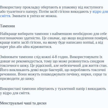
Використану прокладку обертають в упаковку від наступного
або туалетного паперу. Потім засіб гігієни викидають у
відро для
сміття
. Змивати в унітаз не можна.
Тампони
Найкраще вибирати тампони з найменшою необхідною для себе
поглинаючою здатністю. Це означає, що якщо виділення помірні,
краще взяти засіб гігієни, на якому буде написано normal, а від
super plus або ultra відмовитися.
Змінювати тампони
слід
кожні 4-8 годин. Використовувати їх
довше не рекомендується, тому що може розвинутись синдром
токсичного шоку. Це рідкісний, але небезпечний для життя стан.
Його викликають деякі види бактерій, що виробляють токсичні
речовини. Вони можуть пошкоджувати печінку, нирки, серце та
призводити до шоку.
Використані тампони обертають у туалетний папір і викидають
у відро для сміття.
Менструальні чаші та диски