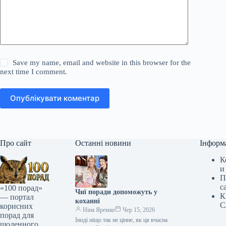
Save my name, email and website in this browser for the
next time I comment.
Опублікувати коментар
Про сайт
Останні новини
Інформ
К
и
П
с
«100 порад»
Чиї поради допоможуть у
К
— портал
коханні
С
корисних
Ніна Яремко
Чер 15, 2026
порад для
Іноді ніщо так не цінне, як ця вчасна
щоденного