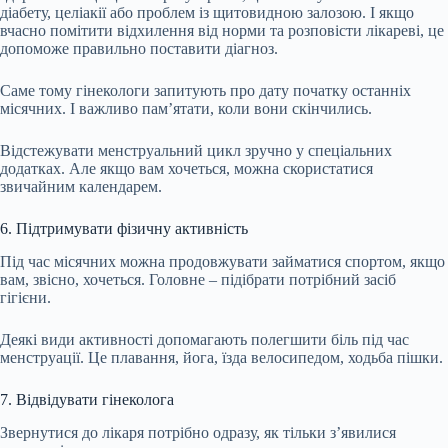
діабету, целіакії або проблем із щитовидною залозою. І якщо
вчасно помітити відхилення від норми та розповісти лікареві, це
допоможе правильно поставити діагноз.
Саме тому гінекологи запитують про дату початку останніх
місячних. І важливо пам’ятати, коли вони скінчились.
Відстежувати менструальний цикл зручно у спеціальних
додатках. Але якщо вам хочеться, можна скористатися
звичайним календарем.
6. Підтримувати фізичну активність
Під час місячних можна
продовжувати
займатися спортом, якщо
вам, звісно, хочеться. Головне – підібрати потрібний засіб
гігієни.
Деякі види активності
допомагають
полегшити біль під час
менструації. Це плавання, йога, їзда велосипедом, ходьба пішки.
7. Відвідувати гінеколога
Звернутися до лікаря потрібно одразу, як тільки з’явилися