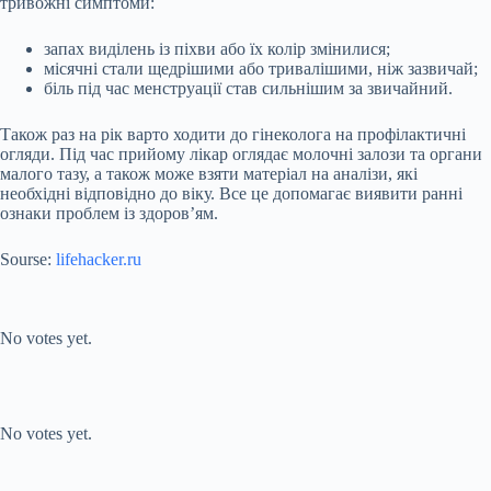
тривожні симптоми:
запах виділень із піхви або їх колір змінилися;
місячні стали щедрішими або тривалішими, ніж зазвичай;
біль під час менструації став сильнішим за звичайний.
Також раз на рік варто ходити до гінеколога на профілактичні
огляди. Під час прийому лікар оглядає молочні залози та органи
малого тазу, а також може взяти матеріал на аналізи, які
необхідні відповідно до віку. Все це допомагає виявити ранні
ознаки проблем із здоров’ям.
Sourse:
lifehacker.ru
Submit Rating
Rate this item:
No votes yet.
Submit Rating
Rate this item:
No votes yet.