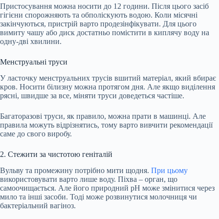
Пристосування можна
носити
до 12 години. Після цього засіб
гігієни спорожняють та обполіскують водою. Коли місячні
закінчуються, пристрій варто продезінфікувати. Для цього
вимиту чашу або диск достатньо помістити в киплячу воду на
одну-дві хвилини.
Менструальні труси
У ласточку менструальних трусів вшитий матеріал, який вбирає
кров.
Носити
білизну можна протягом дня. Але якщо виділення
рясні, швидше за все, міняти труси доведеться частіше.
Багаторазові труси, як правило, можна прати в машинці. Але
правила можуть відрізнятись, тому варто вивчити рекомендації
саме до свого виробу.
2. Стежити за чистотою геніталій
Вульву та промежину потрібно мити щодня.
При цьому
використовувати варто лише воду. Піхва – орган, що
самоочищається. Але його природний pH може змінитися через
мило та інші засоби. Тоді може розвинутися молочниця чи
бактеріальний вагіноз.