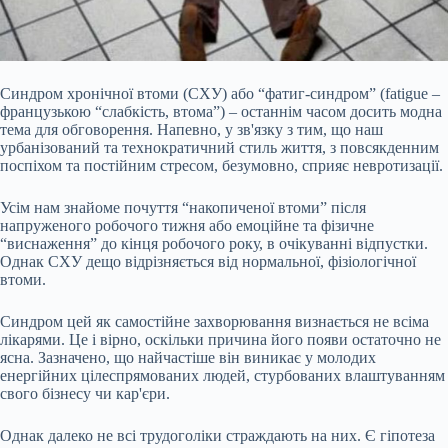
Синдром хронічної втоми (СХУ) або “фатиг-синдром” (fatigue –
французькою “слабкість, втома”) – останнім часом досить модна
тема для обговорення. Напевно, у зв'язку з тим, що наш
урбанізований та технократичний стиль життя, з повсякденним
поспіхом та постійним стресом, безумовно, сприяє невротизації.
Усім нам знайоме почуття “накопиченої втоми” після
напруженого робочого тижня або емоційне та фізичне
“виснаження” до кінця робочого року, в очікуванні відпустки.
Однак СХУ дещо відрізняється
від нормальної, фізіологічної
втоми.
Синдром цей як самостійне захворювання визнається не всіма
лікарями. Це і вірно, оскільки причина його появи остаточно не
ясна. Зазначено, що найчастіше він виникає у молодих
енергійних цілеспрямованих людей, стурбованих влаштуванням
свого бізнесу чи кар'єри.
Однак далеко не всі трудоголіки страждають на них. Є гіпотеза