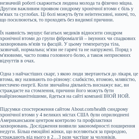
незначній роботі скаржиться людина молода та фізично міцна.
Другим важливим проявом синдрому хронічної втоми є біль у
м'язах та суглобах. Ці болі можуть бути неінтенсивні, ниючі, то,
що посилюються, то проходять без видимої причини.
Їх наявність змушує багатьох медиків відносити синдром
хронічної втоми до групи фіброміалгій – імунних чи спадкових
захворювань м'язів та фасцій. У цьому температура тіла,
зазвичай, нормальна; м'язи не гарячі та не напружені. Поряд з
м'язовими, часто поява головного болю, а також неприємних
відчуттів в очах.
Одна з найчастіших скарг, з якою люди звертаються до лікаря, це
втома, яку називають по-різному: слабкістю, втомою, млявістю,
нестачею енергії. Коли звичайна діяльність виснажує вас, ви
страждаєте на стомлення, причини його можуть бути
найрізноманітнішими, йдеться на сайті компанії ІНОЙ НОЙ.
Підсумки спостереження сайтом Аbout.com/health синдрому
хронічної втоми у 4 великих містах США були оприлюднені
Американським центром контролю та профілактики
захворювань. Дослідження виявили закономірності поширення
недуги. Більш емоційні жінки, що вселяються за природою,
страждають від нього в 2…3 рази частіше за чоловіків.