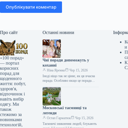
Опублікувати коментар
Про сайт
Останні новини
Інформ
К
и
П
с
«100 порад»
Чиї поради допоможуть у
К
— портал
коханні
С
корисних
Ніна Яремко
Чер 15, 2026
порад для
Іноді ніщо так не цінне, як ця вчасна
щоденного
порада. Особливо якщо це порада
життя: побут,
фахівця — дієтолога, лікаря,
здоров'я,
косметолога, тренера, стиліста…
відпочинок і
навіть вибір
одягу. Ми
Московські таємниці та
також
легенди
стежимо за
Остап Гарматюк
Чер 15, 2026
новинками
Таємничі зникнення людей, блукають
технологій,