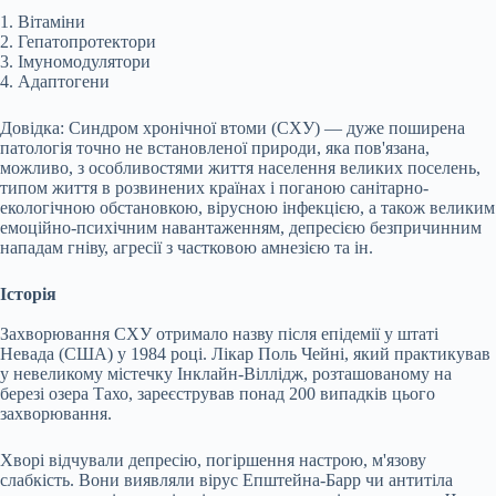
1. Вітаміни
2. Гепатопротектори
3. Імуномодулятори
4. Адаптогени
Довідка: Синдром хронічної втоми (СХУ) — дуже поширена
патологія точно не встановленої природи, яка пов'язана,
можливо, з особливостями життя населення великих поселень,
типом життя в розвинених країнах і поганою санітарно-
екологічною обстановкою, вірусною інфекцією, а також великим
емоційно-психічним навантаженням, депресією безпричинним
нападам гніву, агресії з частковою амнезією та ін.
Історія
Захворювання СХУ отримало назву після епідемії у штаті
Невада (США) у 1984 році. Лікар Поль Чейні, який практикував
у невеликому містечку Інклайн-Віллідж, розташованому на
березі озера Тахо, зареєстрував понад 200 випадків цього
захворювання.
Хворі відчували депресію, погіршення настрою, м'язову
слабкість. Вони виявляли вірус Епштейна-Барр чи антитіла