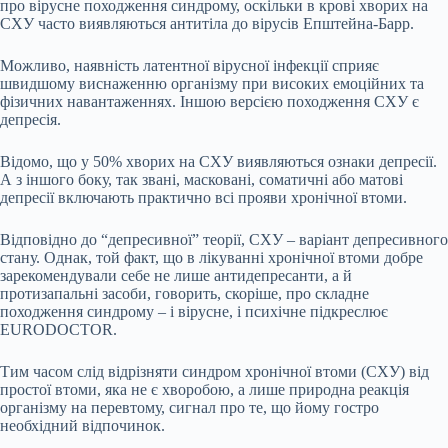
про вірусне походження синдрому, оскільки в крові хворих на
СХУ часто виявляються антитіла до вірусів Епштейна-Барр.
Можливо, наявність латентної вірусної інфекції сприяє
швидшому виснаженню організму при високих емоційних та
фізичних навантаженнях. Іншою версією походження СХУ є
депресія.
Відомо, що у 50% хворих на СХУ виявляються ознаки депресії.
А з іншого боку, так звані, масковані, соматичні або матові
депресії включають практично всі прояви хронічної втоми.
Відповідно до “депресивної” теорії, СХУ – варіант депресивного
стану. Однак, той факт, що в лікуванні хронічної втоми добре
зарекомендували себе не лише антидепресанти, а й
протизапальні засоби, говорить, скоріше, про складне
походження синдрому – і вірусне, і психічне підкреслює
EURODOCTOR.
Тим часом слід відрізняти синдром хронічної втоми (СХУ) від
простої втоми, яка не є хворобою, а лише природна реакція
організму на перевтому, сигнал про те, що йому гостро
необхідний відпочинок.