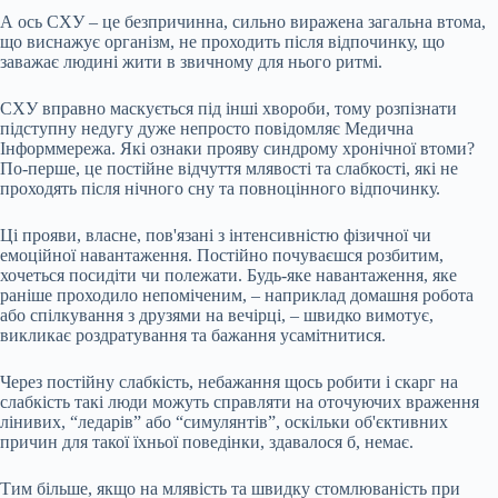
А ось СХУ – це безпричинна, сильно виражена загальна втома,
що виснажує організм, не проходить після відпочинку, що
заважає людині жити в звичному для нього ритмі.
СХУ вправно маскується під інші хвороби, тому розпізнати
підступну недугу дуже непросто повідомляє Медична
Інформмережа. Які ознаки прояву синдрому хронічної втоми?
По-перше, це постійне відчуття млявості та слабкості, які не
проходять після нічного сну та повноцінного відпочинку.
Ці прояви, власне, пов'язані з інтенсивністю фізичної чи
емоційної навантаження. Постійно почуваєшся розбитим,
хочеться посидіти чи полежати. Будь-яке навантаження, яке
раніше проходило непоміченим, – наприклад домашня робота
або спілкування з друзями на вечірці, – швидко вимотує,
викликає роздратування та бажання усамітнитися.
Через постійну слабкість, небажання щось робити і скарг на
слабкість такі люди можуть справляти на оточуючих враження
лінивих, “ледарів” або “симулянтів”, оскільки об'єктивних
причин для такої їхньої поведінки, здавалося б, немає.
Тим більше, якщо на млявість та швидку стомлюваність при