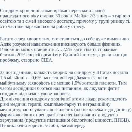
Синдром хронічної втоми вражає переважно людей
працездатного віку старше 30 років. Майже 2/3 з них – з гарною
освітою та з сімей високого достатку, причому у групі ризику ті,
хто частіше наражається на роботу стресу.
Багато серед хворих тих, хто ставиться до себе дуже вимогливо.
Адже розумові навантаження виснажують більше фізичних.
Головний мозок становить 2…2,5% ваги тіла та споживає
близько 20% енергії організму. Єдиний інститут, що вивчає цю
проблему, створено США.
За його даними, кількість хворих на синдром у Штатах досягла
1,5 мільйонів – 0,6% населення Передбачається, що в
майбутньому захворіють не менше 1,5% жителів планети. Тим
часом дослідники б'ються над питанням, як лікувати фатиг-
синдром відзначає чудове здоров'я.
Для лікування синдрому хронічної втоми лікарі рекомендують
різні медичні терапії, компліментарну та нетрадиційну
медицину, застосування дозволених (що не належать до допінгу)
фармакологічних препаратів та спеціалізованих продуктів
харчування (продуктів підвищеної біологічної цінності, ППБЦ).
Це виключно корисні засоби, насамперед: