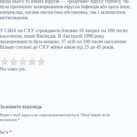
щодо нього та інших вірусів — «родичам» вірусу герпесу. Чи
була причиною захворювання вірусна інфекція або щось інше,
наприклад, погана екологічна обстановка, так і залишилося
нез'ясованим.
У США на СХУ страждають близько 10 хворих на 100 тисяч
населення, пише Вікіпедія. В Австралії 1990 року
захворюваність була вищою: 37 осіб на 100 тисяч населення.
Більше схильні до СХУ жінки віком від 25 до 45 років.
Submit Rating
Rate this item:
No votes yet.
Залишити відповідь
Ваша e-mail адреса не оприлюднюватиметься.
Обов’язкові поля
позначені
*
Ім’я
*