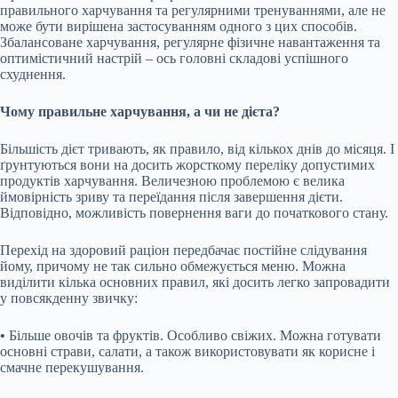
правильного харчування та регулярними тренуваннями, але не
може бути вирішена застосуванням одного з цих способів.
Збалансоване харчування, регулярне фізичне навантаження та
оптимістичний настрій – ось головні складові успішного
схуднення.
Чому правильне харчування, а чи не дієта?
Більшість дієт тривають, як правило, від кількох днів до місяця. І
ґрунтуються вони на досить жорсткому переліку допустимих
продуктів харчування. Величезною
проблемою є велика
ймовірність зриву та переїдання після завершення дієти.
Відповідно, можливість повернення ваги до початкового стану.
Перехід на здоровий раціон передбачає постійне слідування
йому, причому не так сильно обмежується меню. Можна
виділити кілька основних правил, які досить легко запровадити
у повсякденну звичку:
•
Більше овочів та фруктів. Особливо свіжих. Можна готувати
основні страви, салати, а також використовувати як корисне і
смачне перекушування.