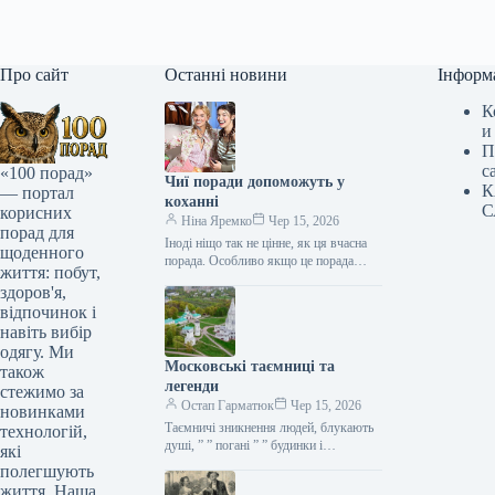
Про сайт
Останні новини
Інформ
К
и
П
с
«100 порад»
Чиї поради допоможуть у
К
— портал
коханні
С
корисних
Ніна Яремко
Чер 15, 2026
порад для
Іноді ніщо так не цінне, як ця вчасна
щоденного
порада. Особливо якщо це порада
життя: побут,
фахівця — дієтолога, лікаря,
здоров'я,
косметолога, тренера, стиліста…
відпочинок і
навіть вибір
одягу. Ми
Московські таємниці та
також
легенди
стежимо за
Остап Гарматюк
Чер 15, 2026
новинками
Таємничі зникнення людей, блукають
технологій,
душі, ” ” погані ” ” будинки і
які
прокляття чаклунів — усе є у Москві.
полегшують
Щоб…
життя. Наша