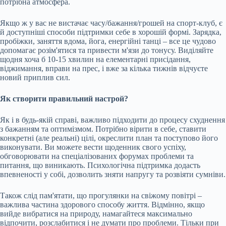
потрібна атмосфера.
Якщо ж у вас не вистачає часу/бажання/грошей на спорт-клуб, є
й доступніші способи підтримки себе в хорошій формі. Зарядка,
пробіжки, заняття вдома, йога, енергійні танці – все це чудово
допомагає розім'ятися та привести м'язи до тонусу. Виділяйте
щодня хоча б 10-15 хвилин на елементарні присідання,
віджимання, вправи на прес, і вже за кілька тижнів відчуєте
новий приплив сил.
Як створити правильний настрой?
Як і в будь-якій справі, важливо підходити до процесу схуднення
з бажанням та оптимізмом. Потрібно вірити в себе, ставити
конкретні (але реальні) цілі, окреслити план та поступово його
виконувати. Ви можете вести щоденник свого успіху,
обговорювати на спеціалізованих форумах проблеми та
питання, що виникають. Психологічна підтримка додасть
впевненості у собі, дозволить зняти напругу та розвіяти сумніви.
Також слід пам'ятати, що прогулянки на свіжому повітрі –
важлива частина здорового способу життя. Відмінно, якщо
вийде вибратися на природу, намагайтеся максимально
відпочити, розслабитися і не думати про проблеми. Тільки при