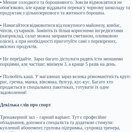
•
Менше солодкого та борошняного. Зовсім відмовлятися не
обов'язково, але краще віддавати перевагу чорному шоколаду та
продуктам з цільнозернового та житнього борошна.
•
Намагайтеся відмовитися від покупного майонезу, ковбас,
чіпсів, сухариків. Замініть їх більш корисними інгредієнтами
(наприклад, салат можна заправити сметаною, оливковою
олією), а при необхідності приготуйте самі з перевірених,
якісних продуктів.
•
Не переїдайте. Зараз багато дієтологи радять їсти меншими
порціями, але частіше: мінімум 3, а краще 5 разів на день.
•
Полюбіть каші. У магазинах зараз велика різноманітність круп:
рис, гречка, манка, вівсянка, булгур, кус-кус. Багато хто
продається в спеціальних пакетиках, готувати їх одне
задоволення!
Декілька слів про спорт
Тренажерний зал – гарний варіант. Тут є професійне
обладнання, допомога спеціаліста та додаткові стимули:
куплений абонемент, групова підтримка, супровід тренера,