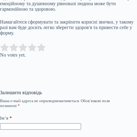
емоційному та душевному рівновазі людина може бути
гармонійною та здоровою.
Намагайтеся сформувати та закріпити корисні звички, у такому
разі вам буде досить легко зберегти здоров'я та привести себе у
форму.
Submit Rating
Rate this item:
No votes yet.
Залишити відповідь
Ваша e-mail адреса не оприлюднюватиметься.
Обов’язкові поля
позначені
*
Ім’я
*