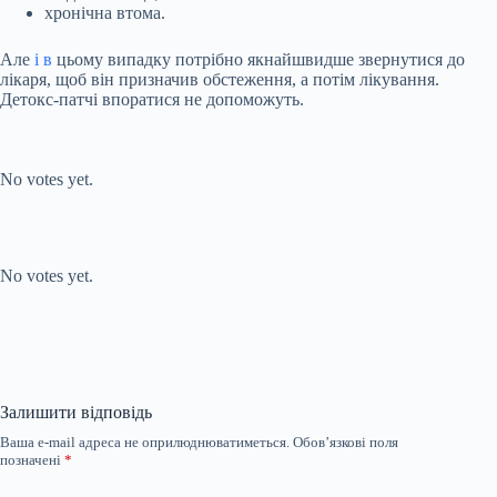
хронічна втома.
Але
і в
цьому випадку потрібно якнайшвидше звернутися до
лікаря, щоб він призначив обстеження, а потім лікування.
Детокс-патчі впоратися не допоможуть.
Submit Rating
Rate this item:
No votes yet.
Submit Rating
Rate this item:
No votes yet.
Залишити відповідь
Ваша e-mail адреса не оприлюднюватиметься.
Обов’язкові поля
позначені
*