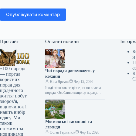
Опублікувати коментар
Про сайт
Останні новини
Інформ
К
и
П
с
«100 порад»
Чиї поради допоможуть у
К
— портал
коханні
С
корисних
Ніна Яремко
Чер 15, 2026
порад для
Іноді ніщо так не цінне, як ця вчасна
щоденного
порада. Особливо якщо це порада
життя: побут,
фахівця — дієтолога, лікаря,
здоров'я,
косметолога, тренера, стиліста…
відпочинок і
навіть вибір
одягу. Ми
Московські таємниці та
також
легенди
стежимо за
Остап Гарматюк
Чер 15, 2026
новинками