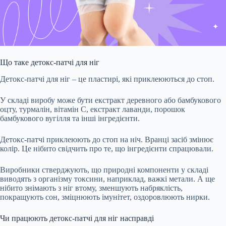
Що таке детокс-патчі для ніг
Детокс-патчі для ніг – це пластирі, які приклеюються до стоп.
У складі виробу може бути екстракт деревного або бамбукового
оцту, турмалін, вітамін С, екстракт лаванди, порошок
бамбукового вугілля та інші інгредієнти.
Детокс-патчі приклеюють до стоп на ніч. Вранці засіб змінює
колір. Це нібито
свідчить
про те, що інгредієнти спрацювали.
Виробники стверджують, що природні компоненти у складі
виводять з організму токсини, наприклад, важкі метали. А ще
нібито знімають з ніг втому, зменшують набряклість,
покращують сон, зміцнюють імунітет, оздоровлюють нирки.
Чи працюють детокс-патчі для ніг насправді