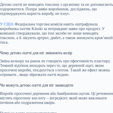
Детокс-патчі не виводять токсини з організму та не допомагають
оздоровитися. Попри заяви виробників, досліджень, що
підтверджують користь виробу, не існує.
У США
Федеральна торгова комісія навіть
оштрафувала
виробника патчів Kinoki за неправдиві заяви про продукт. У
компанії стверджували, що їхні засоби не лише виводять
токсини, а й лікують артрит, діабет, а також знижують кров’яний
тиск.
Чому детокс-патчі для ніг змінюють колір
Зміна кольору на ранок не говорить про ефективність пластиру.
Темний відтінок виходить через те, що деревний оцет, яким
просочені вироби, поєднується з потом. Такий же ефект можна
отримати
, якщо збризкати патчі водою.
Чи можуть детокс-патчі для ніг зашкодити
Вироби просочені деревним або бамбуковим оцтом. Ці речовини
містять пірогенну кислоту – інгредієнт, який може викликати
печіння або подразнення шкіри.