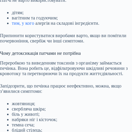
Патчі не варто використовувати:
дітям;
вагітним та годуючим;
тим, у кого
алергія на складові інгредієнти.
Припинити користуватися виробами варто, якщо ви помітили
почервоніння, свербіж чи інші симптоми.
Чому детоксикація патчами не потрібна
Переробкою та виведенням токсинів з організму займається
печінка. Вона робить це, відфільтровуючи шкідливі речовини з
кровотоку та перетворюючи їх на продукти життєдіяльності.
Запідозрити, що печінка працює неефективно, можна, якщо
з’явилися симптоми:
жовтяниця;
свербляча шкіра;
біль у животі;
набряки ніг і кісточок;
темна сеча;
блідий стілець;