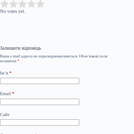
Submit Rating
Rate this item:
No votes yet.
Залишити відповідь
Ваша e-mail адреса не оприлюднюватиметься.
Обов’язкові поля
позначені
*
Ім’я
*
Email
*
Сайт