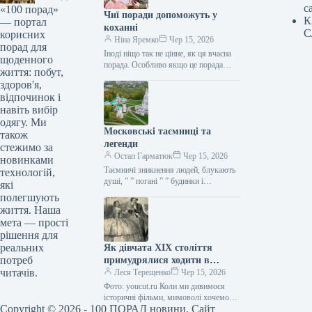
с
«100 порад»
Чиї поради допоможуть у
К
— портал
коханні
С
корисних
Ніна Яремко
Чер 15, 2026
порад для
Іноді ніщо так не цінне, як ця вчасна
щоденного
порада. Особливо якщо це порада
життя: побут,
фахівця — дієтолога, лікаря,
здоров'я,
косметолога, тренера, стиліста…
відпочинок і
навіть вибір
одягу. Ми
Московські таємниці та
також
легенди
стежимо за
Остап Гарматюк
Чер 15, 2026
новинками
Таємничі зникнення людей, блукають
технологій,
душі, ” ” погані ” ” будинки і
які
прокляття чаклунів — усе є у Москві.
полегшують
Щоб…
життя. Наша
мета — прості
рішення для
реальних
Як дівчата XIX століття
потреб
примудрялися ходити в
читачів.
туалет у спідницях
Леся Терещенко
Чер 15, 2026
крінолінових без сторонньої
Фото: youcut.ru Коли ми дивимося
допомоги
історичні фільми, мимоволі хочемо
Copyright © 2026 - 100 ПОРАД новини. Сайт
опинитися там: світські бесіди,