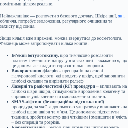
помітними цілком реально.
Найважливіше —
розпочати
з базового догляду. Шкіра шиї,
як і
обличчя, потребує зволоження, регулярного очищення та
захисту від сонця.
Якщо кільця вже виражені, можна звернутися до косметолога.
Фахівець може
запропонувати
кілька коштів:
Ін’єкції ботулотоксину,
щоб тимчасово розслабити
платизм і зменшити напругу в м’язах шиї – вважається, що
це допомагає згладити горизонтальні зморшки.
Використання філерів
– препаратів на основі
гіалуронової кислоти, які вводять у шкіру, щоб заповнити
глибокі складки та вирівняти рельєф.
Лазерні та радіочастотні (RF) процедури
– впливають на
глибокі шари шкіри, стимулюють вироблення колагену та
сприяють ущільненню та омолодженню тканин.
SMAS-ліфтинг (безопераційна підтяжка шиї)
–
процедура, за якої за допомогою ультразвуку впливають на
глибокі шари шкіри та м’язи. Це допомагає підтягнути
тканини, зробити контур шиї чіткішим і зменшити в’ялість
– без операції та розрізів.
Біоревіталізація
– метод, при якому під шкіру вводять