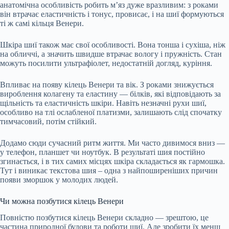
анатомічна особливість робить м’яз дуже вразливим: з роками
він втрачає еластичність і тонус, провисає, і на шиї формуються
ті ж самі кільця Венери.
Шкіра шиї також
має
свої особливості. Вона тонша і сухіша, ніж
на обличчі, а значить швидше втрачає вологу і пружність. Стан
можуть
посилити
ультрафіолет, недостатній догляд, куріння.
Впливає на появу кілець Венери та вік. З роками
знижується
вироблення колагену та еластину — білків, які відповідають за
щільність та еластичність шкіри. Навіть незначні рухи шиї,
особливо на тлі ослабленої платизми, залишають слід спочатку
тимчасовий, потім стійкий.
Додамо сюди сучасний ритм життя. Ми часто
дивимося
вниз —
у телефон, планшет чи ноутбук. В результаті шия постійно
згинається, і в тих самих місцях шкіра складається як гармошка.
Тут і виникає текстова шия – одна з найпоширеніших причин
появи зморшок у молодих людей.
Чи можна позбутися кілець Венери
Повністю позбутися кілець Венери складно — зрештою, це
частина природної будови та роботи шиї. Але зробити їх менш