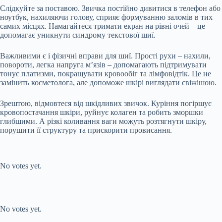
Слідкуйте за поставою. Звичка постійно дивитися в телефон або
ноутбук, нахиляючи голову, сприяє формуванню заломів в тих
самих місцях. Намагайтеся тримати екран на рівні очей – це
допомагає уникнути синдрому текстової шиї.
Важливими є і фізичні вправи для шиї. Прості рухи – нахили,
повороти, легка напруга м’язів –
допомагають
підтримувати
тонус платизми, покращувати кровообіг та лімфовідтік. Це не
замінить косметолога, але допоможе шкірі виглядати свіжішою.
Зрештою,
відмовтеся
від шкідливих звичок. Куріння погіршує
кровопостачання шкіри, руйнує колаген та робить зморшки
глибшими. А різкі коливання ваги можуть розтягнути шкіру,
порушити її структуру та прискорити провисання.
Submit Rating
Rate this item:
No votes yet.
Submit Rating
Rate this item:
No votes yet.