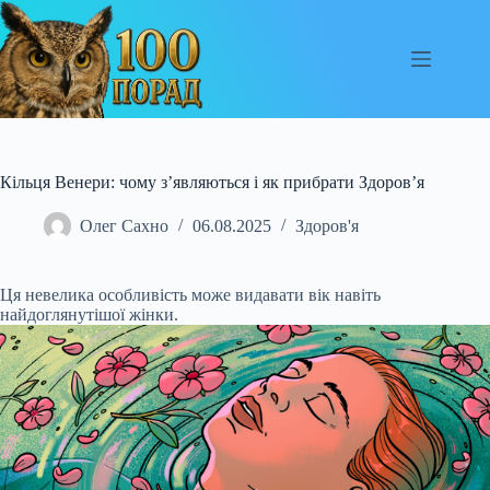
Перейти
до
вмісту
Кільця Венери: чому з’являються і як прибрати Здоров’я
Олег Сахно
06.08.2025
Здоров'я
Ця невелика особливість може видавати вік навіть
найдоглянутішої жінки.