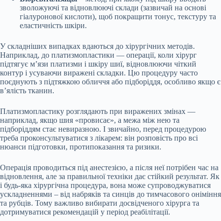
зволожуючі та відновлюючі склади (зазвичай на основі
гіалуронової кислоти), щоб покращити тонус, текстуру та
еластичність шкіри.
У складніших випадках
вдаються
до хірургічних методів.
Наприклад, до платизмопластики — операції, коли хірург
підтягує м’язи платизми і шкіру шиї, відновлюючи чіткий
контур і усуваючи виражені складки. Цю процедуру часто
поєднують з підтяжкою обличчя або підборіддя, особливо якщо є
в’ялість тканин.
Платизмопластику розглядають при виражених змінах —
наприклад, якщо шия «провисає», а межа між нею та
підборіддям стає невиразною. І звичайно, перед процедурою
треба проконсультуватися з лікарем: він розповість про всі
нюанси підготовки, протипоказання та ризики.
Операція проводиться під анестезією, а після неї потрібен час на
відновлення, але за правильної техніки дає стійкий результат. Як
і будь-яка хірургічна процедура, вона може супроводжуватися
ускладненнями – від набряків та синців до тимчасового оніміння
та рубців. Тому важливо вибирати досвідченого хірурга та
дотримуватися рекомендацій у період реабілітації.