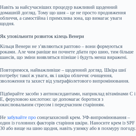
Навіть за найсучасніших процедур важливий щоденний
домашній догляд. Тому що шия – це не просто продовження
обличчя, а самостійна і примхлива зона, що вимагає уваги
щодня.
Як уповільнити розвиток кілець Венери
Кільця Венери не з’являються раптово – вони формуються
роками. Але чим раніше ви почнете дбати про шию, тим більше
шансів, що зміни виявляться пізніше і будуть менш виражені.
Повторимося, найважливіше – щоденний догляд. Шкіра шиї
потребує
такої ж уваги, як і шкіра обличчя: очищення,
зволоження та захист від ультрафіолетового випромінювання.
Підбирайте засоби з антиоксидантами, наприклад вітамінами C і
E, феруловою кислотою: це допомагає боротися з
окислювальним стресом і передчасним старінням.
Не
забувайте про
сонцезахисний крем. УФ-випромінювання –
один із головних факторів старіння шкіри. Наносите крем із SPF
30 або вище на шию щодня, навіть узимку або в похмуру погоду.