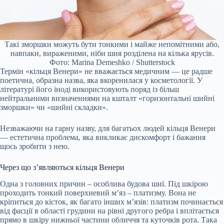
Такі зморшки можуть бути тонкими і майже непомітними або,
навпаки, вираженими, ніби шия розділена на кілька ярусів.
Фото: Marina Demeshko / Shutterstock
Термін «кільця Венери» не вважається медичним — це радше
поетична, образна назва, яка вкоренилася у косметології. У
літературі його іноді використовують поряд із більш
нейтральними визначеннями на кшталт «горизонтальні шийні
зморшки» чи «шийні складки».
Незважаючи на гарну назву, для багатьох людей кільця Венери
— естетична проблема, яка викликає дискомфорт і бажання
щось зробити з нею.
Через що з’являються кільця Венери
Одна з головних причин – особлива будова шиї. Під шкірою
проходить
тонкий поверхневий м’яз – платизму. Вона не
кріпиться до кісток, як багато інших м’язів: платизм починається
від фасції в області грудини на рівні другого ребра і вплітається
прямо в шкіру нижньої частини обличчя та куточків рота. Така