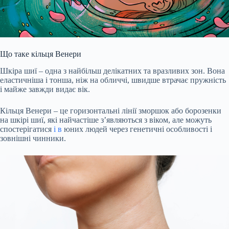
Що таке кільця Венери
Шкіра шиї – одна з найбільш делікатних та вразливих зон. Вона
еластичніша і тонша, ніж на обличчі, швидше
втрачає
пружність
і майже завжди видає вік.
Кільця Венери – це горизонтальні лінії зморшок або борозенки
на шкірі шиї, які найчастіше з’являються з віком, але можуть
спостерігатися
і в
юних людей через генетичні особливості і
зовнішні чинники.