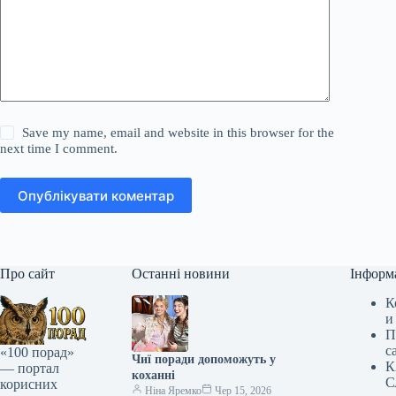
Save my name, email and website in this browser for the
next time I comment.
Опублікувати коментар
Про сайт
Останні новини
Інформ
К
и
П
с
«100 порад»
Чиї поради допоможуть у
К
— портал
коханні
С
корисних
Ніна Яремко
Чер 15, 2026