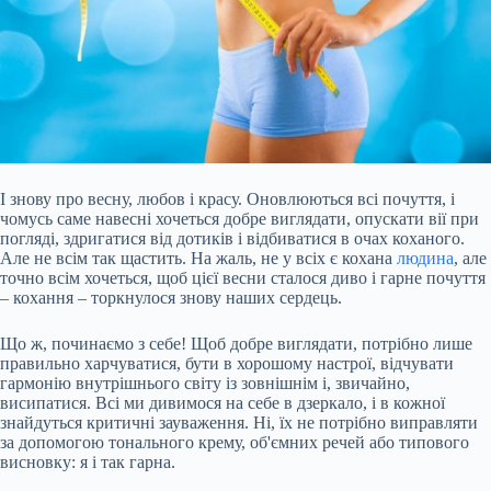
І знову про весну, любов і красу. Оновлюються всі почуття, і
чомусь саме навесні хочеться добре виглядати, опускати вії при
погляді, здригатися від дотиків і відбиватися в очах коханого.
Але не всім так щастить. На жаль, не у всіх є кохана
людина
, але
точно всім хочеться, щоб цієї весни сталося диво і гарне почуття
– кохання – торкнулося знову наших сердець.
Що ж, починаємо з себе! Щоб добре виглядати, потрібно лише
правильно харчуватися, бути в хорошому настрої, відчувати
гармонію внутрішнього
світу із зовнішнім і, звичайно,
висипатися. Всі ми дивимося на себе в дзеркало, і в кожної
знайдуться критичні зауваження. Ні, їх не потрібно виправляти
за допомогою тонального крему, об'ємних речей або типового
висновку: я і так гарна.