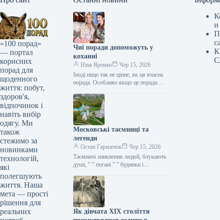
К
и
П
с
«100 порад»
Чиї поради допоможуть у
К
— портал
коханні
С
корисних
Ніна Яремко
Чер 15, 2026
порад для
Іноді ніщо так не цінне, як ця вчасна
щоденного
порада. Особливо якщо це порада
життя: побут,
фахівця — дієтолога, лікаря,
здоров'я,
косметолога, тренера, стиліста…
відпочинок і
навіть вибір
одягу. Ми
Московські таємниці та
також
легенди
стежимо за
Остап Гарматюк
Чер 15, 2026
новинками
Таємничі зникнення людей, блукають
технологій,
душі, ” ” погані ” ” будинки і
які
прокляття чаклунів — усе є у Москві.
полегшують
Щоб…
життя. Наша
мета — прості
рішення для
реальних
Як дівчата XIX століття