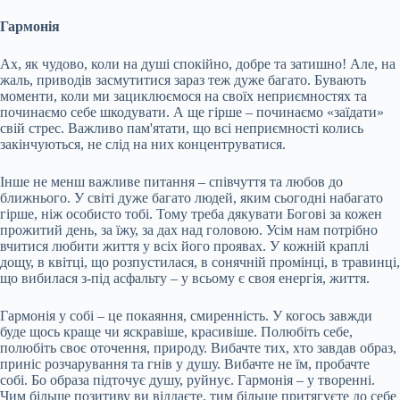
Гармонія
Ах, як чудово, коли на душі спокійно, добре та затишно! Але, на
жаль, приводів засмутитися зараз теж дуже багато. Бувають
моменти, коли ми зациклюємося на своїх неприємностях та
починаємо себе шкодувати. А ще гірше – починаємо «заїдати»
свій стрес. Важливо пам'ятати, що всі неприємності колись
закінчуються, не слід на них концентруватися.
Інше не менш важливе питання – співчуття та любов до
ближнього. У світі дуже багато людей, яким сьогодні набагато
гірше, ніж особисто тобі. Тому треба дякувати Богові за кожен
прожитий день, за їжу, за дах над головою. Усім нам потрібно
вчитися любити життя у всіх його проявах. У кожній краплі
дощу, в квітці, що розпустилася, в сонячній промінці, в травинці,
що вибилася з-під асфальту – у всьому є своя енергія, життя.
Гармонія у собі – це покаяння, смиренність. У когось завжди
буде щось краще чи яскравіше, красивіше. Полюбіть себе,
полюбіть своє оточення, природу. Вибачте тих, хто завдав образ,
приніс розчарування та гнів у душу. Вибачте не їм, пробачте
собі. Бо образа підточує душу, руйнує. Гармонія – у творенні.
Чим більше позитиву ви віддаєте, тим більше притягуєте до себе