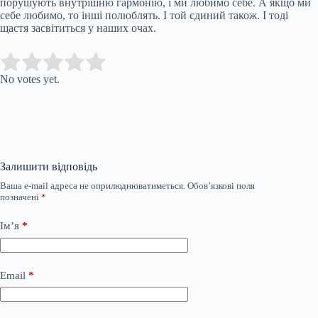
порушують внутрішню гармонію, і ми любимо себе. А якщо ми
себе любимо, то інші полюблять. І той єдиний також. І тоді
щастя засвітиться у наших очах.
Submit Rating
Rate this item:
No votes yet.
Залишити відповідь
Ваша e-mail адреса не оприлюднюватиметься.
Обов’язкові поля
позначені
*
Ім’я
*
Email
*