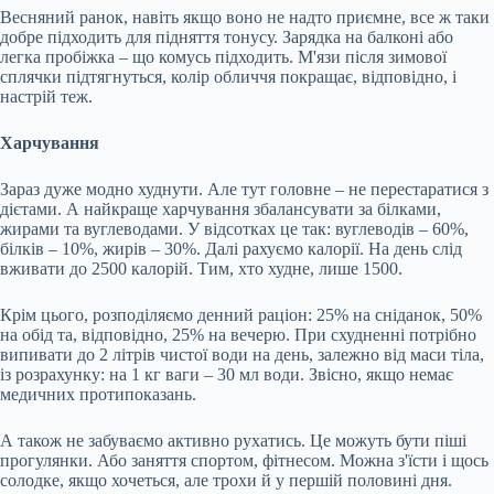
Весняний ранок, навіть якщо воно не надто приємне, все ж таки
добре підходить для підняття тонусу. Зарядка на балконі або
легка пробіжка – що комусь підходить. М'язи після зимової
сплячки підтягнуться, колір обличчя покращає, відповідно, і
настрій теж.
Харчування
Зараз дуже модно худнути. Але тут головне – не перестаратися з
дієтами. А найкраще харчування збалансувати за білками,
жирами та вуглеводами. У відсотках це так: вуглеводів – 60%,
білків – 10%, жирів – 30%. Далі рахуємо калорії. На день слід
вживати до 2500 калорій. Тим, хто худне, лише 1500.
Крім цього, розподіляємо денний раціон: 25% на сніданок, 50%
на обід та, відповідно, 25% на вечерю. При схудненні потрібно
випивати до 2 літрів чистої води на день, залежно від маси тіла,
із розрахунку: на 1 кг ваги – 30 мл води. Звісно, якщо немає
медичних протипоказань.
А також не забуваємо активно рухатись. Це можуть бути піші
прогулянки. Або заняття спортом, фітнесом. Можна з'їсти і щось
солодке, якщо хочеться, але трохи й у першій половині дня.