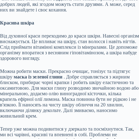
добрих людей, які згодом можуть стати друзями. А може, серед
них ви знайдете і своє кохання.
Красива шкіра
Від духовної краси переходимо до краси шкіри. Навесні організм
виснажується. Це впливає на шкіру, стан волосся і навіть нігтів.
Слід приймати вітамінні комплекси із мінералами. Це допоможе
організму впоратися з весняним гіповітамінозом, а шкіра набуде
здорового вигляду.
Можна робити маски. Прекрасно очищає, тонізує та підтягує
шкіру
маска із зеленої глини
. Добре справляється з жирним
блиском, прибирає чорні крапки і робить шкіру еластичною та
оксамитовою. Для маски глину розводимо звичайною водою або
мінеральною, додаємо олію виноградної кісточки, кілька
крапель ефірної олії лимона. Маска повинна бути не рідкою і не
в'язкою. Її наносять на чисту шкіру обличчя на 20 хвилин,
включаючи ділянку декольте. Далі змиваємо, наносимо
живильний крем.
Тепер уже можна подивитися у дзеркало та посміхнутися. Так,
ми всі чарівні, красиві та впевнені в собі. Проблеми не