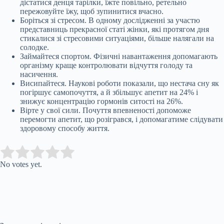
дістатися денця тарілки, їжте повільно, ретельно
пережовуйте їжу, щоб зупинитися вчасно.
Боріться зі стресом. В одному дослідженні за участю
представниць прекрасної статі жінки, які протягом дня
стикалися зі стресовими ситуаціями, більше налягали на
солодке.
Займайтеся спортом. Фізичні навантаження допомагають
організму краще контролювати відчуття голоду та
насичення.
Висипайтеся. Наукові роботи показали, що нестача сну як
погіршує самопочуття, а й збільшує апетит на 24% і
знижує концентрацію гормонів ситості на 26%.
Вірте у свої сили. Почуття впевненості допоможе
перемогти апетит, що розігрався, і допомагатиме слідувати
здоровому способу життя.
Submit Rating
Rate this item:
No votes yet.