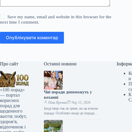
Save my name, email and website in this browser for the
next time I comment.
Опублікувати коментар
Про сайт
Останні новини
Інформ
К
и
П
с
«100 порад»
Чиї поради допоможуть у
К
— портал
коханні
С
корисних
Ніна Яремко
Чер 15, 2026
порад для
Іноді ніщо так не цінне, як ця вчасна
щоденного
порада. Особливо якщо це порада
життя: побут,
фахівця — дієтолога, лікаря,
здоров'я,
косметолога, тренера, стиліста…
відпочинок і