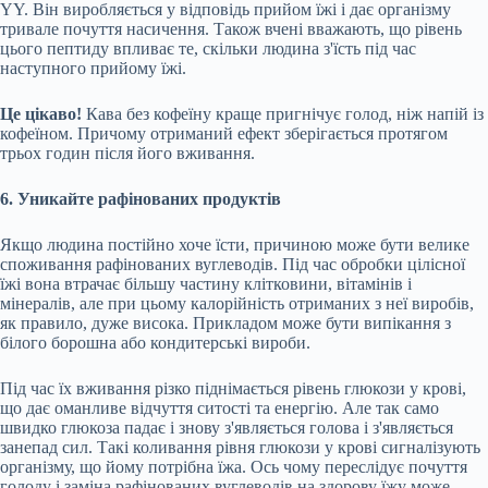
YY. Він виробляється у відповідь прийом їжі і дає організму
тривале почуття насичення. Також вчені вважають, що рівень
цього пептиду впливає те, скільки людина з'їсть під час
наступного прийому їжі.
Це цікаво!
Кава без кофеїну краще пригнічує голод, ніж напій із
кофеїном. Причому отриманий ефект зберігається протягом
трьох годин після його вживання.
6. Уникайте рафінованих продуктів
Якщо людина постійно хоче їсти, причиною може бути велике
споживання рафінованих вуглеводів. Під час обробки цілісної
їжі вона втрачає більшу частину клітковини, вітамінів і
мінералів, але при цьому калорійність отриманих з неї виробів,
як правило, дуже висока. Прикладом може бути випікання з
білого борошна або кондитерські вироби.
Під час їх вживання різко піднімається рівень глюкози у крові,
що дає оманливе відчуття ситості та енергію. Але так само
швидко глюкоза падає і знову з'являється голова і з'являється
занепад сил. Такі коливання рівня глюкози у крові сигналізують
організму, що йому потрібна їжа. Ось чому переслідує почуття
голоду і заміна рафінованих вуглеводів на здорову їжу може