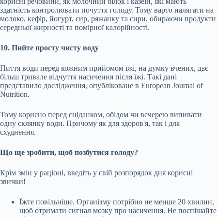
корисні речовини, як молочний білок і казеїн, які мають
здатність контролювати почуття голоду. Тому варто налягати на
молоко, кефір, йогурт, сир, ряжанку та сири, обираючи продукти
середньої жирності та помірної калорійності.
10. Пийте просту чисту воду
Пиття води перед кожним прийомом їжі, на думку вчених, дає
більш тривале відчуття насичення після їжі. Такі дані
представило дослідження, опубліковане в European Journal of
Nutrition.
Тому корисно перед сніданком, обідом чи вечерею випивати
одну склянку води. Причому як для здоров'я, так і для
схуднення.
Що ще зробити, щоб позбутися голоду?
Крім змін у раціоні, введіть у свій розпорядок дня корисні
звички!
Їжте повільніше. Організму потрібно не менше 20 хвилин,
щоб отримати сигнал мозку про насичення. Не поспішайте