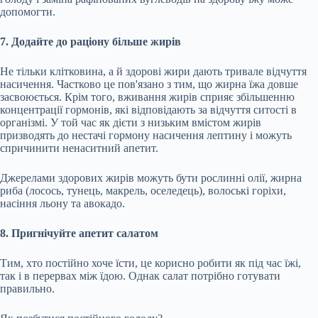
допомогти.
7. Додайте до раціону більше жирів
Не тільки клітковина, а й здорові жири дають тривале відчуття
насичення. Частково це пов'язано з тим, що жирна їжа довше
засвоюється. Крім того, вживання жирів сприяє збільшенню
концентрації гормонів, які відповідають за відчуття ситості в
організмі. У той час як дієти з низьким вмістом жирів
призводять до нестачі гормону насичення лептину і можуть
спричинити ненаситний апетит.
Джерелами здорових жирів можуть бути рослинні олії, жирна
риба (лосось, тунець, макрель, оселедець), волоські горіхи,
насіння льону та авокадо.
8. Пригнічуйте апетит салатом
Тим, хто постійно хоче їсти, це корисно робити як під час їжі,
так і в перервах між їдою. Однак салат потрібно готувати
правильно.