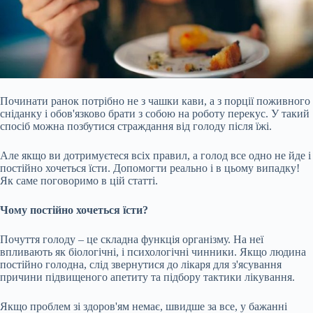
Починати ранок потрібно не з чашки кави, а з порції поживного
сніданку і обов'язково брати з собою на роботу перекус. У такий
спосіб можна позбутися страждання від голоду після їжі.
Але якщо ви дотримуєтеся всіх правил, а голод все одно не йде і
постійно хочеться їсти. Допомогти реально і в цьому випадку!
Як саме поговоримо в цій статті.
Чому постійно хочеться їсти?
Почуття голоду – це складна функція організму. На неї
впливають як біологічні, і психологічні чинники. Якщо людина
постійно
голодна, слід звернутися до лікаря для з'ясування
причини підвищеного апетиту та підбору тактики лікування.
Якщо проблем зі здоров'ям немає, швидше за все, у бажанні