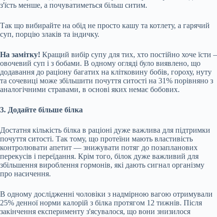
з'їсть менше, а почуватиметься більш ситим.
Так що вибирайте на обід не просто кашу та котлету, а гарячий
суп, порцію злаків та індичку.
На замітку!
Кращий вибір супу для тих, хто постійно хоче їсти –
овочевий суп і з бобами. В одному огляді було виявлено, що
додавання до раціону багатих на клітковину бобів, гороху, нуту
та сочевиці може збільшити почуття ситості на 31% порівняно з
аналогічними стравами, в основі яких немає бобових.
3. Додайте більше білка
Достатня кількість білка в раціоні дуже важлива для підтримки
почуття ситості. Так тому, що протеїни мають властивість
контролювати апетит — знижувати потяг до позапланових
перекусів і переїдання. Крім того, білок дуже важливий для
збільшення вироблення гормонів, які дають сигнал організму
про насичення.
В одному дослідженні чоловіки з надмірною вагою отримували
25% денної норми калорій з білка протягом 12 тижнів. Після
закінчення експерименту з'ясувалося, що вони знизилося