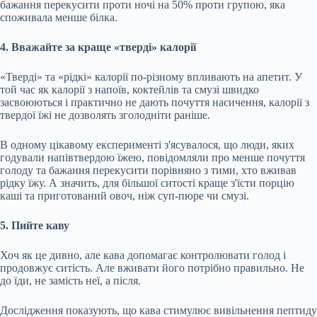
бажання перекусити проти ночі на 50% проти групою, яка
споживала менше білка.
4. Вважайте за краще «тверді» калорії
«Тверді» та «рідкі» калорії по-різному впливають на апетит. У
той час як калорії з напоїв, коктейлів та смузі швидко
засвоюються і практично не дають почуття насичення, калорії з
твердої їжі не дозволять зголодніти раніше.
В одному цікавому експерименті з'ясувалося, що люди, яких
годували напівтвердою їжею, повідомляли про менше почуття
голоду та бажання перекусити порівняно з тими, хто вживав
рідку їжу. А значить, для більшої ситості краще з'їсти порцію
каші та приготований овоч, ніж суп-пюре чи смузі.
5. Пийте каву
Хоч як це дивно, але кава допомагає контролювати голод і
продовжує ситість. Але вживати його потрібно правильно. Не
до їди, не замість неї, а після.
Дослідження показують, що кава стимулює вивільнення пептиду