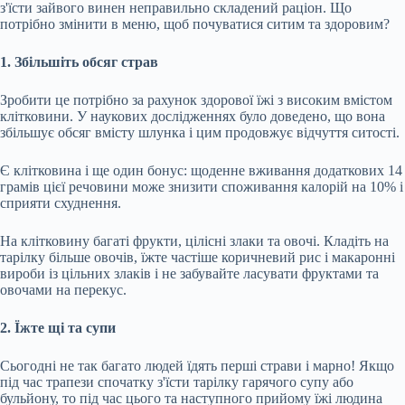
з'їсти зайвого винен неправильно складений раціон. Що
потрібно змінити в меню, щоб почуватися ситим та здоровим?
1. Збільшіть обсяг страв
Зробити це потрібно за рахунок здорової їжі з високим вмістом
клітковини. У наукових дослідженнях було доведено, що вона
збільшує обсяг вмісту шлунка і цим продовжує відчуття ситості.
Є клітковина і ще один бонус: щоденне вживання додаткових 14
грамів цієї речовини може знизити споживання калорій на 10% і
сприяти схуднення.
На клітковину багаті фрукти, цілісні злаки та овочі. Кладіть на
тарілку більше овочів, їжте частіше коричневий рис і макаронні
вироби із цільних злаків і не забувайте ласувати фруктами та
овочами на перекус.
2. Їжте щі та супи
Сьогодні не так багато людей їдять перші страви і марно! Якщо
під час трапези спочатку з'їсти тарілку гарячого супу або
бульйону, то під час цього та наступного прийому їжі людина