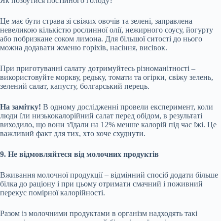
Як позбутися постійного голоду?
Це має бути страва зі свіжих овочів та зелені, заправлена
невеликою кількістю рослинної олії, нежирного соусу, йогурту
або побризкане соком лимона. Для більшої ситості до нього
можна додавати жменю горіхів, насіння, висівок.
При приготуванні салату дотримуйтесь різноманітності –
використовуйте моркву, редьку, томати та огірки, свіжу зелень,
зелений салат, капусту, болгарський перець.
На замітку!
В одному дослідженні провели експеримент, коли
люди їли низькокалорійний салат перед обідом, в результаті
виходило, що вони з'їдали на 12% менше калорій під час їжі. Це
важливий факт для тих, хто хоче схуднути.
9. Не відмовляйтеся від молочних продуктів
Вживання молочної продукції – відмінний спосіб додати більше
білка до раціону і при цьому отримати смачний і поживний
перекус помірної калорійності.
Разом із молочними продуктами в організм надходять такі