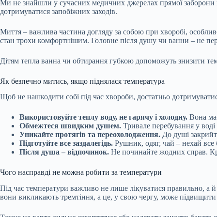
Ми не знайшли у сучасних медичних
джерелах
прямої заборони 
дотримуватися запобіжних заходів.
Миття – важлива частина догляду за собою при хворобі, особлив
стан трохи комфортнішим. Головне після душу чи ванни – не пере
Дітям тепла ванна чи обтирання губкою допоможуть
знизити
тем
Як безпечно митись, якщо піднялася температура
Щоб не нашкодити собі під час хвороби, достатньо дотримуватис
Використовуйте теплу воду, не гарячу і холодну.
Вона має
Обмежтеся швидким душем.
Тривале перебування у воді
Уникайте протягів та переохолодження.
До душі закрийте
Підготуйте все заздалегідь.
Рушник, одяг, чай – нехай все
Після душа – відпочинок.
Не починайте жодних справ. Кра
Чого насправді не можна робити за температури
Під час температури важливо не лише лікуватися правильно, а й
вони викликають тремтіння, а це, у свою чергу, може підвищити