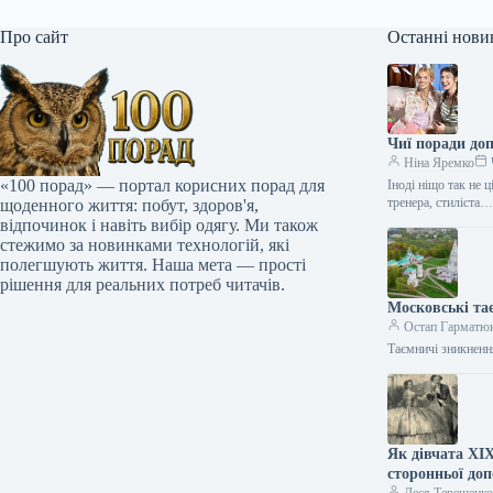
Про сайт
Останні нови
Чиї поради до
Ніна Яремко
«100 порад» — портал корисних порад для
Іноді ніщо так не 
тренера, стиліста
щоденного життя: побут, здоров'я,
відпочинок і навіть вибір одягу. Ми також
стежимо за новинками технологій, які
полегшують життя. Наша мета — прості
рішення для реальних потреб читачів.
Московські та
Остап Гарматю
Таємничі зникненн
Як дівчата XIX
сторонньої до