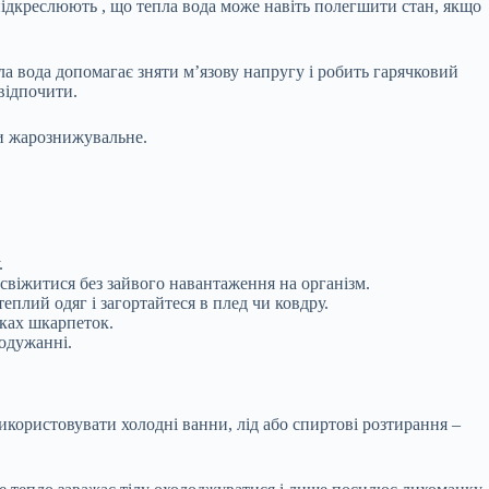
підкреслюють
, що тепла вода може навіть полегшити стан, якщо
ла вода
допомагає
зняти м’язову напругу і робить гарячковий
відпочити.
и жарознижувальне.
.
віжитися без зайвого навантаження на організм.
теплий одяг і загортайтеся в плед чи ковдру.
уках шкарпеток.
 одужанні.
икористовувати
холодні ванни, лід або спиртові розтирання –