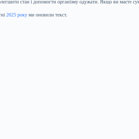
полегшити стан і допомогти організму одужати. Якщо ви маєте су
тні
2025 року
ми оновили текст.