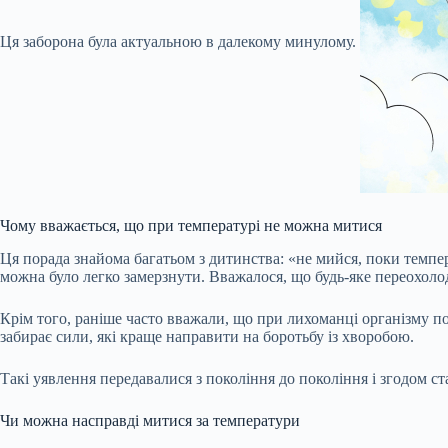
Ця заборона була актуальною в далекому минулому.
Чому вважається, що при температурі не можна митися
Ця порада знайома багатьом з дитинства: «не мийся, поки темпер
можна було легко замерзнути. Вважалося, що будь-яке переохол
Крім того, раніше часто вважали, що при лихоманці організму пот
забирає сили, які краще направити на боротьбу із хворобою.
Такі уявлення передавалися з покоління до покоління і згодом с
Чи можна насправді митися за температури