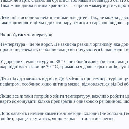
Також
не варто
сильно загортатися або надягати занадто багато 
Така ж шкідлива й інша крайність — спроба «замерзнути», щоб 
Деякі дії є особливо
небезпечними
для дітей. Так, не можна дава
також дозволяти дітям вдихати пару з миски з гарячою водою – 
Як позбутися температури
Температура – це не ворог. Це захисна реакція організму, яка д
просто перечекати, особливо якщо ви почуваєтеся більш-менш н
У дорослих температуру до 38 ° C не обов’язково
збивати
, якщо
жар піднімається вище 39 ° C, тримається довше трьох днів, с
Діти підхід
залежить
від віку. До 3 місяців при температурі вище
педіатром, особливо якщо дитина млява, відмовляється від їжі аб
Якщо все ж таки потрібно збити температуру, важливо робити 
варто комбінувати кілька препаратів з однаковою речовиною, що 
Допомагають
і немедикаментозні методи: холодні (не холодні!) 
знобит, краще закутатись, якщо жарко — сховатися легше.