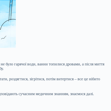
не було гарячої води, ванни топилися дровами, а після миття
бу.
ти, роздягтися, зігрітися, потім витертися – все це нібито
ідповідають сучасним медичним знанням, знаємося далі.