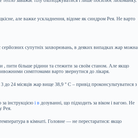
не тепло заважає тілу охолоджуватися і лише посилює лихоманку.
дкісне, але важке ускладнення, відоме як синдром Рея. Не варто
ає серйозних супутніх захворювань, в деяких випадках жар можна
ти
, пити більше рідини та стежити за своїм станом. Але якщо
тривожними симптомами варто звернутися до лікаря.
 3 до 24 місяців жар вище 38,9 ° C – привід проконсультуватися з
о за інструкцією
і в
дозуванні, що підходить за віком і вагою. Не
у Рея.
 температура в кімнаті. Головне — не перестаратися: якщо