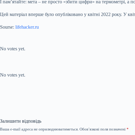
І пам’ятайте: мета – не просто «збити цифри» на термометрі, а 
Цей матеріал вперше було опубліковано у квітні 2022 року. У кві
Sourse:
lifehacker.ru
Submit Rating
Rate this item:
No votes yet.
Submit Rating
Rate this item:
No votes yet.
Залишити відповідь
Ваша e-mail адреса не оприлюднюватиметься.
Обов’язкові поля позначені
*