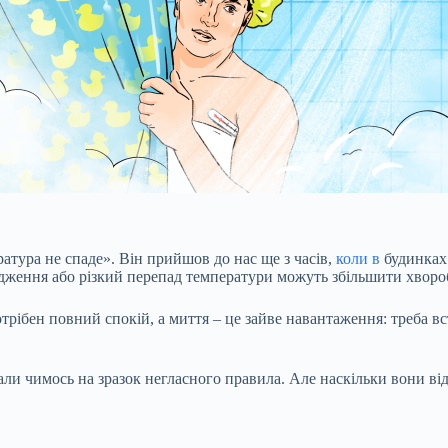
атура не спаде». Він прийшов до нас ще з часів,
коли в
будинках 
одження або різкий перепад температури можуть збільшити хворо
рібен повний спокій, а миття – це зайве навантаження: треба вста
тали чимось на зразок негласного правила. Але наскільки вони в