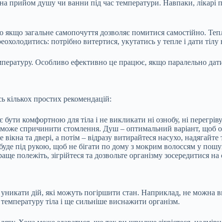
на прийом душу чи ванни під час температури. Навпаки, лікарі
о якщо загальне самопочуття дозволяє помитися самостійно. Теп
охолодитись: потрібно витертися, укутатись у тепле і дати тілу 
пературу. Особливо ефективно це працює, якщо паралельно дат
ь кількох простих рекомендацій:
 бути комфортною для тіла і не викликати ні ознобу, ні перегріву
 може спричинити стомлення. Душ – оптимальний варіант, щоб ос
 вікна та двері, а потім – відразу витирайтеся насухо, надягайте 
 буде під рукою, щоб не бігати по дому з мокрим волоссям у пош
ще полежіть, зігрійтеся та дозвольте організму зосередитися на
 уникати дій, які можуть погіршити стан. Наприклад, не можна
в
 температуру тіла і ще сильніше виснажити організм.