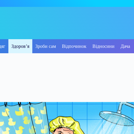
дяг
Здоров’я
Зроби сам
Відпочинок
Відносини
Дача