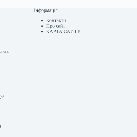
Інформація
Контакти
Про сайт
КАРТА САЙТУ
олога,
 Щоб…
з