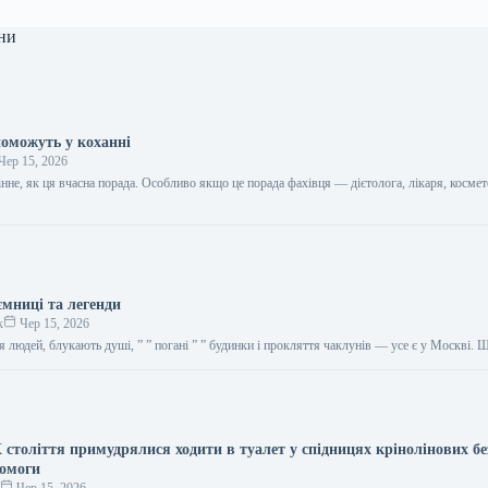
ни
поможуть у коханні
Чер 15, 2026
цінне, як ця вчасна порада. Особливо якщо це порада фахівця — дієтолога, лікаря, космет
…
ємниці та легенди
к
Чер 15, 2026
я людей, блукають душі, ” ” погані ” ” будинки і прокляття чаклунів — усе є у Москві.
 століття примудрялися ходити в туалет у спідницях крінолінових бе
помоги