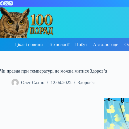
Перейти
до
вмісту
Цікаві новини
Технології
Побут
Авто-поради
О
Чи правда при температурі не можна митися Здоров’я
Олег Сахно
12.04.2025
Здоров'я