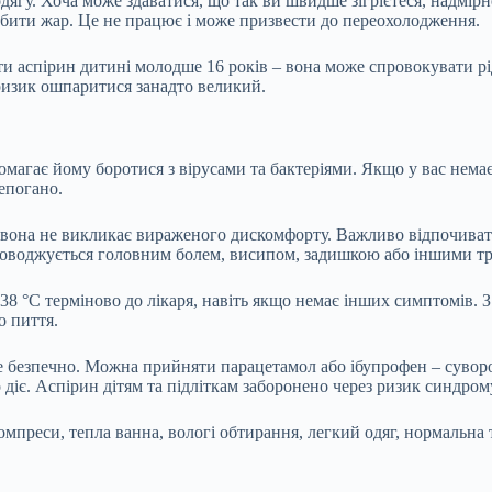
одягу. Хоча може здаватися, що так ви швидше зігрієтеся, надмір
збити жар. Це не працює і може призвести до переохолодження.
ти аспірин дитині молодше 16 років – вона може спровокувати рі
ризик ошпаритися занадто великий.
опомагає йому
боротися
з вірусами та бактеріями. Якщо у вас нем
епогано.
 вона не викликає вираженого дискомфорту. Важливо
відпочива
упроводжується головним болем, висипом, задишкою або іншими 
 38 °C терміново до лікаря, навіть якщо немає інших симптомів. З
о пиття.
це безпечно. Можна
прийняти
парацетамол або ібупрофен – сувор
діє. Аспірин дітям та підліткам заборонено через ризик синдром
компреси, тепла ванна, вологі обтирання, легкий одяг, нормальна