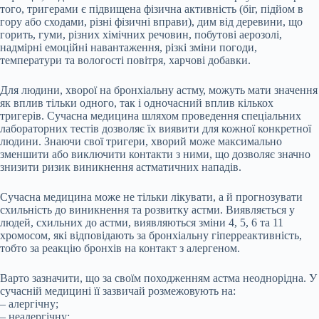
того, тригерами є підвищена фізична активність (біг, підйом в
гору або сходами, різні фізичні вправи), дим від деревини, що
горить, гуми, різних хімічних речовин, побутові аерозолі,
надмірні емоційні навантаження, різкі зміни погоди,
температури та вологості повітря, харчові добавки.
Для людини, хворої на бронхіальну астму, можуть мати значення
як вплив тільки одного, так і одночасний вплив кількох
тригерів. Сучасна медицина шляхом проведення спеціальних
лабораторних тестів дозволяє їх виявити для кожної конкретної
людини. Знаючи свої тригери, хворий може максимально
зменшити або виключити контакти з ними, що дозволяє значно
знизити ризик виникнення астматичних нападів.
Сучасна медицина може не тільки лікувати, а й прогнозувати
схильність до виникнення та розвитку астми. Виявляється у
людей, схильних до астми, виявляються зміни 4, 5, 6 та 11
хромосом, які відповідають за бронхіальну гіперреактивність,
тобто за реакцію бронхів на контакт з алергеном.
Варто зазначити, що за своїм походженням астма неоднорідна. У
сучасній медицині її зазвичай розмежовують на:
– алергічну;
– неалергічну;