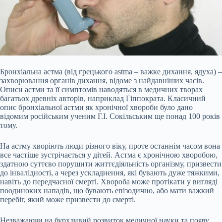
Бронхіальна астма (від грецького astma – важке дихання, ядуха) –
захворювання органів дихання, відоме з найдавніших часів.
Описи астми та її симптомів наводяться в медичних творах
багатьох древніх авторів, наприклад Гіппократа. Класичний
опис бронхіальної астми як хронічної хвороби було дано
відомим російським ученим Г.І. Сокільським ще понад 100 років
тому.
На астму хворіють люди різного віку, проте останнім часом вона
все частіше зустрічається у дітей. Астма є хронічною хворобою,
здатною
суттєво порушити життєдіяльність організму, призвести
до інвалідності, а через ускладнення, які бувають дуже тяжкими,
навіть до передчасної смерті. Хвороба може протікати у вигляді
поодиноких нападів, що бувають епізодично, або мати важкий
перебіг, який може призвести до смерті.
Незважаючи на бурхливий розвиток медичної науки та появу