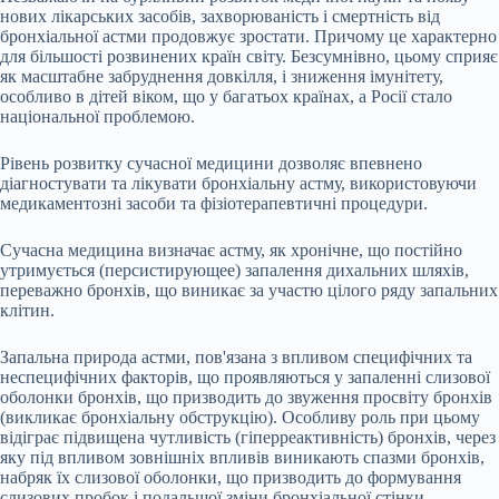
нових лікарських засобів, захворюваність і смертність від
бронхіальної астми продовжує зростати. Причому це характерно
для більшості розвинених країн світу. Безсумнівно, цьому сприяє
як масштабне забруднення довкілля, і зниження імунітету,
особливо в дітей віком, що у багатьох країнах, а Росії стало
національної проблемою.
Рівень розвитку сучасної медицини дозволяє впевнено
діагностувати та лікувати бронхіальну астму, використовуючи
медикаментозні засоби та фізіотерапевтичні процедури.
Сучасна медицина визначає астму, як хронічне, що постійно
утримується (персистирующее) запалення дихальних шляхів,
переважно бронхів, що виникає за участю цілого ряду запальних
клітин.
Запальна природа астми, пов'язана з впливом специфічних та
неспецифічних факторів, що проявляються у запаленні слизової
оболонки бронхів, що призводить до звуження просвіту бронхів
(викликає бронхіальну обструкцію). Особливу роль при цьому
відіграє підвищена чутливість (гіперреактивність) бронхів, через
яку під впливом зовнішніх впливів виникають спазми бронхів,
набряк їх слизової оболонки, що призводить до формування
слизових пробок і подальшої зміни бронхіальної стінки.