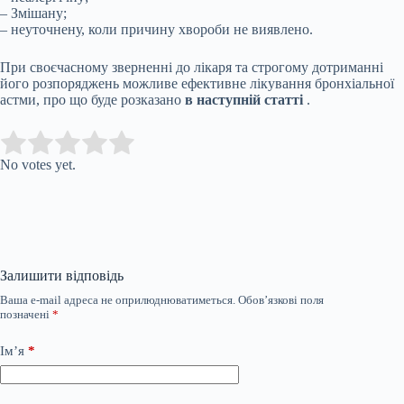
– Змішану;
– неуточнену, коли причину хвороби не виявлено.
При своєчасному зверненні до лікаря та строгому дотриманні
його розпоряджень можливе ефективне лікування бронхіальної
астми, про що буде розказано
в наступній статті
.
Submit Rating
Rate this item:
No votes yet.
Залишити відповідь
Ваша e-mail адреса не оприлюднюватиметься.
Обов’язкові поля
позначені
*
Ім’я
*