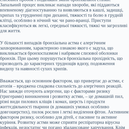
Запальний процес викликає напади хвороби, які піддаються
впевненому діагностуванню та виявляються в кашлі, задишці,
хрипах та утрудненні при диханні, тяжкості та болю в грудній
клітці, особливо в нічний час чи рано-вранці. Приступи
класифікуються як легкі, середньої тяжкості, тяжкі чи загрозливі
для життя.
У більшості випадків бронхіальна астма є алергічним
захворюванням, характерною ознакою якого є задуха, що
викликається бронхоспазмом і набряком слизової оболонки
бронхів. При цьому порушується бронхіальна прохідність, що
призводить до характерних труднощів вдиху, подовження
видиху та наявності сухих хрипів.
Вважається, що основним фактором, що привертає до астми, є
атопія – вроджена спадкова схильність до алергічних реакцій.
Нас завжди оточують алергени, що є факторами ризику
(тригерами) виникнення і розвитку астми, – це домашній пил,
різні види пилових кліщів і комах, шерсть і продукти
життєдіяльності тварини (в домашніх умовах особливо
довгошерстих), пилок рослин і леткі виділення фітон. Активним
фактором ризику, особливо для дітей, є пасивне та активне
куріння. Розвитку астми може сприяти респіраторна вірусна
інфекція, недостатнє чи погано збалансоване харчування. Крім