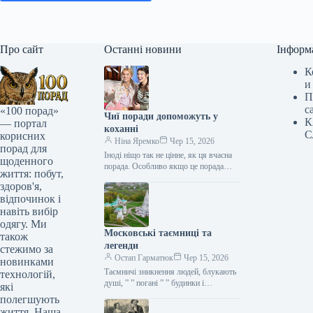
Про сайт
Останні новини
Інформ
К
и
П
с
«100 порад»
Чиї поради допоможуть у
К
— портал
коханні
С
корисних
Ніна Яремко
Чер 15, 2026
порад для
Іноді ніщо так не цінне, як ця вчасна
щоденного
порада. Особливо якщо це порада
життя: побут,
фахівця — дієтолога, лікаря,
здоров'я,
косметолога, тренера, стиліста…
відпочинок і
навіть вибір
одягу. Ми
Московські таємниці та
також
легенди
стежимо за
Остап Гарматюк
Чер 15, 2026
новинками
Таємничі зникнення людей, блукають
технологій,
душі, ” ” погані ” ” будинки і
які
прокляття чаклунів — усе є у Москві.
полегшують
Щоб…
життя. Наша