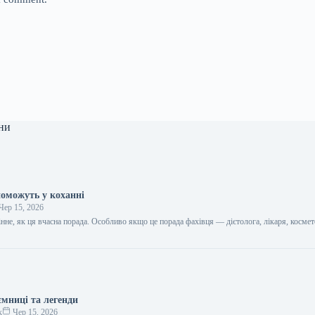
ни
поможуть у коханні
Чер 15, 2026
цінне, як ця вчасна порада. Особливо якщо це порада фахівця — дієтолога, лікаря, космет
…
ємниці та легенди
к
Чер 15, 2026