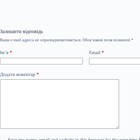
Залишити відповідь
Ваша e-mail адреса не оприлюднюватиметься.
Обов’язкові поля позначені
*
Ім’я
*
Email
*
Додати коментар
*
Save my name, email and website in this browser for the next time