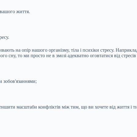
 вашого життя.
ресу.
ють на опір нашого організму, тіла і психіки стресу. Наприклад,
го сну, то ми просто не в змозі адекватно оговтатися від стресів
и зобов'язаннями;
еншити масштаби конфліктів між тим, що ви хочете від життя і т