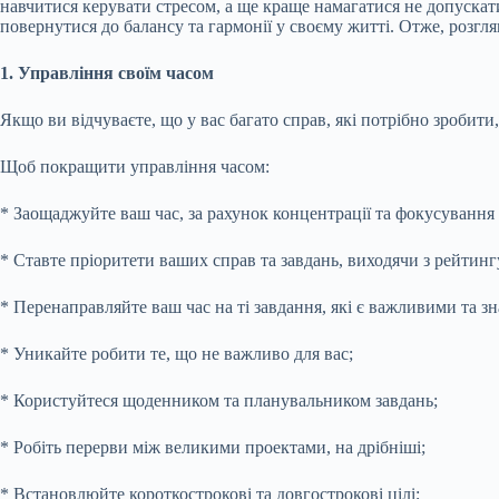
навчитися керувати стресом, а ще краще намагатися не
допускати
повернутися до балансу та гармонії у своєму житті. Отже, розгл
1. Управління своїм часом
Якщо ви відчуваєте, що у вас багато справ, які потрібно зробити,
Щоб покращити управління часом:
* Заощаджуйте ваш час, за рахунок концентрації та фокусування
* Ставте пріоритети ваших справ та завдань, виходячи з рейтингу
* Перенаправляйте ваш час на ті завдання, які є важливими та з
* Уникайте робити те, що не важливо для вас;
* Користуйтеся щоденником та планувальником завдань;
* Робіть перерви між великими проектами, на дрібніші;
* Встановлюйте короткострокові та довгострокові цілі;