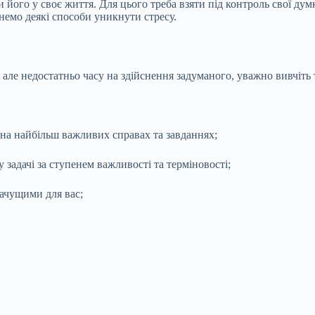
 його у своє життя. Для цього треба взяти під контроль свої думки
янемо деякі способи уникнути стресу.
 але недостатньо часу на здійснення задуманого, уважно вивчіть т
 на найбільш важливих справах та завданнях;
 задачі за ступенем важливості та терміновості;
начущими для вас;