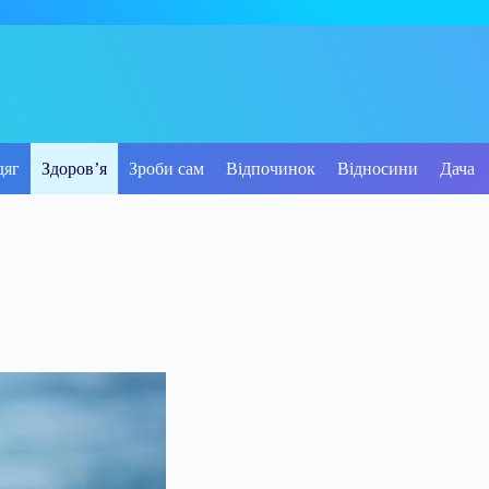
дяг
Здоров’я
Зроби сам
Відпочинок
Відносини
Дача