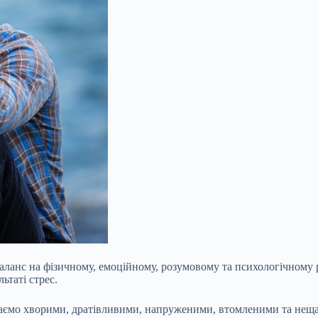
аланс на фізичному, емоційному, розумовому та психологічному р
ьтаті стрес.
стаємо хворими, дратівливими, напруженими, втомленими та нещ