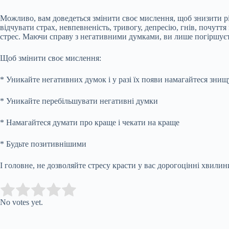
Можливо, вам доведеться змінити своє мислення, щоб знизити рі
відчувати страх, невпевненість, тривогу, депресію, гнів, почутт
стрес. Маючи справу з негативними думками, ви лише погіршуєт
Щоб змінити своє мислення:
* Уникайте негативних думок і у разі їх появи намагайтеся знищу
* Уникайте перебільшувати негативні думки
* Намагайтеся думати про краще і чекати на краще
* Будьте позитивнішими
І головне, не дозволяйте стресу красти у вас дорогоцінні хвилин
Submit Rating
Rate this item:
No votes yet.