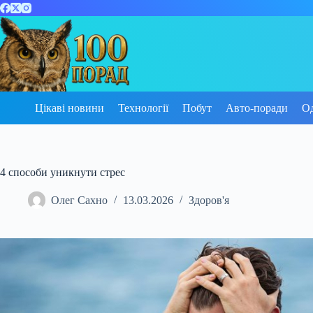
Перейти
до
вмісту
Цікаві новини
Технології
Побут
Авто-поради
О
4 способи уникнути стрес
Олег Сахно
13.03.2026
Здоров'я