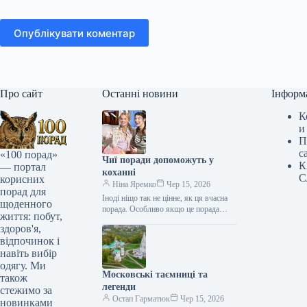
Опублікувати коментар
Про сайт
Останні новини
Інформ
К
и
П
с
«100 порад»
Чиї поради допоможуть у
К
— портал
коханні
С
корисних
Ніна Яремко
Чер 15, 2026
порад для
Іноді ніщо так не цінне, як ця вчасна
щоденного
порада. Особливо якщо це порада
життя: побут,
фахівця — дієтолога, лікаря,
здоров'я,
косметолога, тренера, стиліста…
відпочинок і
навіть вибір
одягу. Ми
Московські таємниці та
також
легенди
стежимо за
Остап Гарматюк
Чер 15, 2026
новинками