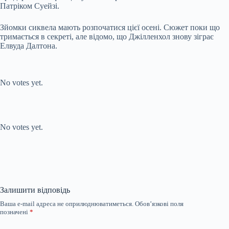
Патріком Суейзі.
Зйомки сиквела мають розпочатися цієї осені. Сюжет поки що
тримається в секреті, але відомо, що Джілленхол знову зіграє
Елвуда Далтона.
Submit Rating
Rate this item:
No votes yet.
Submit Rating
Rate this item:
No votes yet.
Залишити відповідь
Ваша e-mail адреса не оприлюднюватиметься.
Обов’язкові поля
позначені
*