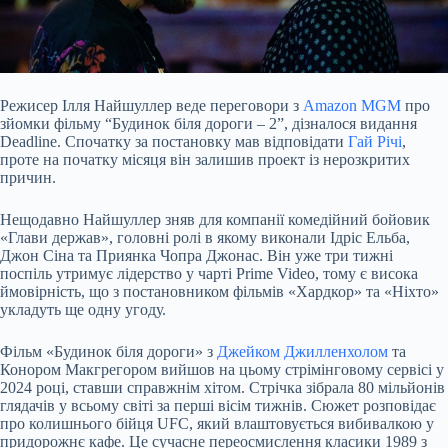
Режисер Ілля Найшуллер веде переговори з
Amazon MGM
про
зйомки фільму “Будинок біля дороги – 2”,
дізналося
видання
Deadline. Спочатку за постановку мав відповідати
Гай Річі
,
проте на початку місяця він залишив проект із нерозкритих
причин.
Нещодавно Найшуллер зняв для компанії комедійний бойовик
«Глави держав», головні ролі в якому виконали Ідріс Ельба,
Джон Сіна та Приянка Чопра Джонас. Він уже три тижні
поспіль утримує лідерство у чарті Prime Video, тому є висока
ймовірність, що з постановником фільмів «Хардкор» та «Ніхто»
укладуть ще одну угоду.
Фільм «Будинок біля дороги» з
Джейком Джилленхолом
та
Конором Макгрегором вийшов на цьому стрімінговому сервісі у
2024 році, ставши справжнім хітом. Стрічка зібрала 80 мільйонів
глядачів у всьому світі за перші вісім тижнів. Сюжет розповідає
про колишнього бійця UFC, який влаштовується вибивалкою у
придорожнє кафе. Це сучасне переосмислення класики 1989 з