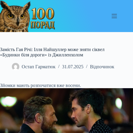
Перейти
до
вмісту
Замість Гая Річі: Ілля Найшуллер може зняти сіквел
«Будинки біля дороги» із Джилленхолом
Остап Гарматюк
31.07.2025
Відпочинок
Зйомки мають розпочатися вже восени.