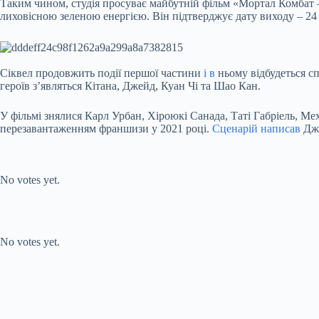
Таким чином, студія просуває майбутній фільм «Мортал Комбат 
лиховісною зеленою енергією. Він підтверджує дату виходу – 24
Сіквел продовжить події першої частини
і в
ньому відбудеться с
героїв з’являться Кітана, Джейд, Куан Чі та Шао Кан.
У фільмі знялися Карл Урбан, Хіроюкі Санада, Таті Габріель, 
перезавантаженням франшизи у 2021 році.
Сценарій написав
Дже
Submit Rating
Rate this item:
No votes yet.
Submit Rating
Rate this item:
No votes yet.