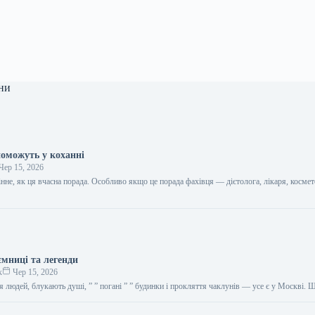
ни
поможуть у коханні
Чер 15, 2026
цінне, як ця вчасна порада. Особливо якщо це порада фахівця — дієтолога, лікаря, космет
…
ємниці та легенди
к
Чер 15, 2026
я людей, блукають душі, ” ” погані ” ” будинки і прокляття чаклунів — усе є у Москві.