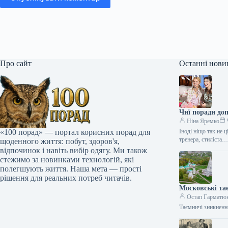
Про сайт
Останні нови
Чиї поради до
Ніна Яремко
«100 порад» — портал корисних порад для
Іноді ніщо так не 
тренера, стиліста
щоденного життя: побут, здоров'я,
відпочинок і навіть вибір одягу. Ми також
стежимо за новинками технологій, які
полегшують життя. Наша мета — прості
рішення для реальних потреб читачів.
Московські та
Остап Гарматю
Таємничі зникненн