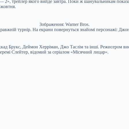
— 2», трейлер якого вийде завтра. Поки ж шанувальникам показа
 жовтня.
Зображення: Warner Bros.
правжній турнір. На екрани повернуться знайомі персонажі: Джо
Мехкад Брукс, Деймон Херріман, Джо Таслім та інші. Режисером 
ремі Слейтер, відомий за серіалом «Місячний лицар».