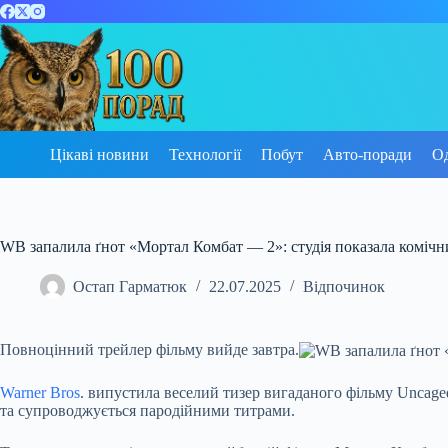
Перейти
до
вмісту
Цікаві новини
Технології
Побут
Авто-поради
О
WB запалила ґнот «Мортал Комбат — 2»: студія показала комічн
Остап Гарматюк
22.07.2025
Відпочинок
Повноцінний трейлер фільму вийде завтра.
Warner Bros
. випустила веселий тизер вигаданого фільму Uncage
та супроводжується пародійними титрами.