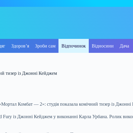
дяг
Здоров’я
Зроби сам
Відпочинок
Відносини
Дача
ий тизер із Джонні Кейджем
d Fury із Джонні Кейджем у виконанні Карла Урбана. Ролик вико