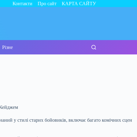
Контакти
Про сайт
КАРТА САЙТУ
Різне
наний у стилі старих бойовиків, включає багато комічних сцен