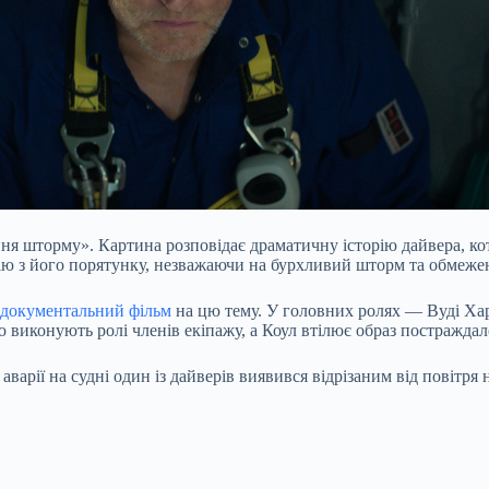
ння шторму». Картина розповідає драматичну історію дайвера, ко
ію з його порятунку, незважаючи на бурхливий шторм та обмеже
документальний фільм
на цю тему. У головних ролях — Вуді Хар
ю виконують ролі членів екіпажу, а Коул втілює образ постраждал
варії на судні один із дайверів виявився відрізаним від повітря 