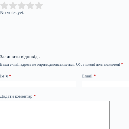
Submit Rating
Rate this item:
No votes yet.
Залишити відповідь
Ваша e-mail адреса не оприлюднюватиметься.
Обов’язкові поля позначені
*
Ім’я
*
Email
*
Додати коментар
*