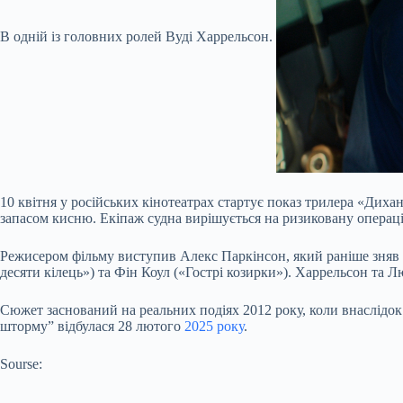
В одній із головних ролей Вуді Харрельсон.
10 квітня у російських кінотеатрах стартує показ трилера «Диха
запасом кисню. Екіпаж судна вирішується на ризиковану операц
Режисером фільму виступив Алекс Паркінсон, який раніше зняв
десяти кілець») та Фін Коул («Гострі козирки»). Харрельсон та Л
Сюжет заснований на реальних подіях 2012 року, коли внаслідок а
шторму” відбулася 28 лютого
2025 року
.
Sourse: