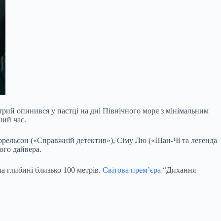
трий опинився у пастці на дні Північного моря з мінімальним
ний час.
рельсон («Справжній детектив»), Сіму Лю («Шан-Чі та легенда
ого дайвера.
на глибині близько 100 метрів.
Світова прем’єра
“Дихання