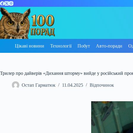
Перейти
до
вмісту
Цікаві новини
Технології
Побут
Авто-поради
О
Трилер про дайверів «Дихання шторму» вийде у російський прок
Остап Гарматюк
11.04.2025
Відпочинок