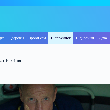
дяг
Здоров’я
Зроби сам
Відпочинок
Відносини
Дача
ат 10 квітня