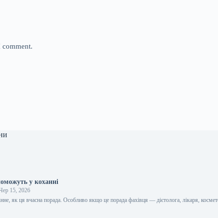
 I comment.
ни
поможуть у коханні
Чер 15, 2026
цінне, як ця вчасна порада. Особливо якщо це порада фахівця — дієтолога, лікаря, космет
…