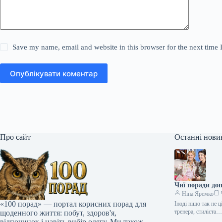
Save my name, email and website in this browser for the next time
Опублікувати коментар
Про сайт
Останні нови
Чиї поради до
Ніна Яремко
«100 порад» — портал корисних порад для
Іноді ніщо так не 
тренера, стиліста
щоденного життя: побут, здоров'я,
відпочинок і навіть вибір одягу. Ми також