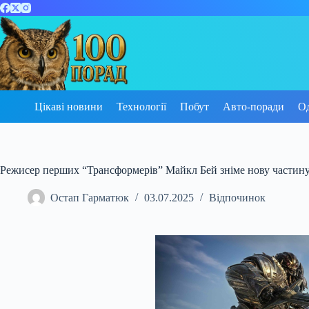
Перейти
до
вмісту
Цікаві новини
Технології
Побут
Авто-поради
О
Режисер перших “Трансформерів” Майкл Бей зніме нову частин
Остап Гарматюк
03.07.2025
Відпочинок