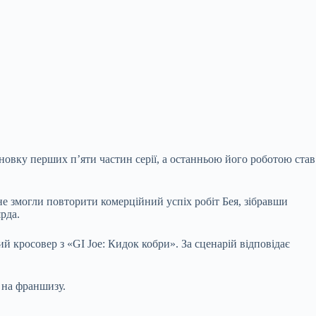
новку перших п’яти частин серії, а останньою його роботою став
 не змогли повторити комерційний успіх робіт Бея, зібравши
рда.
й кросовер з «GI Joe: Кидок кобри». За сценарій відповідає
 на франшизу.