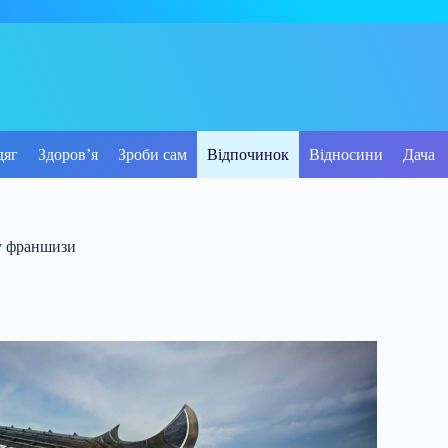
дяг
Здоров’я
Зроби сам
Відпочинок
Відносини
Дача
у франшизи