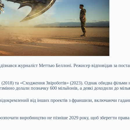
,
дізнався
журналіст Меттью Беллоні. Режисер відповідав за поста
і» (2018) та «Сходження Звіроботів» (2023). Однак обидва фільми
змінно долали позначку 600 мільйонів, а деякі доходили до мілья
 відокремлений від інших проектів з франшизи, включаючи гадани
розпочати виробництво не пізніше 2029 року, щоб зберегти права