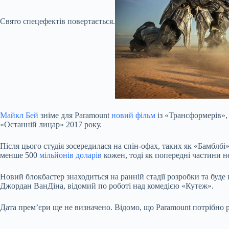
Свято спецефектів повертається.
Майкл Бей
зніме для Paramount
новий фільм
із «Трансформерів»
«Останній лицар» 2017 року.
Після цього студія зосередилася на спін-офах, таких як «Бамблб
менше 500
мільйонів доларів
кожен, тоді як попередні частини не
Новий блокбастер знаходиться на ранній стадії розробки та буде
Джордан ВанДіна, відомий по роботі над комедією «Кутеж».
Дата прем’єри ще не визначено. Відомо, що Paramount потрібно 
Submit Rating