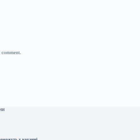
 I comment.
ни
поможуть у коханні