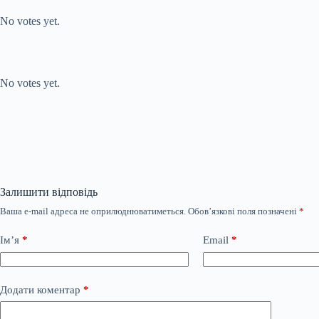
Rate this item:
No votes yet.
Submit Rating
Rate this item:
No votes yet.
Залишити відповідь
Ваша e-mail адреса не оприлюднюватиметься.
Обов’язкові поля позначені
*
Ім’я
*
Email
*
Додати коментар
*