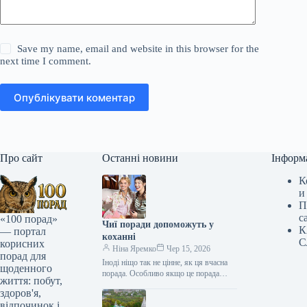
Save my name, email and website in this browser for the
next time I comment.
Опублікувати коментар
Про сайт
Останні новини
Інформ
К
и
П
с
«100 порад»
Чиї поради допоможуть у
К
— портал
коханні
С
корисних
Ніна Яремко
Чер 15, 2026
порад для
Іноді ніщо так не цінне, як ця вчасна
щоденного
порада. Особливо якщо це порада
життя: побут,
фахівця — дієтолога, лікаря,
здоров'я,
косметолога, тренера, стиліста…
відпочинок і