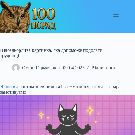
Перейти
до
вмісту
Підбадьорлива картинка, яка допоможе подолати
труднощі
Остап Гарматюк
09.04.2025
Відпочинок
Якщо ви
раптом зневірилися і засмутилися, то ми вас зараз
замотивуємо.