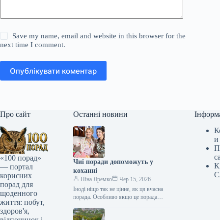
Save my name, email and website in this browser for the
next time I comment.
Опублікувати коментар
Про сайт
Останні новини
Інформ
К
и
П
с
«100 порад»
Чиї поради допоможуть у
К
— портал
коханні
С
корисних
Ніна Яремко
Чер 15, 2026
порад для
Іноді ніщо так не цінне, як ця вчасна
щоденного
порада. Особливо якщо це порада
життя: побут,
фахівця — дієтолога, лікаря,
здоров'я,
косметолога, тренера, стиліста…
відпочинок і