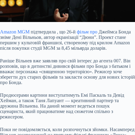
Amazon MGM
підтвердила
, що 26-й
фільм про
Джеймса Бонда
зніме Дені Вільньов, автор екранізації “Дюни”. Проект стане
першим у культовій франшизі, створеному під крилом Amazon
після покупки студії MGM за 8,45 мільярда доларів.
Раніше Вільнев вже заявляв про свій інтерес до агента 007. Він
розповів, що в дитинстві дивився фільми про Бонда з батьком і
вважає персонажа «священною територією». Режисер хоче
зберегти дух старих фільмів та закласти основу для нових історій
про Бонда.
Продюсерами картини виступатимуть Емі Паскаль та Девід
Хейман, а також Таня Лапуант — креативний партнер та
дружина Вільнева. На даний момент ведеться пошук
сценариста, який працюватиме над сюжетом спільно з
режисером.
Поки не повідомляється, коли розпочнуться зйомки. Насамперед
Вільнев зосереджений на третьому фільмі франшизи «Дюна»,