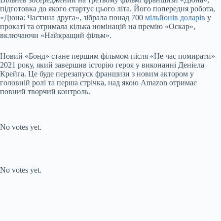
підготовка до якого стартує цього літа. Його попередня робота,
«Дюна: Частина друга», зібрала понад 700
мільйонів доларів
у
прокаті та отримала кілька номінацій на премію «Оскар»,
включаючи «Найкращий фільм».
Новий «Бонд» стане першим фільмом після «Не час помирати»
2021 року, який завершив історію героя у виконанні Деніела
Крейга. Це буде перезапуск франшизи з новим актором у
головній ролі та перша стрічка, над якою Amazon отримає
повний творчий контроль.
Submit Rating
Rate this item:
No votes yet.
Submit Rating
Rate this item:
No votes yet.