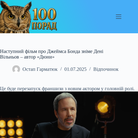
Перейти
до
вмісту
Наступний фільм про Джеймса Бонда зніме Дені
Вільньов – автор «Дюни»
Остап Гарматюк
01.07.2025
Відпочинок
Це буде перезапуск франшизи з новим актором у головній ролі.