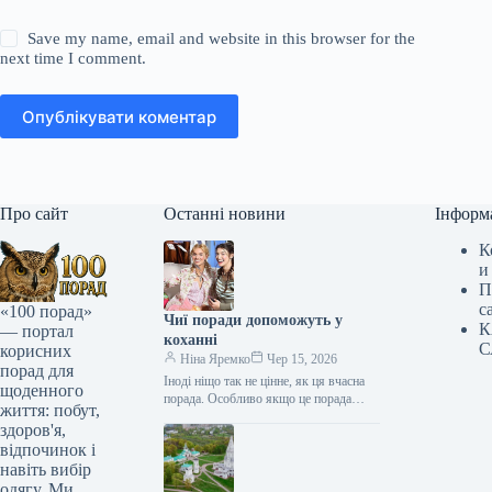
Save my name, email and website in this browser for the
next time I comment.
Опублікувати коментар
Про сайт
Останні новини
Інформ
К
и
П
с
«100 порад»
Чиї поради допоможуть у
К
— портал
коханні
С
корисних
Ніна Яремко
Чер 15, 2026
порад для
Іноді ніщо так не цінне, як ця вчасна
щоденного
порада. Особливо якщо це порада
життя: побут,
фахівця — дієтолога, лікаря,
здоров'я,
косметолога, тренера, стиліста…
відпочинок і
навіть вибір
одягу. Ми