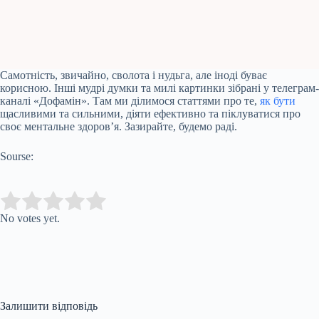
Самотність, звичайно, сволота і нудьга, але іноді буває
корисною. Інші мудрі думки та милі картинки зібрані у телеграм-
каналі «Дофамін». Там ми ділимося статтями про те,
як бути
щасливими та сильними, діяти ефективно та піклуватися про
своє ментальне здоров’я. Зазирайте, будемо раді.
Sourse:
Submit Rating
Rate this item:
No votes yet.
Залишити відповідь