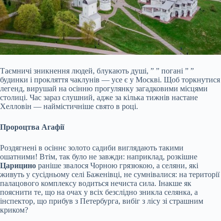
Таємничі зникнення людей, блукають душі, ” ” погані ” ”
будинки і прокляття чаклунів — усе є у Москві. Щоб торкнутися
легенд, вирушай на осінню прогулянку загадковими місцями
столиці. Час зараз слушний, адже за кілька тижнів настане
Хелловін — наймістичніше свято в році.
Пророцтва Агафії
Роздягнені в осіннє золото садиби виглядають такими
ошатними! Втім, так було не завжди: наприклад, розкішне
Царицино
раніше звалося Чорною грязюкою, а селяни, які
живуть у сусідньому селі Баженівці, не
сумнівалися: на території
палацового комплексу водиться нечиста сила. Інакше як
пояснити те, що на очах у всіх безслідно зникла селянка, а
інспектор, що прибув з Петербурга, вибіг з лісу зі страшним
криком?