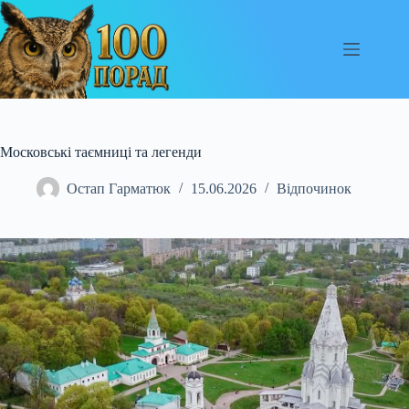
Перейти
до
вмісту
Московські таємниці та легенди
Остап Гарматюк
15.06.2026
Відпочинок