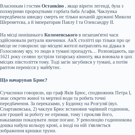
Власникам і гостям
Останкіно
, якщо вірити легенді, була з
похмурими пророцтвами горбата баба Агафія. Чаклунка
передбачила швидку смерть не тільки коханій дружині Миколи
Шереметєва, а й імператорам Павлу I та Олександру II.
На місці нинішнього
Коломенського
в незапам'ятні часи
здійснювали ритуали язичники. АвХ столітті що тільки про це
місце не говорили: що місцеві жителі натраплять на дідька в
Голосовому яру, то люди в тумані пропадуть… Розповідають, що
1621 року селяни зустріли татарську кінноту, яка воювала в цих
місцях півстоліття тому. Тоді загін загубився у тумані, а потім
раптом перенісся у майбутнє.
Що начарував Брюс?
Сучасники говорили, що граф Яків Брюс, сподвижник Петра I,
знає секрети живої та мертвої води та робить точні
передбачення. За переказами, у Будинку на Розгуляї (вул.
Спартаковська, 2) чаклун Брюс встановив чарівний годинник,
але грошей за роботу не отримав, тому і прокляв його,
наказавши показувати лише погане. У революцію годинникова
дошка набула кольору крові, а іноді на ній з'являється
зображення кришки труни.