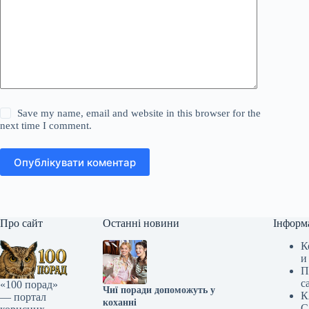
Save my name, email and website in this browser for the
next time I comment.
Опублікувати коментар
Про сайт
Останні новини
Інформ
К
и
П
с
«100 порад»
Чиї поради допоможуть у
К
— портал
коханні
С