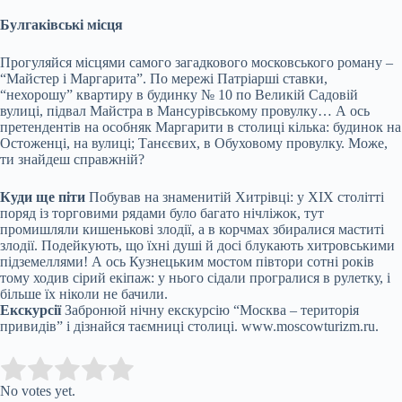
Булгаківські місця
Прогуляйся місцями самого загадкового московського роману –
“Майстер і Маргарита”. По мережі Патріарші ставки,
“нехорошу” квартиру в будинку № 10 по Великій Садовій
вулиці, підвал Майстра в Мансурівському провулку… А ось
претендентів на особняк Маргарити в столиці кілька: будинок на
Остоженці, на вулиці; Танєєвих, в Обуховому провулку. Може,
ти знайдеш справжній?
Куди ще піти
Побував на знаменитій Хитрівці: у XIX столітті
поряд із торговими рядами було багато нічліжок, тут
промишляли кишенькові злодії, а в корчмах збиралися маститі
злодії. Подейкують, що їхні душі й досі блукають хитровськими
підземеллями! А ось Кузнецьким мостом півтори сотні років
тому ходив сірий екіпаж: у нього сідали програлися в рулетку, і
більше їх ніколи не бачили.
Екскурсії
Забронюй нічну екскурсію “Москва – територія
привидів” і дізнайся таємниці столиці. www.moscowturizm.ru.
Submit Rating
Rate this item:
No votes yet.