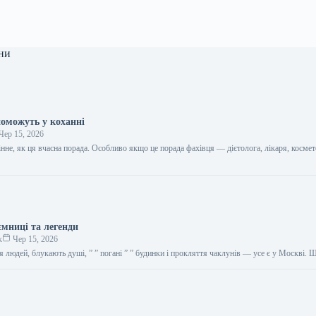
ни
поможуть у коханні
Чер 15, 2026
цінне, як ця вчасна порада. Особливо якщо це порада фахівця — дієтолога, лікаря, космет
…
ємниці та легенди
к
Чер 15, 2026
я людей, блукають душі, ” ” погані ” ” будинки і прокляття чаклунів — усе є у Москві.