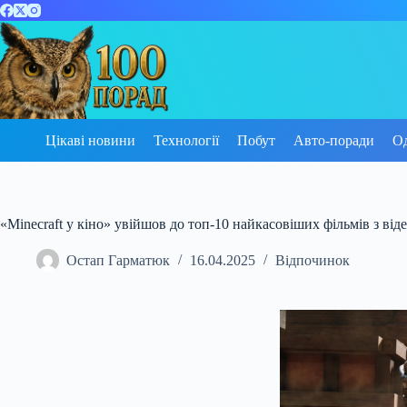
Перейти
до
вмісту
Цікаві новини
Технології
Побут
Авто-поради
О
«Minecraft у кіно» увійшов до топ-10 найкасовіших фільмів з ві
Остап Гарматюк
16.04.2025
Відпочинок