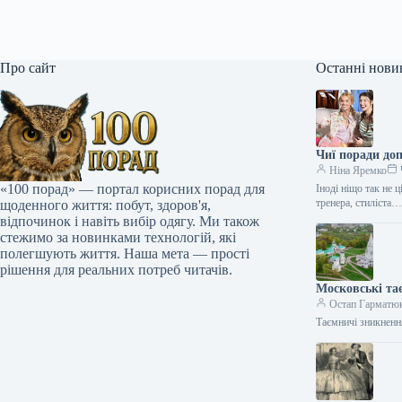
Про сайт
Останні нови
Чиї поради до
Ніна Яремко
«100 порад» — портал корисних порад для
Іноді ніщо так не 
тренера, стиліста
щоденного життя: побут, здоров'я,
відпочинок і навіть вибір одягу. Ми також
стежимо за новинками технологій, які
полегшують життя. Наша мета — прості
рішення для реальних потреб читачів.
Московські та
Остап Гарматю
Таємничі зникненн