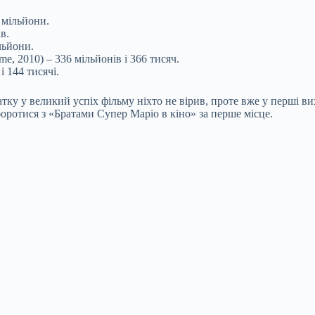
 мільйони.
в.
льйони.
ime, 2010) – 336 мільйонів і 366 тисяч.
і 144 тисячі.
тку у великий успіх фільму ніхто не вірив, проте вже у перші ви
боротися з «Братами Супер Маріо в кіно» за перше місце.