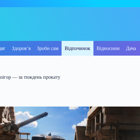
дяг
Здоров’я
Зроби сам
Відпочинок
Відносини
Дача
деоігор — за тиждень прокату