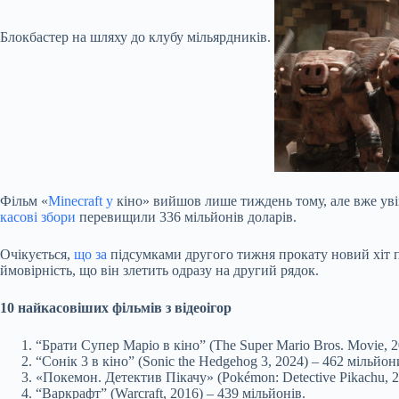
Блокбастер на шляху до клубу мільярдників.
Фільм «
Minecraft у
кіно» вийшов лише тиждень тому, але вже
ув
касові збори
перевищили
336 мільйонів доларів.
Очікується,
що за
підсумками другого тижня прокату новий хіт пер
ймовірність, що він злетить одразу на другий рядок.
10 найкасовіших фільмів з відеоігор
“Брати Супер Маріо в кіно” (The Super Mario Bros. Movie, 2
“Сонік 3 в кіно” (Sonic the Hedgehog 3, 2024) – 462 мільйон
«Покемон. Детектив Пікачу» (Pokémon: Detective Pikachu, 2
“Варкрафт” (Warcraft, 2016) – 439 мільйонів.