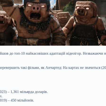
ійшов
до топ-10 найкасовіших адаптацій відеоігор. Незважаючи на
евершить такі фільми, як Анчартед: На картах не значиться (2022
023) – 1,361 мільярда доларів.
и.
019) – 450 мільйонів.