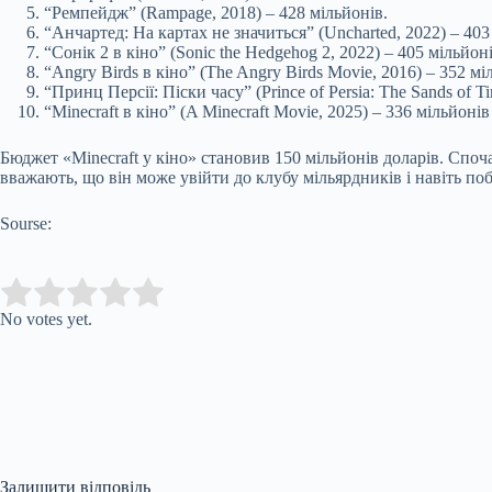
“Ремпейдж” (Rampage, 2018) – 428 мільйонів.
“Анчартед: На картах не значиться” (Uncharted, 2022) – 403
“Сонік 2 в кіно” (Sonic the Hedgehog 2, 2022) – 405 мільйоні
“Angry Birds в кіно” (The Angry Birds Movie, 2016) – 352 мі
“Принц Персії: Піски часу” (Prince of Persia: The Sands of T
“Minecraft в кіно” (A Minecraft Movie, 2025) – 336 мільйонів 
Бюджет «Minecraft у кіно» становив 150 мільйонів доларів. Споча
вважають, що він може увійти до клубу мільярдників і навіть по
Sourse:
Submit Rating
Rate this item:
No votes yet.
Залишити відповідь