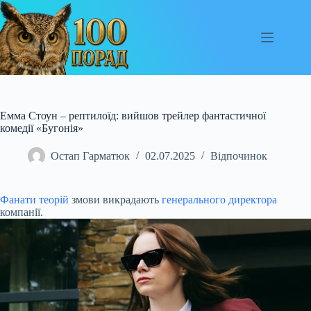
Перейти
до
вмісту
Емма Стоун – рептилоїд: вийшов трейлер фантастичної
комедії «Бугонія»
Остап Гарматюк
02.07.2025
Відпочинок
Фанати теорій
змови викрадають
генерального директора
компанії.