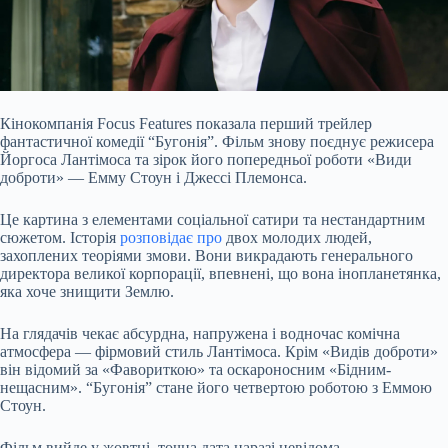
Кінокомпанія Focus Features показала перший трейлер
фантастичної комедії “Бугонія”. Фільм знову поєднує режисера
Йоргоса Лантімоса та зірок його попередньої роботи «Види
доброти» — Емму Стоун і Джессі Племонса.
Це картина з елементами соціальної сатири та нестандартним
сюжетом. Історія
розповідає про
двох молодих людей,
захоплених теоріями змови. Вони викрадають генерального
директора великої корпорації, впевнені, що вона інопланетянка,
яка хоче знищити Землю.
На глядачів чекає абсурдна, напружена і водночас комічна
атмосфера — фірмовий стиль Лантімоса. Крім «Видів доброти»
він відомий за «Фавориткою» та оскароносним «Бідним-
нещасним». “Бугонія” стане його четвертою роботою з Еммою
Стоун.
Фільм вийде у жовтні, точна дата наразі невідома.