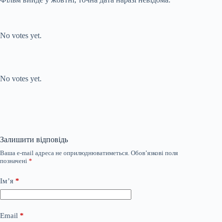
Submit Rating
Rate this item:
No votes yet.
Submit Rating
Rate this item:
No votes yet.
Залишити відповідь
Ваша e-mail адреса не оприлюднюватиметься.
Обов’язкові поля
позначені
*
Ім’я
*
Email
*