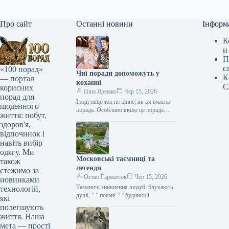
Про сайт
Останні новини
Інформ
К
и
П
с
«100 порад»
Чиї поради допоможуть у
К
— портал
коханні
С
корисних
Ніна Яремко
Чер 15, 2026
порад для
Іноді ніщо так не цінне, як ця вчасна
щоденного
порада. Особливо якщо це порада
життя: побут,
фахівця — дієтолога, лікаря,
здоров'я,
косметолога, тренера, стиліста…
відпочинок і
навіть вибір
одягу. Ми
Московські таємниці та
також
легенди
стежимо за
Остап Гарматюк
Чер 15, 2026
новинками
Таємничі зникнення людей, блукають
технологій,
душі, ” ” погані ” ” будинки і
які
прокляття чаклунів — усе є у Москві.
полегшують
Щоб…
життя. Наша
мета — прості