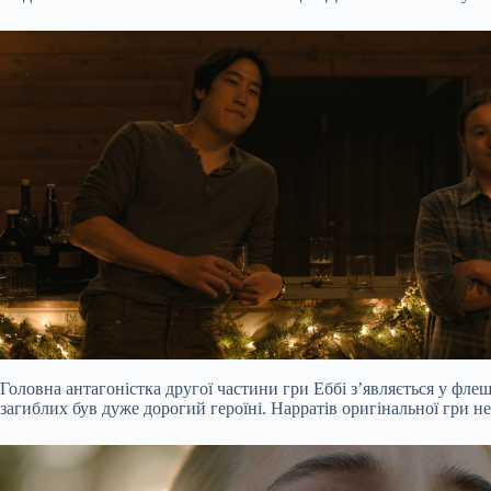
Головна антагоністка другої частини гри Еббі з’являється у фле
загиблих був дуже дорогий героїні. Нарратів оригінальної гри 