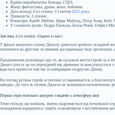
Країна виробництва: Канада, США.
Жанр: фантастика, драма, жахи, бойовик.
Дата виходу 2-го сезону: 13 квітня
2025 року
.
Тривалість: 2 сезони.
Режисери: Крейг Мейзін, Марк Майлод, Пітер Хоар, Кейт Х
У головних ролях: Педро Паскаль, Белла Ремзі, Гебрієл Міс
Зав’язка 2-го сезону «Одних із нас»
У фіналі минулого сезону Джоелу довелося зробити складний ви
зупинився на другому та знищив дослідницьку базу організації,
Продовження розповідає про те, як склалося життя героїв за п’я
Джоел списує це на перехідний вік дівчинки та консультується 
вдасться провести там час із найкращою подругою Діною.
На погляд рутина героїв остаточно устаканивается, а благопол
швидко. До того ж злочин Джоела не залишився непоміченим: роз
Перша серія повільно занурює глядачів у атмосферу шоу
Темп епізоду, що вийшов, значно відрізняється від початкової с
походження кордицепса і навіть познайомили з нестабільним ант