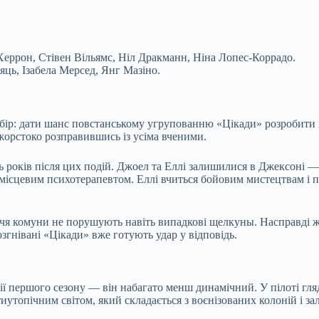
еррон, Стівен Вільямс, Ніл Дракманн, Ніна Лопес-Коррадо.
яць, Ізабела Мерсед, Янг Мазіно.
бір: дати шанс повстанському угрупованню «Цікади» розробити 
 жорстоко розправившись із усіма вченими.
ть років після цих подій. Джоел та Еллі залишилися в Джексоні —
з місцевим психотерапевтом. Еллі вчиться бойовим мистецтвам і 
уччя комуни не порушують навіть випадкові щелкуны. Насправді 
гнівані «Цікади» вже готують удар у відповідь.
ерії першого сезону — він набагато менш динамічний. У пілоті гл
иутопічним світом, який складається з воєнізованих колоній і з