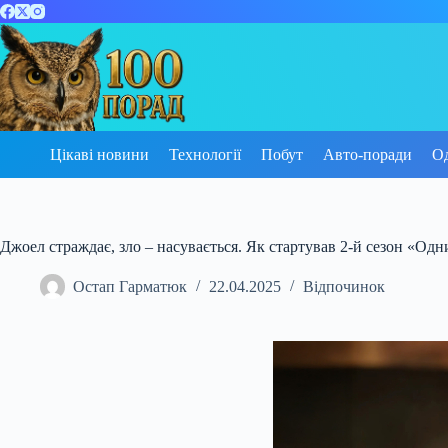
Перейти
до
вмісту
Цікаві новини
Технології
Побут
Авто-поради
О
Джоел страждає, зло – насувається. Як стартував 2-й сезон «Одни
Остап Гарматюк
22.04.2025
Відпочинок