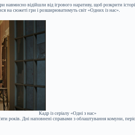
ри навмисно відійшли від ігрового наративу, щоб розкрити істор
ся на сюжеті гри і розширюватимуть світ «Одних із нас».
Кадр із серіалу «Одні з нас»
 п’яти років. Дні наповнені справами з облаштування комуни, п