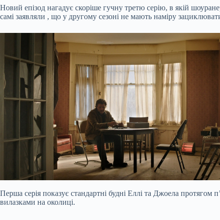
Новий епізод нагадує скоріше гучну третю серію, в якій шоуране
самі
заявляли
, що у другому сезоні не мають наміру зациклювати
Перша серія показує стандартні будні Еллі та Джоела протягом
вилазками на околиці.