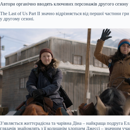
Автори органічно вводять ключових персонажів другого сезону
The Last of Us Part II значно відрізняється від першої частини г
у другому сезоні.
З’являється життєрадісна та чарівна Діна – найкраща подруга Ел
глядачів знайомлять з її колишнім хлопцем Джессі – значним уч