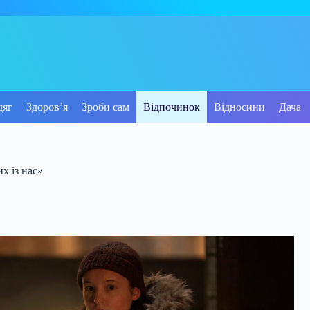
дяг
Здоров’я
Зроби сам
Відпочинок
Відносини
Дача
х із нас»