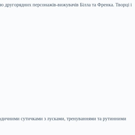
ію другорядних персонажів-вижувачів Білла та Френка. Творці і
еріодичними сутичками з лусками, тренуваннями та рутинними