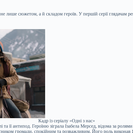
ри не лише сюжетом, а й складом героїв. У першій серії глядачам 
Кадр із серіалу «Одні з нас»
лі та її антипод. Героїню зіграла Ізабела Мерсед, відома за рол
асником громади, спокійним та розважливим. Його роль виконав Я