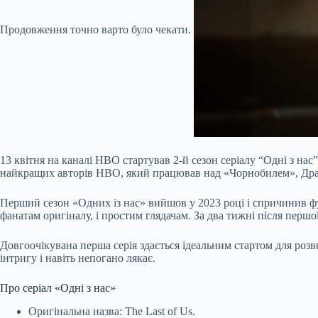
Продовження точно варто було чекати.
13 квітня на каналі HBO стартував 2-й сезон серіалу “Одні з на
найкращих авторів HBO, який працював над «Чорнобилем», Дракм
Перший сезон «Одних із нас» вийшов у 2023 році і спричинив ф
фанатам оригіналу, і простим глядачам. За два тижні після перш
Довгоочікувана перша серія здається ідеальним стартом для розв
інтригу і навіть непогано лякає.
Про серіал «Одні з нас»
Оригінальна назва: The Last of Us.