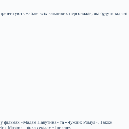
репрезентують майже всіх важливих персонажів, які будуть задіяні
ями у фільмах «Мадам Павутина» та «Чужий: Ромул». Також
нг Мазіно – зірка серіалу «Гризня».