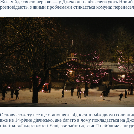
Життя йде своєю чергою — у Джексоні навіть святкують Новий рі
розповідають, з якими проблемами стикається комуна: перенасел
Основу сюжету все ще становлять відносини між двома головними
вже не 14-річне дівчисько, яке багато в чому покладається на Дж
підліткової жорстокості Еллі, звичайно ж, стає її найближча люд