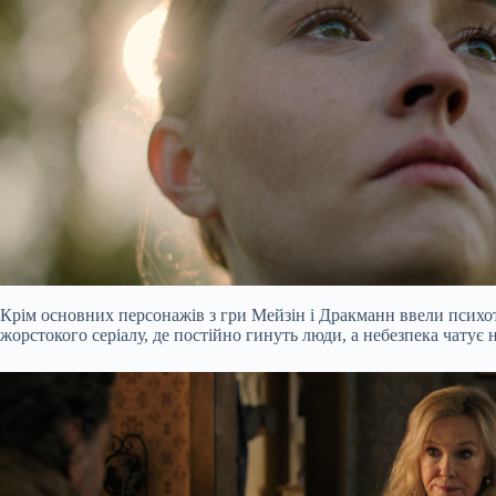
Крім основних персонажів з гри Мейзін і Дракманн ввели психот
жорстокого серіалу, де постійно гинуть люди, а небезпека чатує