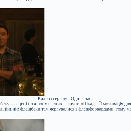
Кадр із серіалу «Одні з нас»
шбеку — сцені похорону вчених із групи «Цікад». Її мотивація д
нелінійний: флешбеки там чергувалися з флешфорвардами, тому м