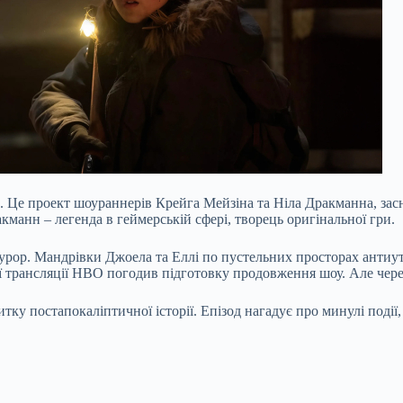
с”. Це проект шоураннерів Крейга Мейзіна та Ніла Дракманна, зас
анн – легенда в геймерській сфері, творець оригінальної гри.
урор. Мандрівки Джоела та Еллі по пустельних просторах антиут
ої трансляції HBO погодив підготовку продовження шоу. Але чере
итку постапокаліптичної історії. Епізод нагадує про минулі поді