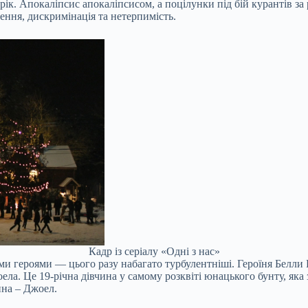
к. Апокаліпсис апокаліпсисом, а поцілунки під бій курантів за
ення, дискримінація та нетерпимість.
Кадр із серіалу «Одні з нас»
 героями — цього разу набагато турбулентніші. Героїня Белли Ре
оела. Це 19-річна дівчина у самому розквіті юнацького бунту, як
ина – Джоел.