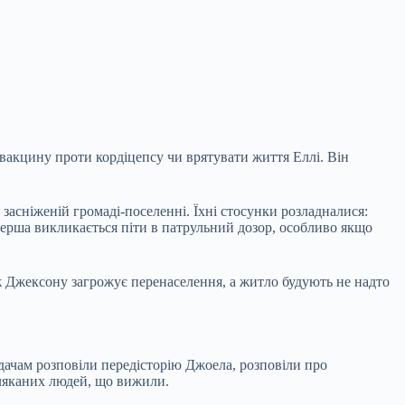
вакцину проти кордіцепсу чи врятувати життя Еллі. Він
 засніженій громаді-поселенні. Їхні стосунки розладналися:
перша викликається піти в патрульний дозор, особливо якщо
ж Джексону загрожує перенаселення, а житло будують не надто
ядачам розповіли передісторію Джоела, розповіли про
аляканих людей, що вижили.