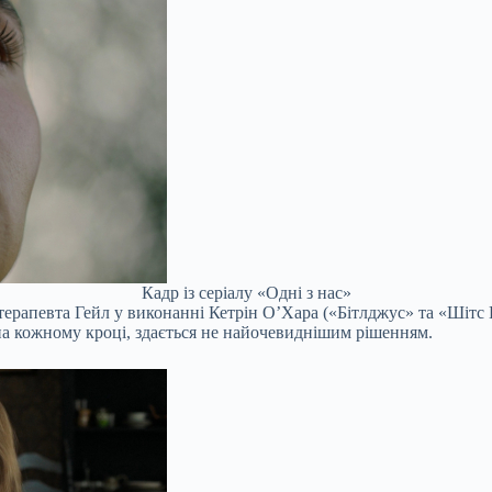
Кадр із серіалу «Одні з нас»
ерапевта Гейл у виконанні Кетрін О’Хара («Бітлджус» та «Шітс К
 на кожному кроці, здається не найочевиднішим рішенням.