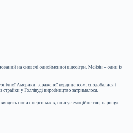
нований на сиквелі однойменної відеоігри. Мейзін – один із
опічної Америки, зараженої кордицепсом, сподобалися і
з страйки у Голлівуді виробництво затрималося.
ї, вводить нових персонажів, описує емоційне тло, нарощує