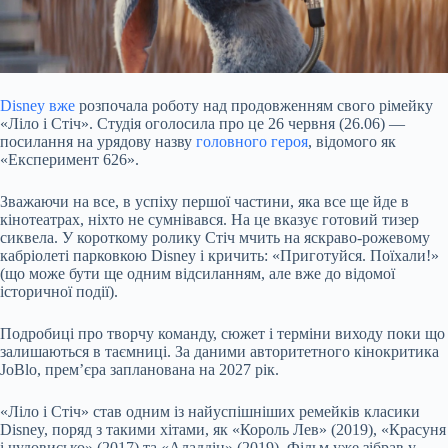
Disney вже
розпочала
роботу над продовженням свого рімейку
«Ліло і Стіч». Студія оголосила про це 26 червня (26.06) —
посилання на урядову назву
головного героя
, відомого як
«Експеримент 626».
Зважаючи на все, в успіху першої частини, яка все ще йде в
кінотеатрах, ніхто не сумнівався. На це вказує готовий тизер
сиквела. У короткому ролику Стіч мчить на яскраво-рожевому
кабріолеті парковкою Disney і кричить: «Приготуйся. Поїхали!»
(що може бути ще одним відсиланням, але вже до відомої
історичної події).
Подробиці про творчу команду, сюжет і терміни виходу поки що
залишаються в таємниці. За даними авторитетного кінокритика
JoBlo, прем’єра запланована на 2027 рік.
«Ліло і Стіч» став одним із найуспішніших ремейків класики
Disney, поряд з такими хітами, як «Король Лев» (2019), «Красуня
і чудовисько» (2017) та «Аладдін» (2019). Фільм уже зібрав у