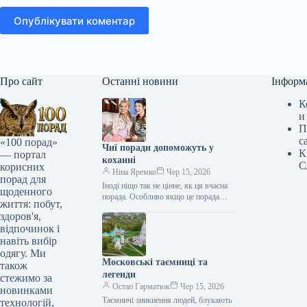
Опублікувати коментар
Про сайт
Останні новини
Інформ
К
и
П
с
«100 порад»
Чиї поради допоможуть у
К
— портал
коханні
С
корисних
Ніна Яремко
Чер 15, 2026
порад для
Іноді ніщо так не цінне, як ця вчасна
щоденного
порада. Особливо якщо це порада
життя: побут,
фахівця — дієтолога, лікаря,
здоров'я,
косметолога, тренера, стиліста…
відпочинок і
навіть вибір
одягу. Ми
Московські таємниці та
також
легенди
стежимо за
Остап Гарматюк
Чер 15, 2026
новинками
Таємничі зникнення людей, блукають
технологій,