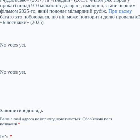
прокаті понад 910 мільйонів доларів і, ймовірно, стане першим
фільмом 2025-го, який подолає мільярдний рубіж.
При цьому
багато хто побоювався, що він може повторити долю провальної
«Білосніжки» (2025).
Submit Rating
Rate this item:
No votes yet.
Submit Rating
Rate this item:
No votes yet.
Залишити відповідь
Ваша e-mail адреса не оприлюднюватиметься.
Обов’язкові поля
позначені
*
Ім’я
*