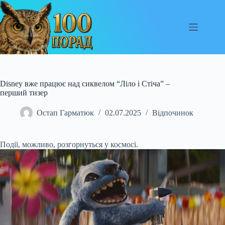
Перейти
до
вмісту
Disney вже працює над сиквелом “Ліло і Стіча” –
перший тизер
Остап Гарматюк
02.07.2025
Відпочинок
Події, можливо, розгорнуться у космосі.