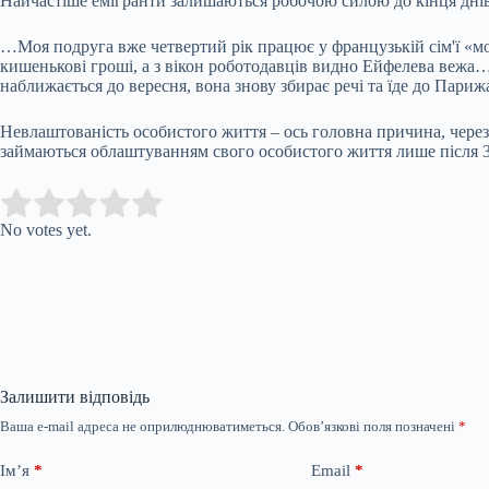
Найчастіше емігранти залишаються робочою силою до кінця днів, а
…Моя подруга вже четвертий рік працює у французькій сім'ї «
кишенькові гроші, а з вікон роботодавців видно Ейфелева вежа… 
наближається до вересня, вона знову збирає речі та їде до Париж
Невлаштованість особистого життя – ось головна причина, через 
займаються облаштуванням свого особистого життя лише після 
Submit Rating
Rate this item:
No votes yet.
Залишити відповідь
Ваша e-mail адреса не оприлюднюватиметься.
Обов’язкові поля позначені
*
Ім’я
*
Email
*