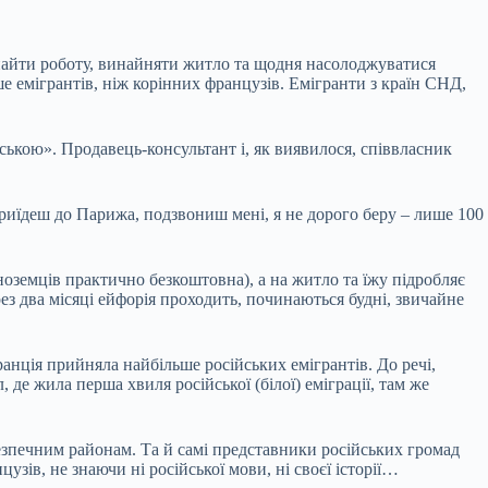
 знайти роботу, винайняти житло та щодня насолоджуватися
е емігрантів, ніж корінних французів. Емігранти з країн СНД,
ькою». Продавець-консультант і, як виявилося, співвласник
риїдеш до Парижа, подзвониш мені, я не дорого беру – лише 100
ноземців практично безкоштовна), а на житло та їжу підробляє
ез два місяці ейфорія проходить, починаються будні, звичайне
Франція прийняла найбільше російських емігрантів. До речі,
де жила перша хвиля російської (білої) еміграції, там же
езпечним районам. Та й самі представники російських громад
узів, не знаючи ні російської мови, ні своєї історії…