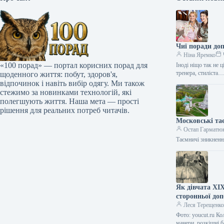
Чиї поради до
Ніна Яремко
«100 порад» — портал корисних порад для
Іноді ніщо так не 
тренера, стиліста
щоденного життя: побут, здоров'я,
відпочинок і навіть вибір одягу. Ми також
стежимо за новинками технологій, які
полегшують життя. Наша мета — прості
рішення для реальних потреб читачів.
Московські та
Остап Гарматю
Таємничі зникненн
Як дівчата XIX
сторонньої до
Леся Терещенк
Фото: youcut.ru Ко
манери, розкішні