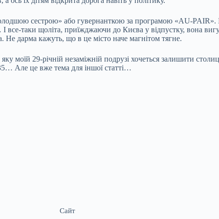
 ось їх дітям відкрита дорога навіть у політику.
молодшою сестрою» або гувернанткою за програмою «AU-PAIR». Б
І все-таки щоліта, приїжджаючи до Києва у відпустку, вона вигу
а. Не дарма кажуть, що в це місто наче магнітом тягне.
яку моїй 29-річній незаміжній подрузі хочеться залишити столицю
35… Але це вже тема для іншої статті…
Сайт