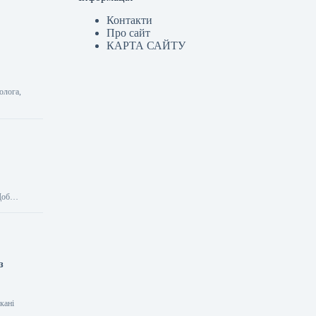
Контакти
Про сайт
КАРТА САЙТУ
олога,
 Щоб…
з
кані