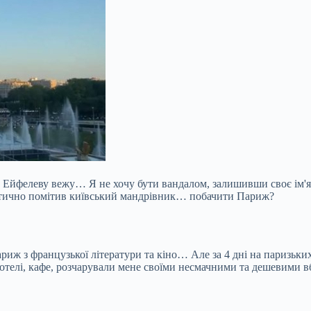
и Ейфелеву вежу… Я не хочу бути вандалом, залишивши своє ім'
оетично помітив київський мандрівник… побачити Париж?
ариж з французької літератури та кіно… Але за 4 дні на паризьких
у готелі, кафе, розчарували мене своїми несмачними та дешевими 