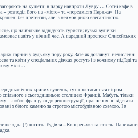
загоряють на кушетці в парку навпроти Лувру … Сотні кафе в
жа – розподіл його на «місто» та «передмістя Парижа». На
рашені без претензій, але із неймовірною елегантністю.
ісце, що найбільше відвідують туристи; вузькі вулички
замовкає навіть у нічний час. А парадний проспект Єлисейських
риж гарний у будь-яку пору року. Зате як доглянуті нечисленні
а та квіти у спеціальних діжках ростуть і в кожному під'їзді та
цьому місті…
середньовічних кривих вуличок, тут простягається вітром
го спільного з сьогоднішньою столицею Франції. Мабуть, тільки
ьому – любов французів до реконструкції, прагнення не відстати
овані з білого каменю за строгою містобудівною схемою. І в
ише одна (!) висотна будівля – Конгрес-хол та готель. Парижани
адка.