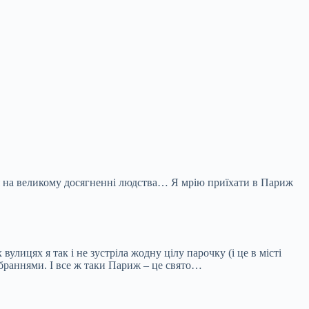
я на великому досягненні людства… Я мрію приїхати в Париж
 вулицях я так і не зустріла жодну цілу парочку (і це в
місті
вбраннями. І все ж таки Париж – це свято…