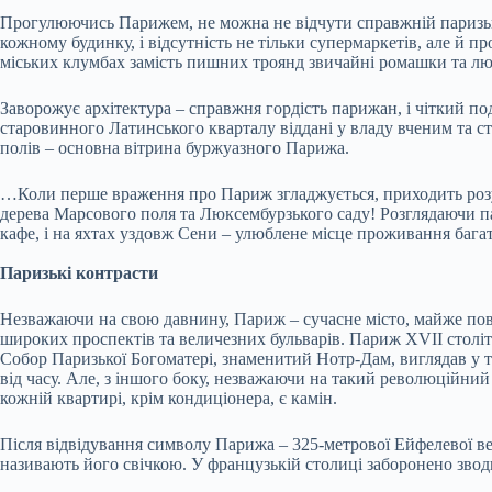
Прогулюючись Парижем, не можна не відчути справжній паризьк
кожному будинку, і відсутність не тільки супермаркетів, але й 
міських клумбах замість пишних троянд звичайні ромашки та люти
Заворожує архітектура – справжня гордість парижан, і чіткий под
старовинного Латинського кварталу віддані у владу вченим та 
полів – основна вітрина буржуазного Парижа.
…Коли перше враження про Париж згладжується, приходить розумі
дерева Марсового поля та Люксембурзького саду! Розглядаючи пар
кафе, і на яхтах уздовж Сени – улюблене місце проживання бага
Паризькі контрасти
Незважаючи на свою давнину, Париж – сучасне місто, майже повні
широких проспектів та величезних бульварів. Париж XVII століт
Собор Паризької Богоматері, знаменитий Нотр-Дам, виглядав у ті 
від часу. Але, з іншого боку, незважаючи на такий революційний
кожній квартирі, крім кондиціонера, є камін.
Після відвідування символу Парижа – 325-метрової Ейфелевої ве
називають його свічкою. У французькій столиці заборонено зводи