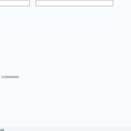
 I comment.
ни