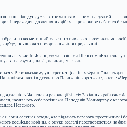
ло кого не відвідує думка затриматися в Парижі на деякий час –
довзі переходить до активних дій: у Парижі живе набагато більш
абрели на косметичний магазин з вивіскою «розмовляємо російс
ку кар'єру починала з посади звичайної продавчині…
енгешних» туристів Францією та країнами Шенгену. «Коли знову п
ранцузькі парфуми у парфумерному магазині…
ся у Версальському університеті (освіта у Франції навіть для і
На наші захоплені відгуки про Париж він коротко зауважив: «Чер
иці, адже після Жовтневої революції зі всіх Західних країн саме 
вали, називають себе росіянами. Неподалік Монмартру є квартал, 
сандра Невського.
ься, вони селяться всюди, але віддають перевагу престижним і б
чають російське коріння, а онуки взагалі перетворюються на франц