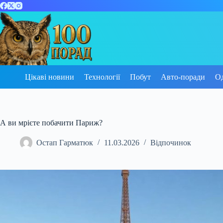
Перейти
до
вмісту
Цікаві новини
Технології
Побут
Авто-поради
О
А ви мрієте побачити Париж?
Остап Гарматюк
11.03.2026
Відпочинок