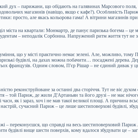
ий дух – парижани, що обідають на галявинах Марсового поля, 
продовольчих магазинів (навіщо, якщо є кафе?). Особливість Пари
ки: просто, але якась кольорова гама! А вітрини магазинів прик
іл міста на квартали: Монмартр, де панує паризька богема – це м
студентам – неподалік Сорбонна. Напружений ритм життя тут не 
ння, що у місті практично немає зелені. Але, можливо, тому Па
изькі будівлі, на дахах можна побачити… посаджені дерева. Дерев
тьох французів. Одним словом, П'єр Рішар – не єдиний дивак у 
стю реконструйоване за останні два сторіччя. Тут не віє духом 
тя – той Париж, де жили Д'Артаньян та його друзі – не має нічо
часи, як і зараз, хоч і не мав такої великої площі. А причина вс
 настрій, сучасний Париж – це лише шестиповерхові будівлі, збуд
жі – переконуєшся, що справді на весь шестиповерховий Париж л
ти будівлі вище шести поверхів, кому вдалося збудувати це – заг