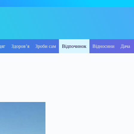
дяг
Здоров’я
Зроби сам
Відпочинок
Відносини
Дача