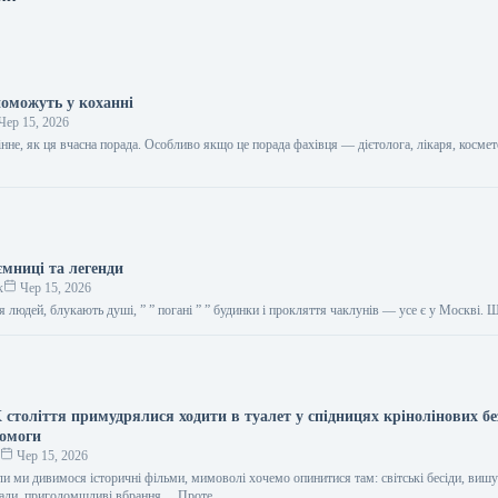
поможуть у коханні
Чер 15, 2026
цінне, як ця вчасна порада. Особливо якщо це порада фахівця — дієтолога, лікаря, космет
…
ємниці та легенди
к
Чер 15, 2026
я людей, блукають душі, ” ” погані ” ” будинки і прокляття чаклунів — усе є у Москві.
 століття примудрялися ходити в туалет у спідницях крінолінових бе
помоги
о
Чер 15, 2026
ли ми дивимося історичні фільми, мимоволі хочемо опинитися там: світські бесіди, вишу
 бали, приголомшливі вбрання… Проте…