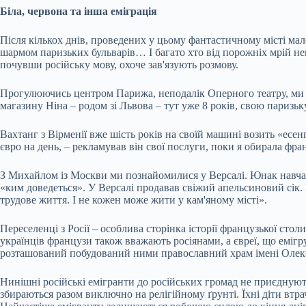
Біла, червона та інша еміграція
Після кількох днів, проведених у цьому фантастичному місті ма
шармом паризьких бульварів… І багато хто від порожніх мрій нев
почувши російську мову, охоче зав'язують розмову.
Прогулюючись центром Парижа, неподалік Оперного театру, ми н
магазину Ніна – родом зі Львова – тут уже 8 років, свою паризь
Вахтанг з Вірменії вже шість років на своїй машині возить «ес
євро на день, – рекламував він свої послуги, поки я обирала ф
З Михайлом із Москви ми познайомилися у Версалі. Юнак навчаєть
«ким доведеться». У Версалі продавав свіжий апельсиновий сік. 
трудове життя. І не кожен може жити у кам'яному місті».
Переселенці з Росії – особлива сторінка історії французької стол
українців французи також вважають росіянами, а євреї, що емігру
розташований побудований ними православний храм імені Олек
Нинішні російські емігранти до російських громад не приєднуют
збираються разом виключно на релігійному ґрунті. Їхні діти втра