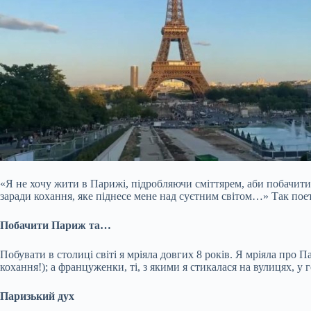
«Я не хочу жити в Парижі, підробляючи сміттярем, аби побачит
заради кохання, яке піднесе мене над суєтним світом…» Так п
Побачити Париж та…
Побувати в столиці світі я мріяла довгих 8 років. Я мріяла про П
кохання!); а француженки, ті, з якими я стикалася на вулицях, 
Паризький дух