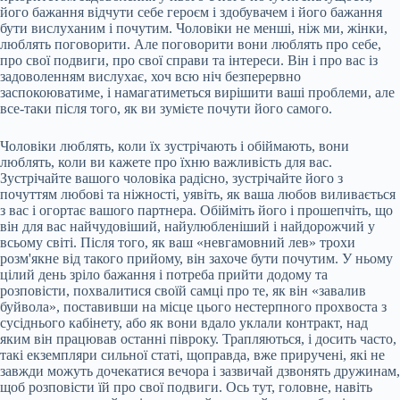
його бажання відчути себе героєм і здобувачем і його бажання
бути вислуханим і почутим. Чоловіки не менші, ніж ми, жінки,
люблять поговорити. Але поговорити вони люблять про себе,
про свої подвиги, про свої справи та інтереси. Він і про вас із
задоволенням вислухає, хоч всю ніч безперервно
заспокоюватиме, і намагатиметься вирішити ваші проблеми, але
все-таки після того, як ви зумієте почути його самого.
Чоловіки люблять, коли їх зустрічають і обіймають, вони
люблять, коли ви кажете про їхню важливість для вас.
Зустрічайте вашого чоловіка радісно, зустрічайте його з
почуттям любові та ніжності, уявіть, як ваша любов виливається
з вас і огортає вашого партнера. Обійміть його і прошепчіть, що
він для вас найчудовіший, найулюбленіший і найдорожчий у
всьому світі. Після того, як ваш «невгамовний лев» трохи
розм'якне від такого прийому, він захоче бути почутим. У ньому
цілий день зріло бажання і потреба прийти додому та
розповісти, похвалитися своїй самці про те, як він «завалив
буйвола», поставивши на місце цього нестерпного прохвоста з
сусіднього кабінету, або як вони вдало уклали контракт, над
яким він працював останні півроку. Трапляються, і досить часто,
такі екземпляри сильної статі, щоправда, вже приручені, які не
завжди можуть дочекатися вечора і зазвичай дзвонять дружинам,
щоб розповісти їй про свої подвиги. Ось тут, головне, навіть