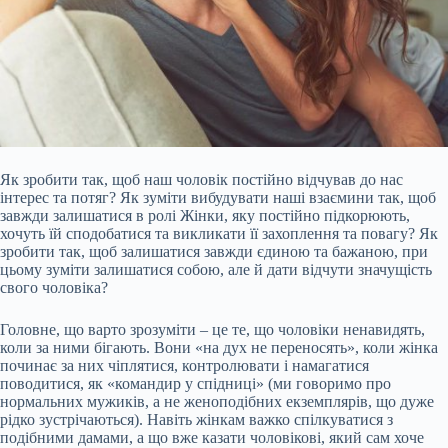
Як зробити так, щоб наш чоловік постійно відчував до нас
інтерес та потяг? Як зуміти вибудувати наші взаємини так, щоб
завжди залишатися в ролі Жінки, яку постійно підкорюють,
хочуть їй сподобатися та викликати її захоплення та повагу? Як
зробити так, щоб залишатися завжди єдиною та бажаною, при
цьому зуміти залишатися собою, але й дати відчути значущість
свого чоловіка?
Головне, що варто зрозуміти – це те, що чоловіки ненавидять,
коли за ними бігають. Вони «на дух не переносять», коли жінка
починає за них чіплятися, контролювати і намагатися
поводитися, як «командир у спідниці» (ми говоримо про
нормальних мужиків, а не женоподібних екземплярів, що дуже
рідко зустрічаються). Навіть жінкам важко спілкуватися з
подібними дамами, а що вже казати чоловікові, який сам хоче