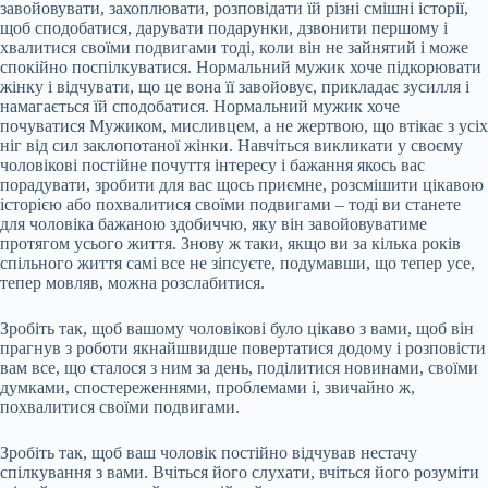
завойовувати, захоплювати, розповідати їй різні смішні історії,
щоб сподобатися, дарувати подарунки, дзвонити першому і
хвалитися своїми подвигами тоді, коли він не зайнятий і може
спокійно поспілкуватися. Нормальний мужик хоче підкорювати
жінку і відчувати, що це вона її завойовує, прикладає зусилля і
намагається їй сподобатися. Нормальний мужик хоче
почуватися Мужиком, мисливцем, а не жертвою, що втікає з усіх
ніг від сил заклопотаної жінки. Навчіться викликати у своєму
чоловікові постійне почуття інтересу і бажання якось вас
порадувати, зробити для вас щось приємне, розсмішити цікавою
історією або похвалитися своїми подвигами – тоді ви станете
для чоловіка бажаною здобиччю, яку він завойовуватиме
протягом усього життя. Знову ж таки, якщо ви за кілька років
спільного життя самі все не зіпсуєте, подумавши, що тепер усе,
тепер мовляв, можна розслабитися.
Зробіть так, щоб вашому чоловікові було цікаво з вами, щоб він
прагнув з роботи якнайшвидше повертатися додому і розповісти
вам все, що сталося з ним за день, поділитися новинами, своїми
думками, спостереженнями, проблемами і, звичайно ж,
похвалитися своїми подвигами.
Зробіть так, щоб ваш чоловік постійно відчував нестачу
спілкування з вами. Вчіться його слухати, вчіться його розуміти