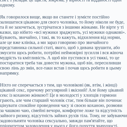
одному.
Як говорилося вище, якщо ви станете і зумієте постійно
залишатися цікавою для свого чоловіка, то йому ніколи не буде,
та й не захочеться, зустрічатися з іншими жінками. Не вірте у ті
казки, що нібито «всі мужики зраджують, усі мужики однакові».
Бувають, звичайно, і такі, як то кажуть, відхилення від норми,
але це вже клініка, а ми зараз говоримо про звичайного
представника сильної статі, якого, щоб з дивана зрушити, або
змусити щось робити, потрібні неймовірні зусилля і вся жіноча
мудрість та кмітливість. А щоб він пустився в усі тяжкі, то це
постаратися треба так довести мужика, щоб він, пересиливши
свою лінь до змін, все-таки встав і почав щось робити в цьому
напрямку.
Ніхто не сперечається з тим, що чоловікові (як, втім, і жінці)
цікавий секс, причому регулярний і якісний! Але йому цікавий
секс із коханою жінкою!! Це в молодості у хлопців гормони
грають, але чим старший чоловік стає, тим більше він починає
цінувати спокійне проведення часу зі своєю коханою, розмови
за чашкою чаю, сімейні вечори, комфортне ложе та відсутність
зайвого ризику, відсутність зайвих рухів тіла. Тому, не забуваючи
задовольняти чоловіка сексуально, завжди пам'ятайте, що
пріоритетом задоволення у нього є його почуття значущості,