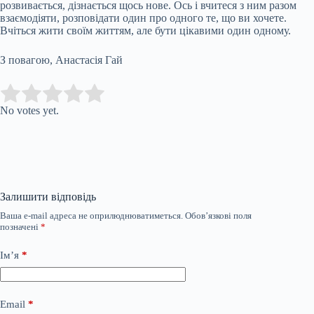
розвивається, дізнається щось нове. Ось і вчитеся з ним разом
взаємодіяти, розповідати один про одного те, що ви хочете.
Вчіться жити своїм життям, але бути цікавими один одному.
З повагою, Анастасія Гай
Submit Rating
Rate this item:
No votes yet.
Залишити відповідь
Ваша e-mail адреса не оприлюднюватиметься.
Обов’язкові поля
позначені
*
Ім’я
*
Email
*