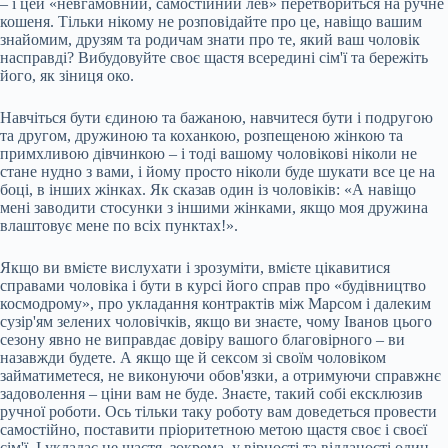
– і цей «невгамовний, самостійний лев» перетвориться на ручне
кошеня. Тільки нікому не розповідайте про це, навіщо вашим
знайомим, друзям та родичам знати про те, який ваш чоловік
насправді? Вибудовуйте своє щастя всередині сім'ї та бережіть
його, як зіниця око.
Навчіться бути єдиною та бажаною, навчитеся бути і подругою
та другом, дружиною та коханкою, розпещеною жінкою та
примхливою дівчинкою – і тоді вашому чоловікові ніколи не
стане нудно з вами, і йому просто ніколи буде шукати все це на
боці, в інших жінках. Як сказав один із чоловіків: «А навіщо
мені заводити стосунки з іншими жінками, якщо моя дружина
влаштовує мене по всіх пунктах!».
Якщо ви вмієте вислухати і зрозуміти, вмієте цікавитися
справами чоловіка і бути в курсі його справ про «будівництво
космодрому», про укладання контрактів між Марсом і далеким
сузір'ям зелених чоловічків, якщо ви знаєте, чому Іванов цього
сезону явно не виправдає довіру вашого благовірного – ви
назавжди будете. А якщо ще й сексом зі своїм чоловіком
займатиметеся, не виконуючи обов'язки, а отримуючи справжнє
задоволення – ціни вам не буде. Знаєте, такий собі ексклюзив
ручної роботи. Ось тільки таку роботу вам доведеться провести
самостійно, поставити пріоритетною метою щастя своє і своєї
сім'ї. І укладає це щастя, зокрема, у вірності та відданості один