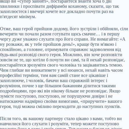
якщо ви «супер зайняті», постарайтеся знайти хоча б дві
хвилинки і проспівати дифірамби коханому, сказати, що так
захоплюєтеся і ввечері хочете все докладно почути раз на
п'ятдесят мінімум.
Отже, ваш герой прийшов додому, його зустріли і обійняли, сіли
вечеряти чи почали разом готувати щось смачне… і в першу
чергу дуже уважно слухати про його справи. Не вимагайте: «А
ну розкажи, як у тебе пройшов день!», краще бути м'якою і
спокійною, а головне, отримувати справжнє задоволення від
будь-якої розповіді свого героя. Можливо, він хоче розповісти
зовсім не те, що хотіли б почути ви самі, та й нехай розповідає,
постарайтеся зрозуміти свого чоловіка та зацікавитись темою.
Чим глибше ви вникатимете у всі нюанси, нехай навіть часом
професійні терміни, тим вам самій стане все цікавіше і
захоплююче, і чоловік, бачачи ваш справжній інтерес і
розуміння, почне з ще більшим бажанням ділитися такими
подробицями, про які він нікому більше не розповідає. Якщо
зумієте поступово, поступово, не порушуючи довіри і не
натискаючи надмірно своїми вимогами, «приручити» вашого
героя, тоді можна сміливо переходити до наступних пунктів.
Після того, як вашому партнеру стало цікаво з вами, тобто ви
навчилися його слухати і розуміти, тепер можете поступово
вводити його в курс і своїх справ. Тут часом у багатьох жінок