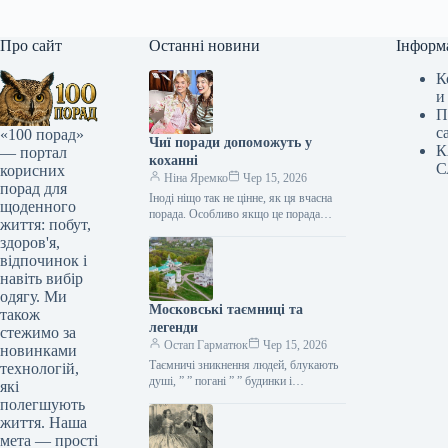
Про сайт
Останні новини
Інформ
К
и
П
с
«100 порад»
Чиї поради допоможуть у
К
— портал
коханні
С
корисних
Ніна Яремко
Чер 15, 2026
порад для
Іноді ніщо так не цінне, як ця вчасна
щоденного
порада. Особливо якщо це порада
життя: побут,
фахівця — дієтолога, лікаря,
здоров'я,
косметолога, тренера, стиліста…
відпочинок і
навіть вибір
одягу. Ми
Московські таємниці та
також
легенди
стежимо за
Остап Гарматюк
Чер 15, 2026
новинками
Таємничі зникнення людей, блукають
технологій,
душі, ” ” погані ” ” будинки і
які
прокляття чаклунів — усе є у Москві.
полегшують
Щоб…
життя. Наша
мета — прості