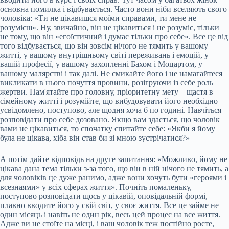
основна помилка і відбувається. Часто вони ніби вселяють свого
чоловіка: «Ти не цікавишся моїми справами, ти мене не
розумієш». Ну, звичайно, він не цікавиться і не розуміє, тільки
не тому, що він «егоїстичний і думає тільки про себе». Все це від
того відбувається, що він зовсім нічого не тямить у вашому
житті, у вашому внутрішньому світі переживань і емоцій, у
вашій професії, у вашому захопленні Бахом і Моцартом, у
вашому малярстві і так далі. Не смикайте його і не намагайтеся
викликати в нього почуття провини, розігруючи із себе роль
жертви. Пам'ятайте про головну, пріоритетну мету – щастя в
сімейному житті і розумійте, що вибудовувати його необхідно
усвідомлено, поступово, але щодня хоча б по годині. Навчіться
розповідати про себе дозовано. Якщо вам здається, що чоловік
вами не цікавиться, то спочатку спитайте себе: «Якби я йому
була не цікава, хіба він став би зі мною зустрічатися?»
А потім дайте відповідь на друге запитання: «Можливо, йому не
цікава дана тема тільки з-за того, що він в ній нічого не тямить, а
для чоловіків це дуже ранимо, адже вони хочуть бути «героями і
всезнаями» у всіх сферах життя». Почніть помаленьку,
поступово розповідати щось у цікавій, оповідальній формі,
плавно вводите його у свій світ, у своє життя. Все це займе не
один місяць і навіть не один рік, весь цей процес на все життя.
Адже ви не стоїте на місці, і ваш чоловік теж постійно росте,