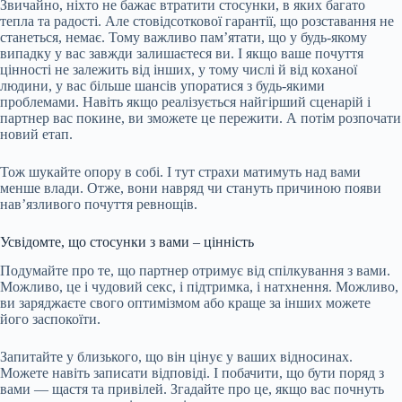
Звичайно, ніхто не бажає втратити стосунки, в яких багато
тепла та радості. Але стовідсоткової гарантії, що розставання не
станеться, немає. Тому важливо пам’ятати, що у будь-якому
випадку у вас завжди залишаєтеся ви. І якщо ваше почуття
цінності не залежить від інших, у тому числі й від коханої
людини, у вас більше шансів упоратися з будь-якими
проблемами. Навіть якщо реалізується найгірший сценарій і
партнер вас покине, ви зможете це пережити. А потім розпочати
новий етап.
Тож шукайте опору в собі. І тут страхи матимуть над вами
менше влади. Отже, вони навряд чи стануть причиною появи
нав’язливого почуття ревнощів.
Усвідомте, що стосунки з вами – цінність
Подумайте про те, що партнер отримує від спілкування з вами.
Можливо, це і чудовий секс, і підтримка, і натхнення. Можливо,
ви заряджаєте свого оптимізмом або краще за інших можете
його заспокоїти.
Запитайте у близького, що він цінує у ваших відносинах.
Можете навіть записати відповіді. І побачити, що бути поряд з
вами — щастя та привілей. Згадайте про це, якщо вас почнуть