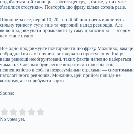
подобається той хлопець із фінтес-центру, і, схоже, у них уже
з’явилися стосунки». Повторіть цю фразу кілька сотень разів.
Швидше за все, перші 10, 20, а то й 50 повторень викличуть
сильну тривогу, тугу, гнів та черговий напад ревнощів. Але
якщо продовжувати промовляти ту саму пропозицію — згодом
вам стане нудно.
Все одно продовжуйте повторювати цю фразу. Можливо, вам це
набридне і ви самі почнете вигадувати спростування. Якщо
ваша ревнощі необґрунтовані, таких фактів напевно набереться
чимало. Отже, вам буде легше впоратися з підозрілістю,
невпевненістю в собі та незрозумілими страхами — симптомами
патологічного ревнощів. Можливо, цей прийом підійде не
кожному, але спробувати варто.
Sourse:
Submit Rating
Rate this item:
No votes yet.