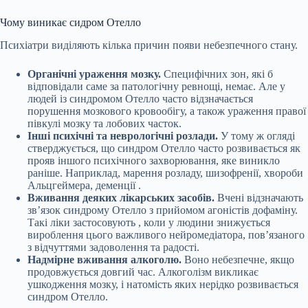
Чому виникає сидром Отелло
Психіатри виділяють кілька причин
появи
небезпечного стану.
Органічні ураження мозку.
Специфічних зон, які б
відповідали саме за патологічну ревнощі, немає. Але у
людей із синдромом Отелло часто відзначається
порушення мозкового кровообігу, а також ураження правої
півкулі мозку та лобових часток.
Інші психічні та неврологічні розлади.
У тому ж
огляді
стверджується, що синдром Отелло часто розвивається як
прояв іншого психічного захворювання, яке виникло
раніше. Наприклад, марення розладу, шизофренії, хвороби
Альцгеймера,
деменції
.
Вживання деяких лікарських засобів.
Вчені відзначають
зв’язок синдрому Отелло з прийомом агоністів дофаміну.
Такі ліки
застосовують
, коли у людини знижується
вироблення цього важливого нейромедіатора, пов’язаного
з відчуттями задоволення та радості.
Надмірне вживання алкоголю.
Воно небезпечне, якщо
продовжується довгий час. Алкоголізм
викликає
ушкодження мозку, і натомість яких нерідко розвивається
синдром Отелло.