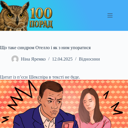
Перейти
до
вмісту
Що таке синдром Отелло і як з ним упоратися
Ніна Яремко
12.04.2025
Відносини
Цитат із п’єси Шекспіра в тексті не буде.