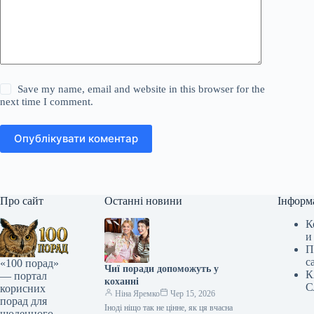
Save my name, email and website in this browser for the
next time I comment.
Опублікувати коментар
Про сайт
Останні новини
Інформ
К
и
П
с
«100 порад»
Чиї поради допоможуть у
К
— портал
коханні
С
корисних
Ніна Яремко
Чер 15, 2026
порад для
Іноді ніщо так не цінне, як ця вчасна
щоденного