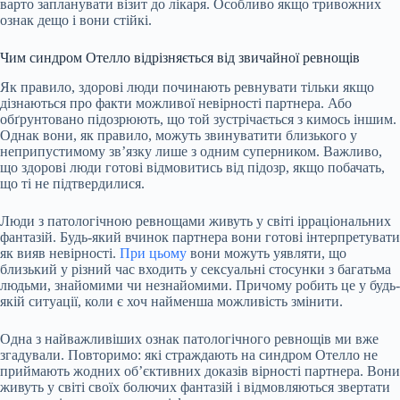
варто запланувати візит до лікаря. Особливо якщо тривожних
ознак дещо і вони стійкі.
Чим синдром Отелло відрізняється від звичайної ревнощів
Як правило, здорові люди починають ревнувати тільки якщо
дізнаються про факти
можливої невірності партнера. Або
обґрунтовано підозрюють, що той зустрічається з кимось іншим.
Однак вони, як правило, можуть звинуватити близького у
неприпустимому зв’язку лише з одним суперником. Важливо,
що здорові люди готові відмовитись від підозр, якщо побачать,
що ті не підтвердилися.
Люди з патологічною ревнощами живуть у світі ірраціональних
фантазій. Будь-який вчинок партнера вони готові інтерпретувати
як вияв невірності.
При цьому
вони можуть уявляти, що
близький у різний час входить у сексуальні стосунки з багатьма
людьми, знайомими чи незнайомими. Причому робить це у будь-
якій ситуації, коли є хоч найменша можливість змінити.
Одна з найважливіших ознак патологічного ревнощів ми вже
згадували. Повторимо: які страждають на синдром Отелло не
приймають жодних об’єктивних доказів вірності партнера. Вони
живуть у світі своїх болючих фантазій і відмовляються звертати