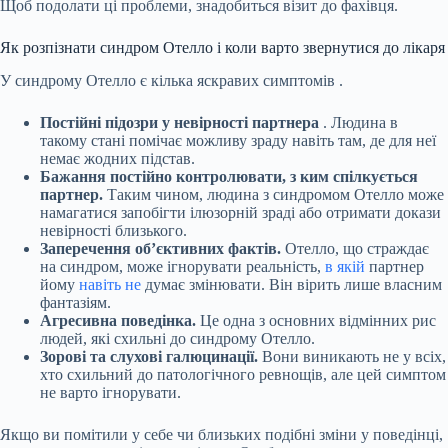
Щоб подолати ці проблеми, знадобиться візит до фахівця.
Як розпізнати синдром Отелло і коли варто звернутися до лікаря
У синдрому Отелло є кілька яскравих
симптомів
.
Постійні підозри у невірності партнера
. Людина в
такому стані помічає можливу зраду навіть там, де для неї
немає жодних підстав.
Бажання постійно контролювати, з ким спілкується
партнер.
Таким чином, людина з синдромом Отелло може
намагатися запобігти ілюзорній зраді або отримати докази
невірності близького.
Заперечення об’єктивних фактів.
Отелло, що страждає
на синдром, може ігнорувати реальність,
в якій
партнер
йому
навіть не
думає змінювати. Він вірить лише власним
фантазіям.
Агресивна поведінка.
Це одна з основних відмінних рис
людей, які схильні до синдрому Отелло.
Зорові та слухові галюцинації.
Вони виникають не у всіх,
хто схильний до патологічного ревнощів, але цей симптом
не варто ігнорувати.
Якщо ви помітили у себе чи близьких подібні зміни у поведінці,