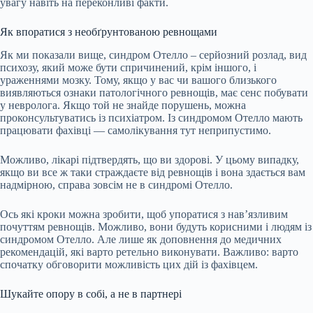
увагу навіть на переконливі факти.
Як впоратися з необґрунтованою ревнощами
Як ми показали вище, синдром Отелло – серйозний розлад, вид
психозу, який може бути спричинений, крім іншого, і
ураженнями мозку. Тому, якщо у вас чи вашого близького
виявляються ознаки патологічного ревнощів, має сенс побувати
у невролога. Якщо той не знайде порушень, можна
проконсультуватись із психіатром. Із синдромом Отелло мають
працювати фахівці — самолікування тут неприпустимо.
Можливо, лікарі підтвердять, що ви здорові. У цьому випадку,
якщо ви все ж таки страждаєте від ревнощів і вона здається вам
надмірною, справа зовсім не в синдромі Отелло.
Ось які кроки можна зробити, щоб
упоратися
з нав’язливим
почуттям ревнощів. Можливо, вони будуть корисними і людям із
синдромом Отелло. Але лише як доповнення до медичних
рекомендацій, які варто ретельно виконувати. Важливо: варто
спочатку обговорити можливість цих дій із фахівцем.
Шукайте опору в собі, а не в партнері