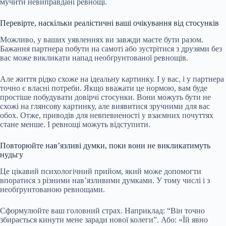
мучити невиправдані ревнощі.
Перевірте, наскільки реалістичні ваші очікування від стосунків
Можливо, у ваших уявленнях ви завжди маєте бути разом.
Бажання партнера побути на самоті або зустрітися з друзями без
вас може викликати напад необґрунтованої ревнощів.
Але життя рідко схоже на ідеальну картинку. І у вас, і у партнера
точно є власні потреби. Якщо вважати це нормою, вам буде
простіше побудувати довірчі стосунки. Вони можуть бути не
схожі на глянсову картинку, але виявитися зручними для вас
обох. Отже, приводів для невпевненості у взаємних почуттях
стане менше. І ревнощі можуть відступити.
Повторюйте нав’язливі думки, поки вони не викликатимуть
нудьгу
Це цікавий психологічний прийом, який може допомогти
впоратися з різними нав’язливими думками. У тому числі і з
необґрунтованою ревнощами.
Сформулюйте ваш головний страх. Наприклад: “Він точно
збирається кинути мене заради нової колеги”. Або: «Їй явно