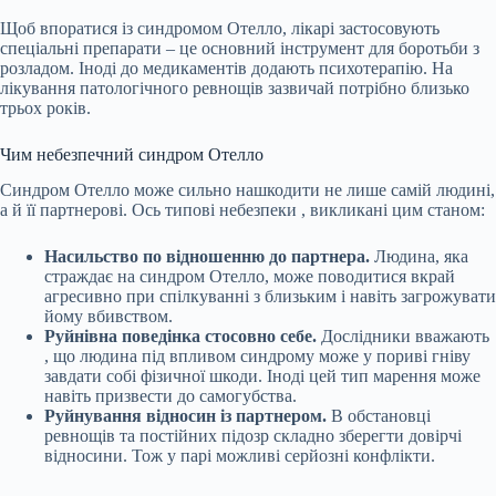
Щоб впоратися із синдромом Отелло, лікарі
застосовують
спеціальні препарати – це основний інструмент для боротьби з
розладом. Іноді до медикаментів додають психотерапію. На
лікування патологічного ревнощів зазвичай
потрібно
близько
трьох років.
Чим небезпечний синдром Отелло
Синдром Отелло може сильно нашкодити не лише самій людині,
а й її партнерові. Ось типові
небезпеки
, викликані цим станом:
Насильство по відношенню до партнера.
Людина, яка
страждає на синдром Отелло, може поводитися вкрай
агресивно при спілкуванні з близьким і навіть загрожувати
йому вбивством.
Руйнівна поведінка стосовно себе.
Дослідники
вважають
, що людина під впливом синдрому може у пориві гніву
завдати собі фізичної шкоди. Іноді цей тип марення може
навіть призвести до самогубства.
Руйнування відносин із партнером.
В обстановці
ревнощів та постійних підозр складно зберегти довірчі
відносини. Тож у парі можливі серйозні конфлікти.