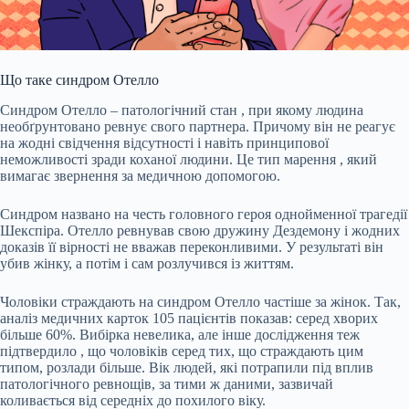
Що таке синдром Отелло
Синдром Отелло – патологічний
стан
, при якому людина
необґрунтовано ревнує свого партнера. Причому він
не реагує
на жодні свідчення відсутності і навіть принципової
неможливості зради коханої людини. Це тип
марення
, який
вимагає звернення за медичною допомогою.
Синдром названо на честь головного героя однойменної трагедії
Шекспіра. Отелло ревнував свою дружину Дездемону і жодних
доказів її вірності не вважав переконливими. У результаті він
убив жінку, а потім і сам розлучився із життям.
Чоловіки страждають на синдром Отелло частіше за жінок. Так,
аналіз
медичних карток 105 пацієнтів показав: серед хворих
більше 60%. Вибірка невелика, але інше дослідження теж
підтвердило
, що чоловіків серед тих, що страждають цим
типом, розлади більше. Вік людей, які потрапили під вплив
патологічного ревнощів, за тими ж даними, зазвичай
коливається від середніх до похилого віку.