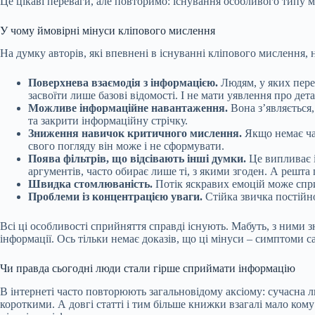
Це цікаві переваги, але повторимо: існування особливого типу 
У чому ймовірні мінуси кліпового мислення
На думку авторів, які впевнені в існуванні кліпового мислення, 
Поверхнева взаємодія з інформацією.
Людям, у яких перев
засвоїти лише базові відомості. І не мати уявлення про дет
Можливе інформаційне навантаження.
Вона з’являється
та закрити інформаційну стрічку.
Зниження навичок критичного мислення.
Якщо немає ча
свого погляду він може і не сформувати.
Поява фільтрів, що відсівають інші думки.
Це випливає і
аргументів, часто обирає лише ті, з якими згоден. А решта 
Швидка стомлюваність.
Потік яскравих емоцій може
спр
Проблеми із концентрацією уваги.
Стійка звичка постійн
Всі ці особливості сприйняття справді існують. Мабуть, з ними 
інформації. Ось тільки немає доказів, що ці мінуси – симптоми 
Чи правда сьогодні люди стали гірше сприймати інформацію
В інтернеті часто повторюють загальновідому аксіому: сучасна л
короткими. А довгі статті і тим більше книжки взагалі мало ком