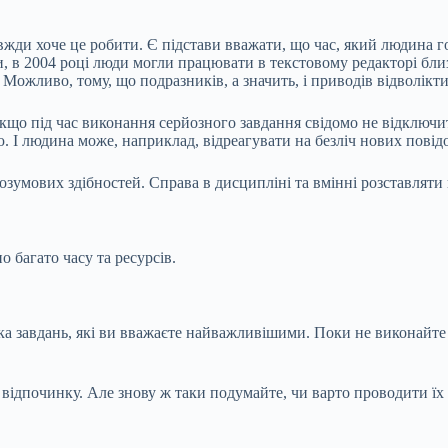
жди хоче це робити. Є підстави вважати, що час, який людина го
и, в 2004 році люди могли працювати в текстовому редакторі бли
Можливо, тому, що подразників, а значить, і приводів відволікти
якщо під час виконання серйозного завдання свідомо не відключи
. І людина може, наприклад, відреагувати на безліч нових повідо
озумових здібностей. Справа в дисципліні та вмінні розставляти
 багато часу та ресурсів.
а завдань, які ви вважаєте найважливішими. Поки не виконайте ї
 відпочинку. Але знову ж таки подумайте, чи варто проводити їх 