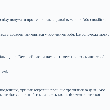
оспіху подумати про те, що вам справді важливо. Або спокійно,
йтеся з друзями, займайтеся улюбленими хобі. Це допоможе мозку
ілька днів. Весь цей час ви пам’ятатимете про взаємини героїв і
темі.
 щоденнику три найяскравіші події, що трапилися за день. Або
римати фокус на одній темі, а також краще формулювати свої