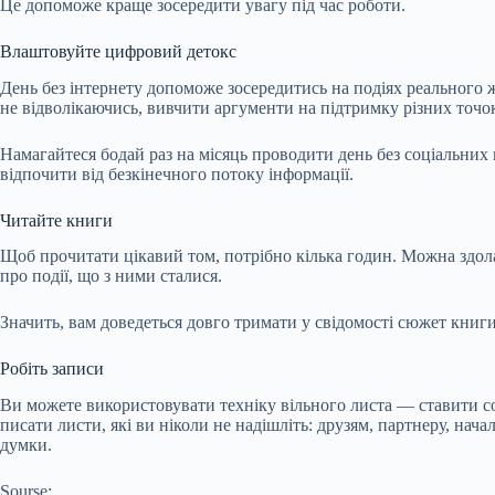
Це допоможе краще зосередити увагу під час роботи.
Влаштовуйте цифровий детокс
День без інтернету допоможе зосередитись на подіях реального 
не відволікаючись, вивчити аргументи на підтримку різних точо
Намагайтеся бодай раз на місяць проводити день без соціальних 
відпочити від безкінечного потоку інформації.
Читайте книги
Щоб прочитати цікавий том, потрібно кілька годин. Можна здолати
про події, що з ними сталися.
Значить, вам доведеться довго тримати у свідомості сюжет книг
Робіть записи
Ви можете використовувати техніку вільного листа — ставити соб
писати листи, які ви ніколи не надішліть: друзям, партнеру, на
думки.
Sourse: