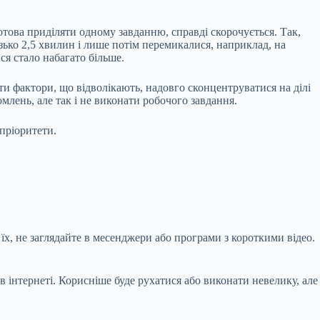
това приділяти одному завданню, справді скорочується. Так,
зько 2,5 хвилин і лише потім перемикалися, наприклад, на
ся стало набагато більше.
ти фактори, що відволікають, надовго сконцентруватися на ділі
млень, але так і не виконати робочого завдання.
 пріоритети.
х, не заглядайте в месенджери або програми з короткими відео.
в інтернеті. Корисніше буде рухатися або виконати невелику, але