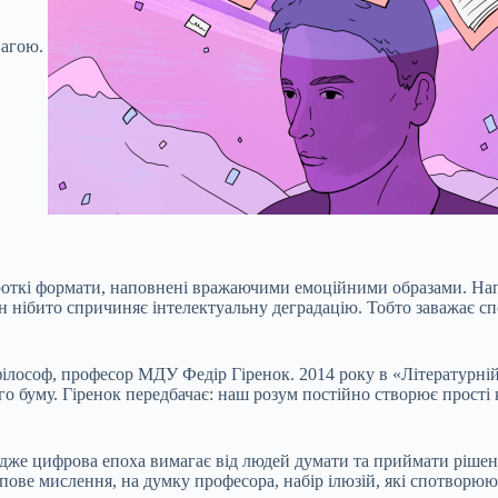
вагою.
роткі формати, наповнені вражаючими емоційними образами. Напр
н нібито спричиняє інтелектуальну деградацію. Тобто заважає сп
філософ, професор МДУ Федір Гіренок. 2014 року в «Літературні
го буму. Гіренок передбачає: наш розум постійно створює прості к
же цифрова епоха вимагає від людей думати та приймати рішення
пове мислення, на думку професора, набір ілюзій, які спотворюют