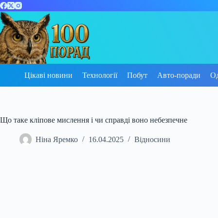
Перейти
до
вмісту
Цікаві новини
Технології
Побут
Авто-поради
О
Що таке кліпове мислення і чи справді воно небезпечне
Ніна Яремко
16.04.2025
Відносини