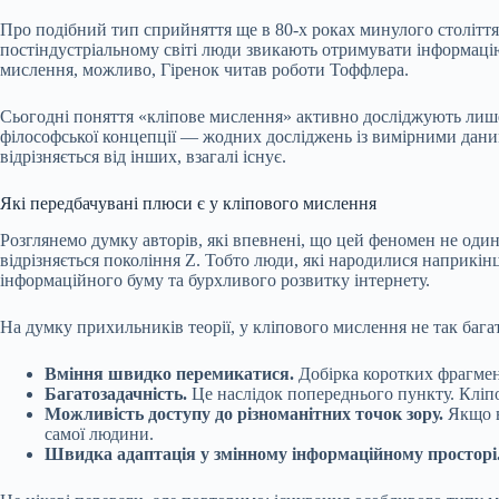
Про подібний тип сприйняття ще в 80-х роках минулого століття
постіндустріальному світі люди звикають отримувати інформацію
мислення, можливо, Гіренок читав роботи Тоффлера.
Сьогодні поняття «кліпове мислення» активно досліджують лише
філософської концепції — жодних досліджень із вимірними дани
відрізняється від інших, взагалі існує.
Які передбачувані плюси є у кліпового мислення
Розглянемо думку авторів, які впевнені, що цей феномен не од
відрізняється покоління Z. Тобто люди, які
народилися
наприкінці
інформаційного буму та бурхливого розвитку інтернету.
На думку прихильників теорії, у кліпового мислення не так баг
Вміння швидко перемикатися.
Добірка коротких фрагмент
Багатозадачність.
Це наслідок попереднього пункту. Кліп
Можливість доступу до різноманітних точок зору.
Якщо в
самої людини.
Швидка адаптація у змінному інформаційному просторі