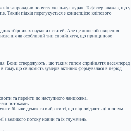
» він запровадив поняття «кліп-культура». Тоффлер вважав, що у
ів. Такий підхід перегукується з концепцією кліпового
дних збірниках наукових статей. Але це лише обговорення
 мислення як особливий тип сприйняття, що принципово
ння. Вони
стверджують
, що таким типом сприйняття насамперед
 в тому, що свідомість зумерів активно формувалася в період
асвоїти та перейти до наступного ланцюжка.
ними потоками.
вчити
більше думок та вибрати ті, що відповідають цінностям
ї з великого потоку новин та їх тлумачень.