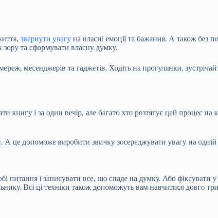
життя,
звернути увагу
на власні емоції та бажання. А також без п
к зору та сформувати власну думку.
мереж, месенджерів та гаджетів. Ходіть на прогулянки, зустріча
 книгу і за один вечір, але багато хто розтягує цей процес на к
и. А це допоможе виробити звичку зосереджувати увагу на одній 
і питання і записувати все, що спаде на думку. Або фіксувати у
чальнику. Всі ці техніки також допоможуть вам навчитися довго т