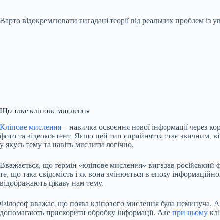
Варто відокремлювати вигадані теорії від реальних проблем із у
Що таке кліпове мислення
Кліпове мислення
– навичка освоєння нової інформації через ко
фото та відеоконтент. Якщо цей тип сприйняття стає звичним, ві
у якусь тему та навіть мислити логічно.
Вважається, що термін «кліпове мислення» вигадав російський 
те, що така свідомість і як вона змінюється в епоху інформаційно
відображають цікаву нам тему.
Філософ вважає, що поява кліпового мислення була неминуча. Ад
допомагають прискорити обробку інформації. Але
при цьому
клі