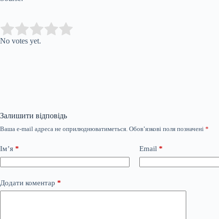
Submit Rating
Rate this item:
No votes yet.
Залишити відповідь
Ваша e-mail адреса не оприлюднюватиметься.
Обов’язкові поля позначені
*
Ім’я
*
Email
*
Додати коментар
*