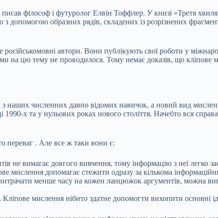
 писав філософ і футуролог Елвін Тоффлер. У книзі «Третя хвиля
 з допомогою образних рядів, складених із розрізнених фрагмент
 російськомовні автори. Вони публікують свої роботи у міжнаро
ми на цю тему не проводилося. Тому немає доказів, що кліпове
ин з наших численних давно відомих навичок, а новий вид мисле
 1990-х та у нульових роках нового століття. Начебто вся справа
ато
переваг
. Але все ж таки вони є:
ів не вимагає довгого вивчення, тому інформацію з неї легко з
ове мислення допомагає стежити одразу за кількома інформацій
итрачати менше часу на кожен ланцюжок аргументів, можна
ви
.
Кліпове мислення нібито здатне допомогти вихопити основні іде