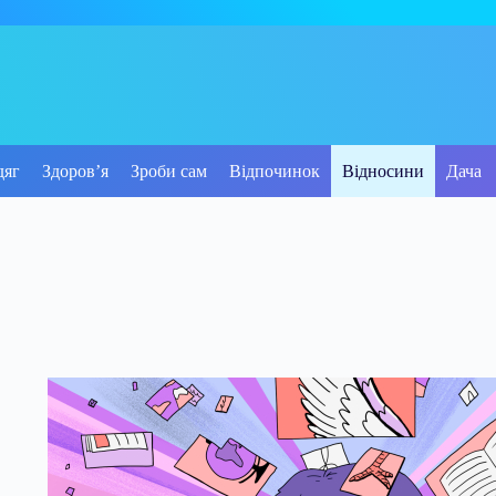
дяг
Здоров’я
Зроби сам
Відпочинок
Відносини
Дача