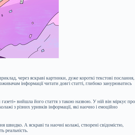
иклад, через яскраві картинки, дуже короткі текстові послання,
оживачам інформації читати довгі статті, глибоко занурюватись
й газеті» вийшла його
стаття
з такою назвою. У ній він міркує про
олажі з різних уривків інформації, які наочно і емоційно
 швидко. А яскраві та наочні колажі, створені свідомістю,
ь реальність.