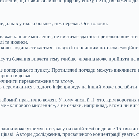
мислення, що з’явився лише в цифрову епоху, не підтверджено д
недоліків у нього
більше
, ніж переваг. Ось головні:
ажає кліпове мислення, не вистачає здатності ретельно вивчати 
алі та нюанси.
, коли людина стикається із надто інтенсивним потоком емоційн
су та бажання вивчати тему глибше, людина може прийняти на ві
з попереднього пункту. Протилежні погляди можуть викликати нега
просто відсіває.
ичинити
перевантаження та втому.
о перемикатися з одного інфоприводу на інший може послабити р
знайомий практично кожен. У тому числі й ті, хто, крім коротких
саме «кліпового мислення», а не ознаки, наприклад, втоми чи виг
юдина може утримувати увагу на одній темі не довше 15 хвилин. 
у цікаві. Автори дослідження, присвяченого концентрації уваги,
с