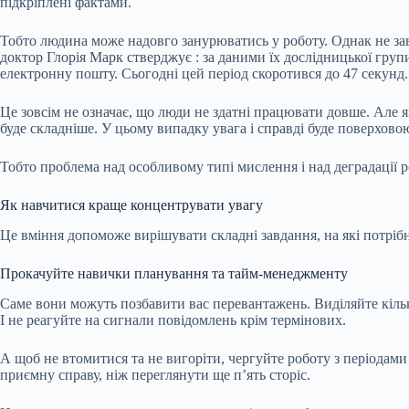
підкріплені фактами.
Тобто людина може надовго занурюватись у роботу. Однак не зав
доктор Глорія Марк
стверджує
: за даними їх дослідницької груп
електронну пошту. Сьогодні цей період скоротився до 47 секунд. 
Це зовсім не означає, що люди не здатні працювати довше. Але 
буде складніше. У цьому випадку увага і справді буде поверховою
Тобто проблема над особливому типі мислення і над деградації р
Як навчитися краще концентрувати увагу
Це вміння допоможе вирішувати складні завдання, на які потрібно
Прокачуйте навички планування та тайм-менеджменту
Саме вони можуть позбавити вас перевантажень. Виділяйте кільк
І не реагуйте на сигнали повідомлень крім термінових.
А щоб не втомитися та не вигоріти, чергуйте роботу з періодами
приємну справу, ніж переглянути ще п’ять сторіс.