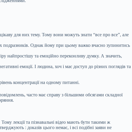
ослідженнями.
цікаву для них тему. Тому вони можуть знати “все про все”, але
их подразників. Однак йому при цьому важко вчасно зупинитись
ру найпростішу та емоційно переконливу думку. А значить,
тивні емоції. І людина, хоч і має доступ до різних поглядів та
івень концентрації на одному питанні.
 повідомлень, часто має справу з більшими обсягами складної
оряння.
Тому лекції та пізнавальні відео мають бути такими ж
тверджують
: доказів цього немає, і всі подібні заяви не