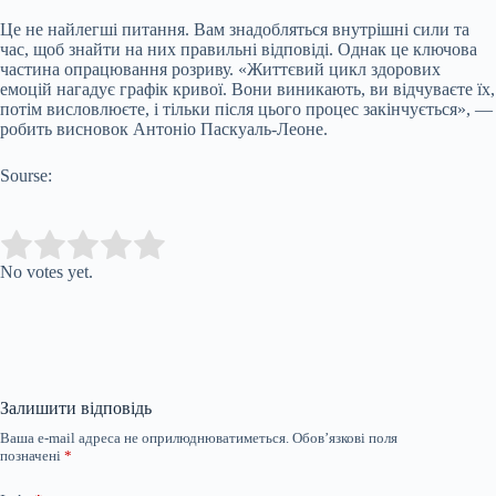
Це не найлегші питання. Вам знадобляться внутрішні сили та
час, щоб знайти на них правильні відповіді. Однак це ключова
частина опрацювання розриву. «Життєвий цикл здорових
емоцій нагадує графік кривої. Вони виникають, ви відчуваєте їх,
потім висловлюєте, і тільки після цього процес закінчується», —
робить висновок Антоніо Паскуаль-Леоне.
Sourse:
Submit Rating
Rate this item:
No votes yet.
Залишити відповідь
Ваша e-mail адреса не оприлюднюватиметься.
Обов’язкові поля
позначені
*