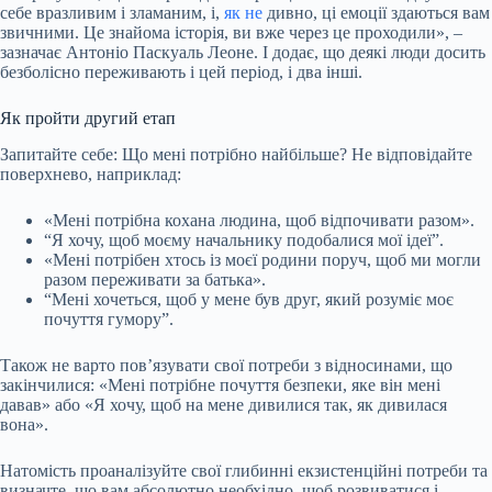
себе вразливим і зламаним, і,
як не
дивно, ці емоції здаються вам
звичними. Це знайома історія, ви вже через це проходили», –
зазначає Антоніо Паскуаль Леоне. І додає, що деякі люди досить
безболісно переживають і цей період, і два інші.
Як пройти другий етап
Запитайте себе: Що мені потрібно найбільше? Не відповідайте
поверхнево, наприклад:
«Мені потрібна кохана людина, щоб відпочивати разом».
“Я хочу, щоб моєму начальнику подобалися мої ідеї”.
«Мені потрібен хтось із моєї родини поруч, щоб ми могли
разом переживати за батька».
“Мені хочеться, щоб у мене був друг, який розуміє моє
почуття гумору”.
Також не варто пов’язувати свої потреби з відносинами, що
закінчилися: «Мені потрібне почуття безпеки, яке він мені
давав» або «Я хочу, щоб на мене дивилися так, як дивилася
вона».
Натомість проаналізуйте свої глибинні екзистенційні потреби та
визначте, що вам абсолютно необхідно, щоб розвиватися і