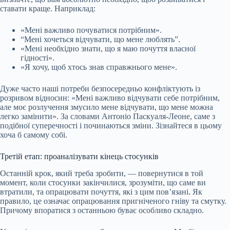
ставати краще. Наприклад:
«Мені важливо почуватися потрібним».
“Мені хочеться відчувати, що мене люблять”.
«Мені необхідно знати, що я маю почуття власної
гідності».
«Я хочу, щоб хтось знав справжнього мене».
Дуже часто наші потреби безпосередньо конфліктують із
розривом відносин: «Мені важливо відчувати себе потрібним,
але моє розлучення змусило мене відчувати, що мене можна
легко замінити». За словами Антоніо Паскуаля-Леоне, саме з
подібної суперечності і починаються зміни. Зізнайтеся в цьому
хоча б самому собі.
Третій етап: проаналізувати кінець стосунків
Останній крок, який треба зробити, — повернутися в той
момент, коли стосунки закінчилися, зрозуміти, що саме ви
втратили, та опрацювати почуття, які з цим пов’язані. Як
правило, це означає опрацювання пригніченого гніву та смутку.
Причому впоратися з останньою буває особливо складно.