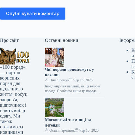
Опублікувати коментар
Про сайт
Останні новини
Інформ
К
и
П
с
«100 порад»
Чиї поради допоможуть у
К
— портал
коханні
С
корисних
Ніна Яремко
Чер 15, 2026
порад для
Іноді ніщо так не цінне, як ця вчасна
щоденного
порада. Особливо якщо це порада
життя: побут,
фахівця — дієтолога, лікаря,
здоров'я,
косметолога, тренера, стиліста…
відпочинок і
навіть вибір
одягу. Ми
Московські таємниці та
також
легенди
стежимо за
Остап Гарматюк
Чер 15, 2026
новинками