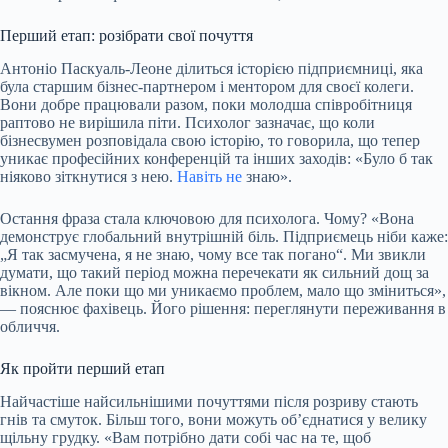
Перший етап: розібрати свої почуття
Антоніо Паскуаль-Леоне ділиться історією підприємниці, яка
була старшим бізнес-партнером і ментором для своєї колеги.
Вони добре працювали разом, поки молодша співробітниця
раптово не вирішила піти. Психолог зазначає, що коли
бізнесвумен розповідала свою історію, то говорила, що тепер
уникає професійних конференцій та інших заходів: «Було б так
ніяково зіткнутися з нею.
Навіть не
знаю».
Остання фраза стала ключовою для психолога. Чому? «Вона
демонструє глобальний внутрішній біль. Підприємець ніби каже:
„Я так засмучена, я не знаю, чому все так погано“. Ми звикли
думати, що такий період можна перечекати як сильний дощ за
вікном. Але поки що ми уникаємо проблем, мало що зміниться»,
— пояснює фахівець. Його рішення: переглянути переживання в
обличчя.
Як пройти перший етап
Найчастіше найсильнішими почуттями після розриву стають
гнів та смуток. Більш того, вони можуть об’єднатися у велику
щільну грудку. «Вам потрібно дати собі час на те, щоб