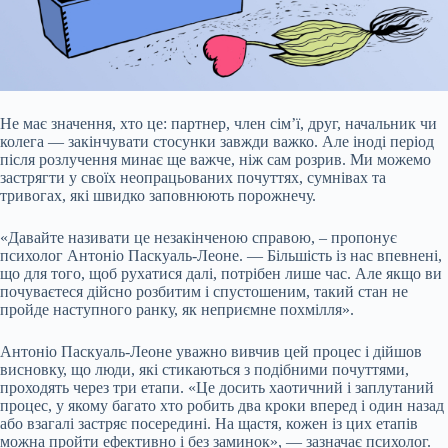
Не має значення, хто це: партнер, член сім’ї, друг, начальник чи
колега — закінчувати стосунки завжди важко. Але іноді період
після розлучення минає ще важче, ніж сам розрив. Ми можемо
застрягти у своїх неопрацьованих почуттях, сумнівах та
тривогах, які швидко заповнюють порожнечу.
«Давайте називати це незакінченою справою, – пропонує
психолог Антоніо Паскуаль-Леоне. — Більшість із нас впевнені,
що для того, щоб рухатися далі, потрібен лише час. Але якщо ви
почуваєтеся дійсно розбитим і спустошеним, такий стан не
пройде наступного ранку, як неприємне похмілля».
Антоніо Паскуаль-Леоне уважно вивчив цей процес і дійшов
висновку, що люди, які стикаються з подібними почуттями,
проходять через три етапи. «Це досить хаотичний і заплутаний
процес, у якому багато хто робить два кроки вперед і один назад
або взагалі застряє посередині. На щастя, кожен із цих етапів
можна пройти ефективно і без заминок», — зазначає психолог.