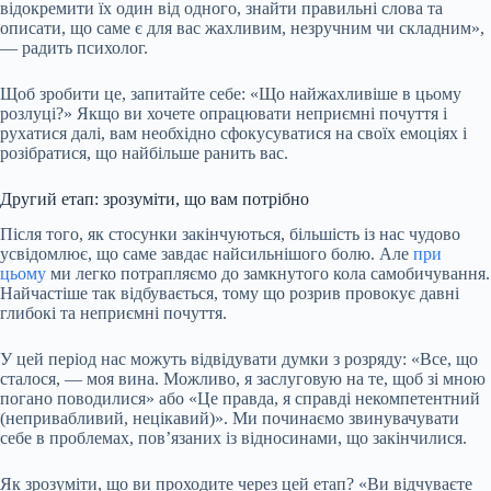
відокремити їх один від одного, знайти правильні слова та
описати, що саме є для вас жахливим, незручним чи складним»,
— радить психолог.
Щоб зробити це, запитайте себе: «Що найжахливіше в цьому
розлуці?» Якщо ви хочете опрацювати неприємні почуття і
рухатися далі, вам необхідно сфокусуватися на своїх емоціях і
розібратися, що найбільше ранить вас.
Другий етап: зрозуміти, що вам потрібно
Після того, як стосунки закінчуються, більшість із нас чудово
усвідомлює, що саме завдає найсильнішого болю. Але
при
цьому
ми легко потрапляємо до замкнутого кола самобичування.
Найчастіше так відбувається, тому що розрив провокує давні
глибокі та неприємні почуття.
У цей період нас можуть відвідувати думки з розряду: «Все, що
сталося, — моя вина. Можливо, я заслуговую на те, щоб зі мною
погано поводилися» або «Це правда, я справді некомпетентний
(непривабливий, нецікавий)». Ми починаємо звинувачувати
себе в проблемах, пов’язаних із відносинами, що закінчилися.
Як зрозуміти, що ви проходите через цей етап? «Ви відчуваєте