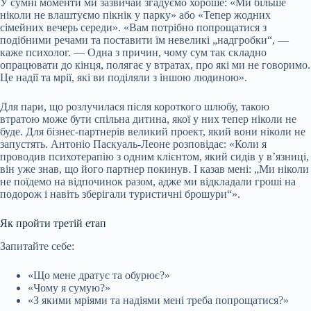
У сумні моменти ми зазвичай згадуємо хороше: «Ми більше
ніколи не влаштуємо пікнік у парку» або «Тепер жодних
сімейних вечерь середи». «Вам потрібно попрощатися з
подібними речами та поставити їм невеликі „надгробки“, —
каже психолог. — Одна з причин, чому сум так складно
опрацювати до кінця, полягає у втратах, про які ми не говоримо.
Це надії та мрії, які ви поділяли з іншою людиною».
Для пари, що розлучилася після короткого шлюбу, такою
втратою може бути спільна дитина, якої у них тепер ніколи не
буде. Для бізнес-партнерів великий проект, який вони ніколи не
запустять. Антоніо Паскуаль-Леоне розповідає: «Коли я
проводив психотерапію з одним клієнтом, який сидів у в’язниці,
він уже знав, що його партнер покинув. І казав мені: „Ми ніколи
не поїдемо на відпочинок разом, адже ми відкладали гроші на
подорож і навіть зберігали туристичні брошури“».
Як пройти третій етап
Запитайте себе:
«Що мене дратує та обурює?»
«Чому я сумую?»
«З якими мріями та надіями мені треба попрощатися?»