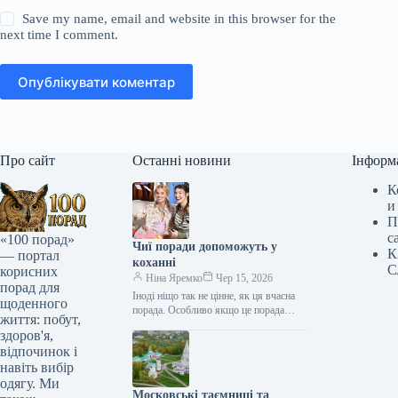
Save my name, email and website in this browser for the
next time I comment.
Опублікувати коментар
Про сайт
Останні новини
Інформ
К
и
П
с
«100 порад»
Чиї поради допоможуть у
К
— портал
коханні
С
корисних
Ніна Яремко
Чер 15, 2026
порад для
Іноді ніщо так не цінне, як ця вчасна
щоденного
порада. Особливо якщо це порада
життя: побут,
фахівця — дієтолога, лікаря,
здоров'я,
косметолога, тренера, стиліста…
відпочинок і
навіть вибір
одягу. Ми
Московські таємниці та