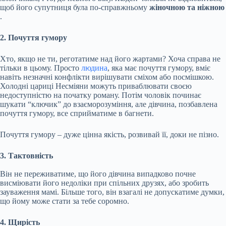
щоб його супутниця була
по-справжньому
жіночною та ніжною
.
2. Почуття гумору
Хто, якщо не ти, реготатиме над його жартами? Хоча справа не
тільки в цьому. Просто
людина
, яка має почуття гумору, вміє
навіть незначні конфлікти вирішувати сміхом або посмішкою.
Холодні цариці Несміяни можуть приваблювати своєю
недоступністю на початку роману. Потім чоловік починає
шукати “ключик” до взаєморозуміння, але дівчина, позбавлена
почуття гумору, все сприйматиме в багнети.
Почуття гумору – дуже цінна якість, розвивай її, доки не пізно.
3. Тактовність
Він не переживатиме, що його дівчина випадково почне
висміювати його недоліки при спільних друзях, або зробить
зауваження мамі. Більше того, він взагалі не допускатиме думки,
що йому може стати за тебе соромно.
4. Щирість