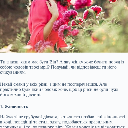
Ти знаєш, яким має бути Він? А яку жінку хоче бачити поряд із
собою чоловік твоєї мрії? Подумай, чи відповідаєш ти його
очікуванням.
Нехай смаки у всіх різні, з цим не посперечаєшся. Але
практично будь-який чоловік хоче, щоб ці риси не були чужі
його коханій дівчині:
1. Жіночність
Найчастіше грубуваті дівчата, геть-чисто позбавлені жіночності
в ході, поведінці та стилі одягу, подобаються правильним
хлопчикам, і то, до певного віку. Жоден чоловік не відмовиться,