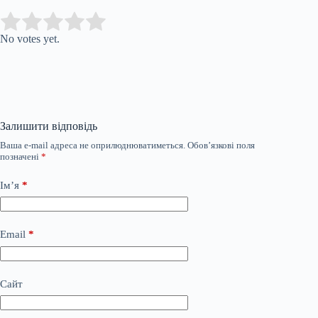
Submit Rating
Rate this item:
No votes yet.
Залишити відповідь
Ваша e-mail адреса не оприлюднюватиметься.
Обов’язкові поля
позначені
*
Ім’я
*
Email
*
Сайт