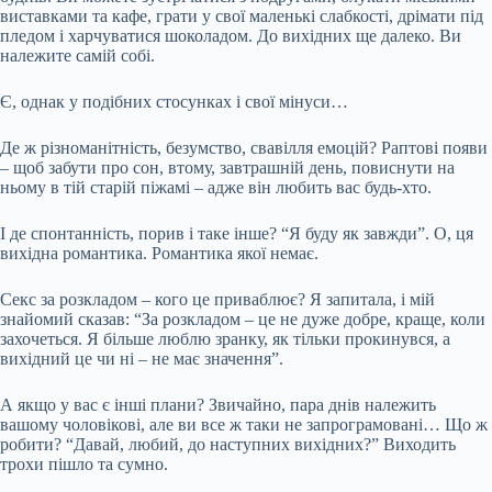
виставками та кафе, грати у свої маленькі слабкості, дрімати під
пледом і харчуватися шоколадом. До вихідних ще далеко. Ви
належите самій собі.
Є, однак у подібних стосунках і свої мінуси…
Де ж різноманітність, безумство, свавілля емоцій? Раптові появи
– щоб забути про сон, втому, завтрашній день, повиснути на
ньому в тій старій піжамі – адже він любить вас будь-хто.
І де спонтанність, порив і таке інше? “Я буду як завжди”. О, ця
вихідна романтика. Романтика якої немає.
Секс за розкладом – кого це приваблює? Я запитала, і мій
знайомий сказав: “За розкладом – це не дуже добре, краще, коли
захочеться. Я більше люблю зранку, як тільки прокинувся, а
вихідний це чи ні – не має значення”.
А якщо у вас є інші плани? Звичайно, пара днів належить
вашому чоловікові, але ви все ж таки не запрограмовані… Що ж
робити? “Давай, любий, до наступних вихідних?” Виходить
трохи пішло та сумно.