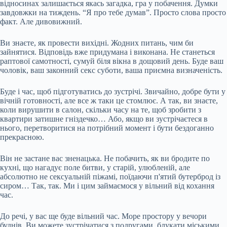
відносинах залишається якась загадка, гра у побачення. Думки
завдовжки на тиждень. “Я про тебе думав”. Просто слова просто
факт. Але дивовижний.
Ви знаєте, як провести вихідні. Жодних питань, чим би
зайнятися. Відповідь вже придумана і виконана. Не станеться
раптової самотності, сумуй біля вікна в дощовий день. Буде ваш
чоловік, ваш законний секс суботи, ваша приємна визначеність.
Буде і час, щоб підготуватись до зустрічі. Звичайно, добре бути у
вічній готовності, але все ж таки це стомлює. А так, ви знаєте,
коли вирушити в салон, скільки часу на те, щоб зробити з
квартири затишне гніздечко… Або, якщо ви зустрічаєтеся в
нього, перетворитися на потрібний момент і бути бездоганно
прекрасною.
Він не застане вас зненацька. Не побачить, як ви бродите по
кухні, що нагадує поле битви, у старій, улюбленій, але
абсолютно не сексуальній піжамі, поїдаючи п'ятий бутерброд із
сиром… Так, так. Ми і цим займаємося у вільний від кохання
час.
До речі, у вас ще буде вільний час. Море простору у вечори
буднів. Ви можете зустрічатися з подругами, блукати міськими