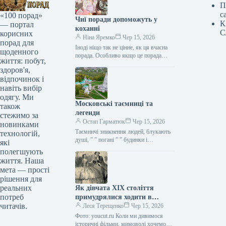
П
с
«100 порад»
Чиї поради допоможуть у
К
— портал
коханні
С
корисних
Ніна Яремко
Чер 15, 2026
порад для
Іноді ніщо так не цінне, як ця вчасна
щоденного
порада. Особливо якщо це порада
життя: побут,
фахівця — дієтолога, лікаря,
здоров'я,
косметолога, тренера, стиліста…
відпочинок і
навіть вибір
одягу. Ми
Московські таємниці та
також
легенди
стежимо за
Остап Гарматюк
Чер 15, 2026
новинками
Таємничі зникнення людей, блукають
технологій,
душі, ” ” погані ” ” будинки і
які
прокляття чаклунів — усе є у Москві.
полегшують
Щоб…
життя. Наша
мета — прості
рішення для
реальних
Як дівчата XIX століття
потреб
примудрялися ходити в
читачів.
туалет у спідницях
Леся Терещенко
Чер 15, 2026
крінолінових без сторонньої
Фото: youcut.ru Коли ми дивимося
допомоги
історичні фільми, мимоволі хочемо