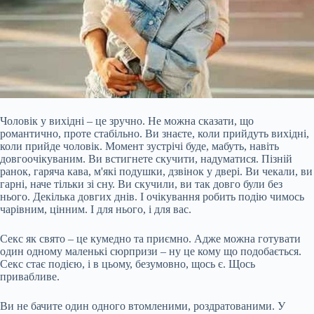
Чоловік у вихідні – це зручно. Не можна сказати, що
романтично, проте стабільно. Ви знаєте, коли прийдуть вихідні,
коли прийде чоловік. Момент зустрічі буде, мабуть, навіть
довгоочікуваним. Ви встигнете скучити, надуматися. Пізній
ранок, гаряча кава, м'які подушки, дзвінок у двері. Ви чекали, ви
гарні, наче тільки зі сну. Ви скучили, ви так довго були без
нього. Декілька довгих днів. І очікування робить подію чимось
чарівним, цінним. І для нього, і для вас.
Секс як свято – це кумедно та
приємно. Адже можна готувати
один одному маленькі сюрпризи – ну це кому що подобається.
Секс стає подією, і в цьому, безумовно, щось є. Щось
привабливе.
Ви не бачите один одного втомленими, роздратованими. У