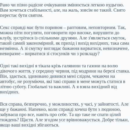
Рано чи пізно радісне очікування змінюється легкою нудьгою.
Вам хочеться стабільності, але, на жаль, зовсім не такий. Свято
перестає бути святом.
Секс справді має бути поривом – раптовим, неповторним. Так,
можна піти погуляти, поговорити про високе, вирушити до
клубу, зустрітися із спільними друзями. Але з'являється смуток,
такий самий закономірний, як прихід і вихід вихідних, така сама
незмінна. А зі смутку виглядає бажання вирватися, невизначене,
невиразне – вирватися зі стосунків чи з розкладу?
Одні такі вихідні я тікала крізь галявини та газони на волю
дівочого життя, у середину червня, під модрини на березі ставка.
Він, здається, здивовано дивився мені слідом, чекаючи на
автобус, не розуміючи, які такі справи в мене можуть статися в
літню суботу. Глобальні та важливі. А я взяла вихідний від
вихідних.
Вся справа, безперечно, у можливостях, у часі, у зайнятості. Але
ще у бажанні. Напевно, коли справді хочеш бути з людиною,
забуваєш про все, навіть про себе. Та що таке не спати цілий
тиждень? Щастя. Але згодом усе врівноважується. Добре тільки,
якщо ваші вихідні збігаються.