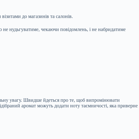
ізитами до магазинів та салонів.
о не нудьгуватиме, чекаючи повідомлень, і не набридатиме
альну увагу. Швидше йдеться про те, щоб випромінювати
ідібраний аромат можуть додати ноту таємничості, яка приверне