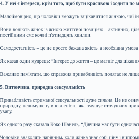
4. У неї є інтереси, крім того, щоб бути красивою і ходити по 
Малоймовірно, що чоловіки зможуть зацікавитися жінкою, чиї ін
Вони воліють жінок із ясною життєвої позицією – активних, ціл
постійними смс кожні п'ятнадцять хвилин.
Самодостатність – це не просто бажана якість, а необхідна умова
Як казав один мудрець: “Інтерес до життя – це магніт для цікави
Важливо пам'ятати, що справжня привабливість полягає не лише у
5. Витончена, природна сексуальність
Привабливість стриманої сексуальності дуже сильна. Це не озна
природну, невимушену впевненість, яка змушує оточуючих привер
увагу.
Як одного разу сказала Коко Шанель, “Дівчина має бути одночас
Чоловіки знаходять чарівним, коли жінка знає собі ціну і випром