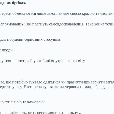
модних бутіках.
тереси обмежуються лише захопленням своєю красою та частими в
еспрямованих і які прагнуть самовдосконалення. Така жінка точн
 для побудови серйозних стосунків.
х людей”.
 зовнішності, а й у глибині внутрішнього світу.
чає, що потрібно зухвало одягатися чи прагнути привернути заг
тати увагу. Елегантна сукня, легка червона помада або вдало п
но стильною та казковою”.
інює чарівність, не перестаравшись при цьому.