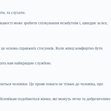
ти, та слухати.
ікавості може зробити спілкування незабутнім і, швидше за все,
, це основа справжніх стосунків. Коли жінці комфортно бути
лужить вам найкращою службою.
юються чоловіки. Це прояв поваги не тільки до чоловіка, про
. Чоловікам подобаються жінки, які можуть легко та доброзичливо