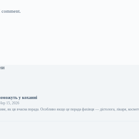
 I comment.
ни
поможуть у коханні
Чер 15, 2026
цінне, як ця вчасна порада. Особливо якщо це порада фахівця — дієтолога, лікаря, космет
…