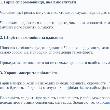
1. Гарна співрозмовниця, яка вміє слухати
Чоловіки, як і решта, цінують тих, хто щиро слухає і відповідає
Чоловікам подобається говорити про те, чим вони захоплені, том
змусить його захотіти більшого.
2. Щирість важливіша за вдавання
Ніщо так не відштовхує, як вдавання. Чоловіки відчувають, коли
самою собою, це, природно, сприяє довірі та комфорту.
Прикидатися кимось, ким ви не є, може працювати якийсь час, 
3. Хороші манери та ввічливість
Гарні манери ніколи не виходять із моди. Чемність, скромність і
якого йдеться, а й до всіх оточуючих – офіціантів, незнайомців та
Ввічливість свідчить про зрілість і впевненість у собі і може 
поводитися у різних соціальних ситуаціях. Зрештою, те, як
люди