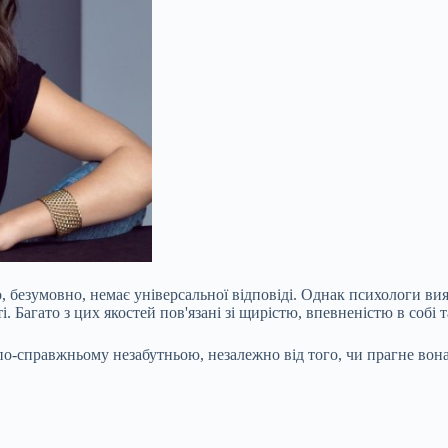
о, безумовно, немає універсальної відповіді. Однак психологи вия
і. Багато з цих якостей пов'язані зі щирістю, впевненістю в собі
у по-справжньому незабутньою, незалежно від того, чи прагне во