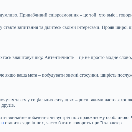
 вдумливо. Привабливий співрозмовник – це той, хто вміє і говори
у ставте запитання та ділитесь своїми інтересами. Прояв щирої ц
 хтось влаштовує шоу. Автентичність – це не просто модне слово
але якщо ваша мета – побудувати значні стосунки, щирість пос
 почуття такту у соціальних ситуаціях – риси, якими часто захопл
 друзів.
зробити звичайне побачення чи зустріч по-справжньому особливою
на
ставиться до інших, часто багато говорить про її характер.