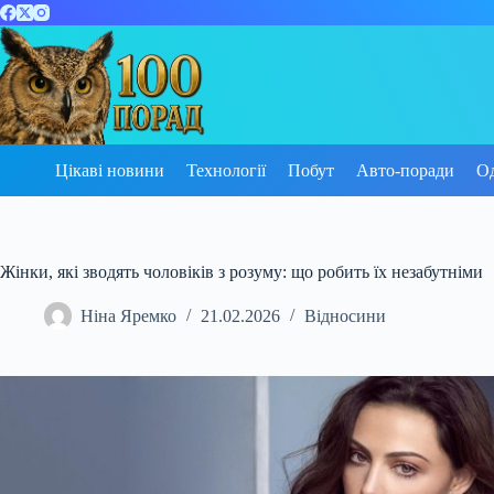
Перейти
до
вмісту
Цікаві новини
Технології
Побут
Авто-поради
О
Жінки, які зводять чоловіків з розуму: що робить їх незабутніми
Ніна Яремко
21.02.2026
Відносини