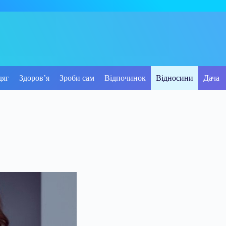
дяг
Здоров’я
Зроби сам
Відпочинок
Відносини
Дача