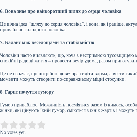
6. Вона знає про найкоротший шлях до серця чоловіка
Це вічна ідея “шляху до серця чоловіка”, і вона, як і раніше, ак
приваблює голодного чоловіка.
7. Баланс між веселощами та стабільністю
Чоловіки часто виявляють, що, хоча з нестримною тусовщицею мо
спокійні радощі життя – провести вечір удома, разом приготува
Це не означає, що потрібно щовечора сидіти вдома, а вести такий
моменти можуть створити по-справжньому міцні стосунки.
8. Гарне почуття гумору
Гумор приваблює. Можливість посміятися разом із кимось, особл
жінки, які цінують їхній гумор, сміються з їхніх жартів і можуть
Submit Rating
Rate this item:
No votes yet.