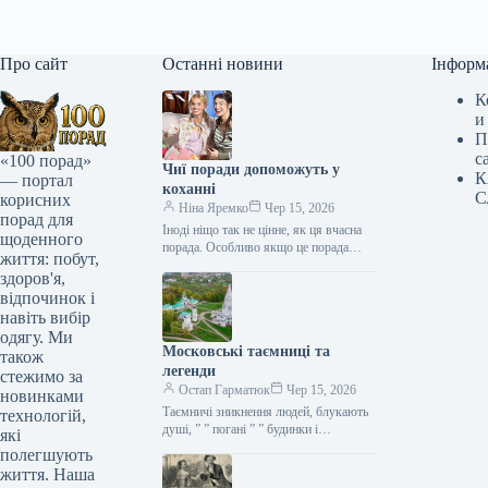
Про сайт
Останні новини
Інформ
К
и
П
с
«100 порад»
Чиї поради допоможуть у
К
— портал
коханні
С
корисних
Ніна Яремко
Чер 15, 2026
порад для
Іноді ніщо так не цінне, як ця вчасна
щоденного
порада. Особливо якщо це порада
життя: побут,
фахівця — дієтолога, лікаря,
здоров'я,
косметолога, тренера, стиліста…
відпочинок і
навіть вибір
одягу. Ми
Московські таємниці та
також
легенди
стежимо за
Остап Гарматюк
Чер 15, 2026
новинками
Таємничі зникнення людей, блукають
технологій,
душі, ” ” погані ” ” будинки і
які
прокляття чаклунів — усе є у Москві.
полегшують
Щоб…
життя. Наша