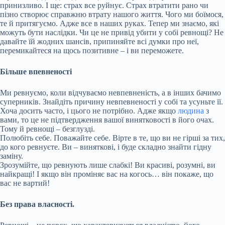
принизливо. І ще: страх все руйнує. Страх втратити рано чи
пізно створює справжню втрату нашого життя. Чого ми боїмося,
те й притягуємо. Адже все в наших руках. Тепер ми знаємо, які
можуть бути наслідки. Чи це не привід убити у собі ревнощі? Не
давайте їй жодних шансів, припиняйте всі думки про неї,
перемикайтеся на щось позитивне – і ви переможете.
Більше впевненості
Ми ревнуємо, коли відчуваємо невпевненість, а в інших бачимо
суперників. Знайдіть причину невпевненості у собі та усуньте її.
Хоча досить часто, і цього не потрібно. Адже якщо
людина
з
вами, то це не підтвердження вашої винятковості в його очах.
Тому й ревнощі – безглузді.
Полюбіть себе. Поважайте себе. Вірте в те, що ви не гірші за тих,
до кого ревнуєте. Ви – виняткові, і буде складно знайти гідну
заміну.
Зрозумійте, що ревнують лише слабкі! Ви красиві, розумні, ви
найкращі! І якщо він проміняє вас на когось… він покаже, що
вас не вартий!
Без права власності.