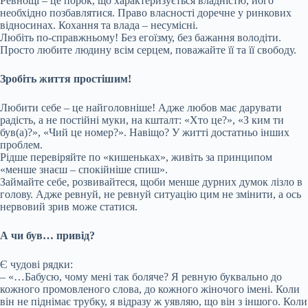
Ревнощі – це порок, що характеризується владністю, його
необхідно позбавлятися. Право власності доречне у ринкових
відносинах. Кохання та влада – несумісні.
Любіть по-справжньому! Без егоїзму, без бажання володіти.
Просто любите людину всім серцем, поважайте її та її свободу.
Зробіть життя простішим!
Любити себе – це найголовніше! Адже любов має дарувати
радість, а не постійні муки, на кшталт: «Хто це?», «З ким ти
був(а)?», «Чий це номер?». Навіщо? У житті достатньо інших
проблем.
Рідше перевіряйте по «кишеньках», живіть за принципом
«менше знаєш – спокійніше спиш».
Займайте себе, розвивайтеся, щоби менше дурних думок лізло в
голову. Адже ревнуй, не ревнуй ситуацію цим не змінити, а ось
нервовий зрив може статися.
А чи був… привід?
Є чудові рядки:
– «…Бабусю, чому мені так боляче? Я ревную буквально до
кожного промовленого слова, до кожного жіночого імені. Коли
він не піднімає трубку, я відразу ж уявляю, що він з іншого. Коли