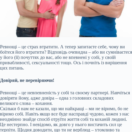
Ревнощі – це страх втратити. А тепер запитаєте себе, чому ви
боїтеся його втратити? Відповідь очевидна – або ви сумніваєтеся
у його (її) почуттях до вас, або не впевнені у собі, у своїй
привабливості, сексуальності тощо. Ось і почніть із вирішення
цих питань.
Довіряй, не перевіряючи!
Ревнощі – це невпевненість у собі та своєму партнері. Навчіться
довіряти йому, адже довіра – одна з головних складових
великого слова – кохання.
Скільки б нам не казали, що ми найкращі – ми не віримо
, бо не
віримо собі. Навіть якщо все буде насправді чудово, кожен з нас
неодмінно знайде спосіб отруїти життя собі та коханій людині.
Це нестерпно. І невідомо, як довго у нього вистачить сил це
терпіти. Щодня доводити, що ти не верблюд – утомливо та