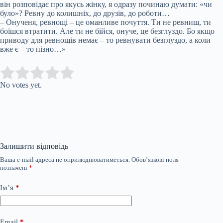
він розповідає про якусь жінку, я одразу починаю думати: «чи
було»? Ревну до колишніх, до друзів, до роботи…
– Онученя, ревнощі – це оманливе почуття. Ти не ревниш, ти
боїшся втратити. Але ти не бійся, онуче, це безглуздо. Бо якщо
приводу для ревнощів немає – то ревнувати безглуздо, а коли
вже є – то пізно…»
Submit Rating
Rate this item:
No votes yet.
Залишити відповідь
Ваша e-mail адреса не оприлюднюватиметься.
Обов’язкові поля
позначені
*
Ім’я
*
Email
*