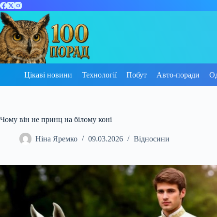
Перейти
до
вмісту
Цікаві новини
Технології
Побут
Авто-поради
О
Чому він не принц на білому коні
Ніна Яремко
09.03.2026
Відносини