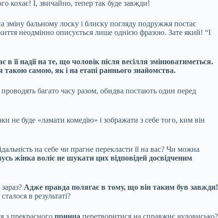
го кохає! І, звичайно, тепер так буде завжди!
і на зміну бальному лоску і блиску погляду подружжя постає
 життя неодмінно описується лише однією фразою. Зате який! “І
в її надії на те, що чоловік після весілля змінюватиметься.
 такою самою, як і на етапі раннього знайомства.
и проводять багато часу разом, обидва постають один перед
ки не буде «ламати комедію» і зображати з себе того, ким він
дальність на себе чи прагне перекласти її на вас? Чи можна
усь жінка воліє не шукати цих відповідей досвідченим
 зараз?
Адже правда полягає в тому, що він таким був завжди!
сталося в результаті?
ся з прекрасного
принца
перетворитися на справжнє чудовисько?