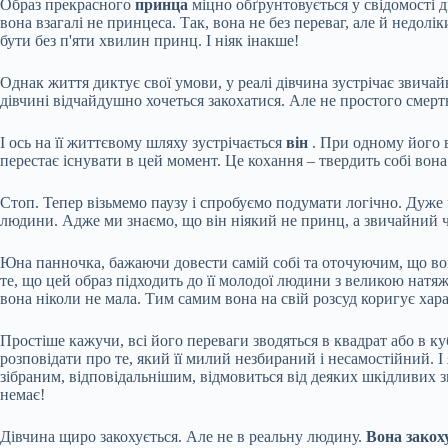
Образ прекрасного
принца
міцно обґрунтовується у свідомості д
вона взагалі не принцеса. Так, вона не без переваг, але й недол
бути без п'яти хвилин принц. І ніяк інакше!
Однак життя диктує свої умови, у реалі дівчина зустрічає звичайн
дівчині відчайдушно хочеться закохатися. Але не простого смерт
І ось на її життєвому шляху зустрічається
він
. При одному його в
перестає існувати в цей момент. Це кохання – твердить собі вона
Стоп. Тепер візьмемо паузу і спробуємо подумати логічно. Дуже ч
людини. Адже ми знаємо, що він ніякий не принц, а звичайний чоло
Юна панночка, бажаючи довести самій собі та оточуючим, що вон
те, що цей образ підходить до її молодої людини з великою натя
вона ніколи не мала. Тим самим вона на свій розсуд коригує хар
Простіше кажучи, всі його переваги зводяться в квадрат або в к
розповідати про те, який її милий незбираний і несамостійний. І
зібраним, відповідальнішим, відмовиться від деяких шкідливих зв
немає!
Дівчина щиро закохується. Але не в реальну людину.
Вона закоху