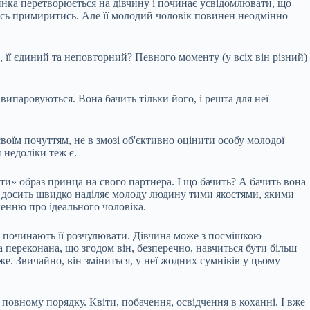
инка перетворюється на дівчину і починає усвідомлювати, що
якось примиритись. Але її молодий чоловік повинен неодмінно
н, її єдиний та неповторний? Певного моменту (у всіх він різний)
випаровуються. Вона бачить тільки його, і решта для неї
своїм почуттям, не в змозі об'єктивно оцінити особу молодої
 недоліки теж є.
и» образ принца на свого партнера. І що бачить? А бачить вона
ина досить швидко наділяє молоду людину тими якостями, якими
ленню про ідеального чоловіка.
що починають її розчулювати. Дівчина може з посмішкою
а переконана, що згодом він, безперечно, навчиться бути більш
е. Звичайно, він зміниться, у неї жодних сумнівів у цьому
 повному порядку. Квіти, побачення, освідчення в коханні. І вже