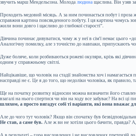
звучить марш Мендельсона. Молода
людина
щаслива. Він узяв за
Проходить медовий місяць. А за ним починається побут і проза жи
справжня картина повсякденного побуту. І ця картина чомусь зов
жили вони довго і щасливо до глибокої старості”.
Дівчина починає дивуватися, чому ж у неї в сім'ї немає цього «
Аналогічну помилку, але з точністю до навпаки, припускають ч
Дуже боляче, коли розбиваються рожеві окуляри, крізь які дівчи
одним у справжньому світлі.
Найцікавіше, що чоловік на стадії знайомства хоч і намагається
насправді не є. Це я до того, що недоліки чоловіка, як правило,
Ще на початку розвитку відносин можна визначити його ставлення 
взагалі на нього спертися чи він на ходу все забуває? На всі ці 
шляхом, а просто вигадує собі ті варіанти, які вона вважає 
Але до чого тут чоловік? Якщо він спочатку був безвідповідальни
Не став, а саме був.
Але ж ви не хотіли цього бачити, правда? Адж
А в результаті – гора висловлених і не висловлених претензій до