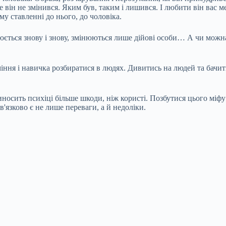
е він не змінився. Яким був, таким і лишився. І любити він вас м
ому ставленні до нього, до чоловіка.
юється знову і знову, змінюються лише дійові особи… А чи можн
ння і навичка розбиратися в людях. Дивитись на людей та бачити 
иносить психіці більше шкоди, ніж користі. Позбутися цього міфу
в'язково є не лише переваги, а й недоліки.