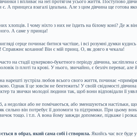
івчинки і впливає на неї протягом
усього життя. Поступово дівч
іки є. А принцеса взагалі ідеальна. Але з цим дівчина ще готова 
их хлопців. І чому ніхто з них не їздить на білому коні? Де ж ві
ного. А саме у принца!
игляді серце починає битися частіше, і всі розумні думки кудись 
! Справжнє кохання! Він є мій принц. О, як довго я чекала!
асто на стадії цукерково-букетного періоду дівчина, засліплена 
вік із плоті та крові. У нього, звичайно, є безліч переваг, але й
а нарешті зустріла любов всього свого життя, починає «примірят
жкою. Однак її це зовсім не бентежить! У своїй свідомості дівч
актер та звички молодої людини так, щоб вони відповідали її уяв
уб, а недоліки або не помічаються, або зменшуються настільки, 
 як сильно він потребує її допомоги та підтримки. При цьому вон
ичок тощо. і т.п. А вона йому завжди допоможе, підкаже і розкаж
ється в образ, який сама собі і створила.
Якийсь час все буде у