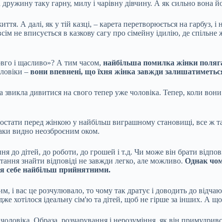
 дружину таку гарну, милу і чарівну дівчину. А як сильно вона йо
ття. А далі, як у тій казці, – карета перетворюється на гарбуз, 
сім не вписується в казкову сагу про сімейну ідилію, де спільне
довго і щасливо»? А тим часом,
найбільша помилка жінки полягає 
оловіки –
вони впевнені, що їхня жінка завжди залишатиметься
на звикла дивитися на свого тепер уже чоловіка. Тепер, коли вон
 постати перед жінкою у найбільш виграшному становищі, все ж та
 таки видно неозброєним оком.
до дітей, до роботи, до грошей і т.д. Чи може він брати відпові
питання знайти відповіді не завжди легко, але можливо.
Однак чом
для себе найбільш прийнятними.
м, і вас це розчулювало, то чому так дратує і доводить до відчаю
е хотілося ідеальну сім'ю та дітей, щоб не гірше за інших. А що 
 чоловіка. Образа, розчарування і нерозуміння, як він примудрив