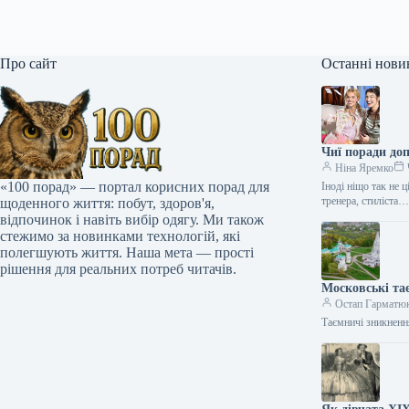
Про сайт
Останні нови
Чиї поради до
Ніна Яремко
«100 порад» — портал корисних порад для
Іноді ніщо так не 
тренера, стиліста
щоденного життя: побут, здоров'я,
відпочинок і навіть вибір одягу. Ми також
стежимо за новинками технологій, які
полегшують життя. Наша мета — прості
рішення для реальних потреб читачів.
Московські та
Остап Гарматю
Таємничі зникненн