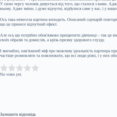
У свою чергу чоловік дивується від того, що сталося з вами. Адж
ньому. Адже зміни, і дуже відчутні, відбулися саме у вас, і у ваш
Ось така невесела картина виходить. Описаний сценарій повтор
що це принесе відчутний ефект.
Але ось що потрібно обов'язково прищепити дівчинці – так це вмі
своїх образів та домислів, а крізь призму здорового глузду.
І звичайно, нав'язаний міф про можливу ідеальність партнера пр
частіше розмовляти та пояснювати, що всі люди різні, і у них обо
Submit Rating
Rate this item:
No votes yet.
Залишити відповідь