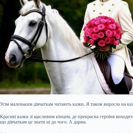
Усім маленьким дівчаткам читають казки. Я також виросла на ка
Красиві казки зі щасливим кінцем, де прекрасна героїня виходит
що дівчаткам це знати ні до чого. А дарма.