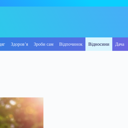
дяг
Здоров’я
Зроби сам
Відпочинок
Відносини
Дача