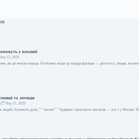
ни
поможуть у коханні
Чер 15, 2026
цінне, як ця вчасна порада. Особливо якщо це порада фахівця — дієтолога, лікаря, космет
…
ємниці та легенди
к
Чер 15, 2026
я людей, блукають душі, ” ” погані ” ” будинки і прокляття чаклунів — усе є у Москві.