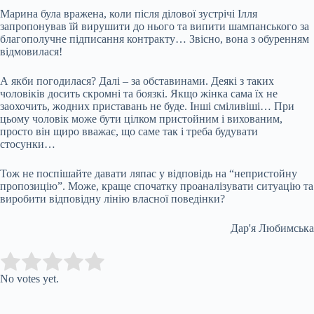
Марина була вражена, коли після ділової зустрічі Ілля
запропонував їй вирушити до нього та випити шампанського за
благополучне підписання контракту… Звісно, вона з обуренням
відмовилася!
А якби погодилася? Далі – за обставинами. Деякі з таких
чоловіків досить скромні та боязкі. Якщо жінка сама їх не
заохочить, жодних приставань не буде. Інші сміливіші… При
цьому чоловік може бути цілком пристойним і вихованим,
просто він щиро вважає, що саме так і треба будувати
стосунки…
Тож не поспішайте давати ляпас у відповідь на “непристойну
пропозицію”. Може, краще спочатку проаналізувати ситуацію та
виробити відповідну лінію власної поведінки?
Дар'я Любимська
Submit Rating
Rate this item:
No votes yet.