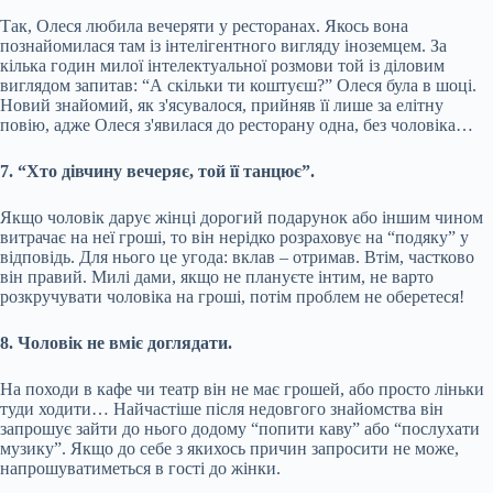
Так, Олеся любила вечеряти у ресторанах. Якось вона
познайомилася там із інтелігентного вигляду іноземцем. За
кілька годин милої інтелектуальної розмови той із діловим
виглядом запитав: “А скільки ти коштуєш?” Олеся була в шоці.
Новий знайомий, як з'ясувалося, прийняв її лише за елітну
повію, адже Олеся з'явилася до ресторану одна, без чоловіка…
7. “Хто дівчину вечеряє, той її танцює”.
Якщо чоловік дарує жінці дорогий подарунок або іншим чином
витрачає на неї гроші, то він нерідко розраховує на “подяку” у
відповідь. Для нього це угода: вклав – отримав. Втім, частково
він правий. Милі дами, якщо не плануєте інтим, не варто
розкручувати чоловіка на гроші, потім проблем не оберетеся!
8. Чоловік не вміє доглядати.
На походи в кафе чи театр він не має грошей, або просто ліньки
туди ходити… Найчастіше після недовгого знайомства він
запрошує зайти до нього додому “попити каву” або “послухати
музику”. Якщо до себе з якихось причин запросити не може,
напрошуватиметься в гості до жінки.