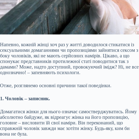
Напевно, кожній жінці хоч раз у житті доводилося стикатися із
сексуальними домаганнями чи пропозиціями зайнятися сексом з
боку чоловіків, які не мають серйозних намірів. Цікаво, а що
спонукає представників протилежної статі поводитися так з
дамами? Може, надто доступний, провокуючий імідж? Ні, не все
однозначно! – запевняють психологи.
Отже, розглянемо основні причини такої поведінки.
1. Чоловік – записник.
Домагатися жінки для нього означає самостверджуватись. Йому
абсолютно байдуже, як
відреагує жінка на його пропозицію,
головне – висловити їй свої наміри. Він переконаний, що
справжній чоловік завжди має хотіти жінку. Будь-яку, ким би
вона не була.