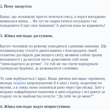
2. Йому закортіло.
Буває, що чоловікові просто хочеться сексу, а поруч випадково
виявилася жінка… Як тут не скористатися ситуацією і не
повідомити її про своє бажання? А раптом вона не відмовить?
3. Жінка виглядає доступною.
Багато чоловіків по-різному поводяться з різними жінками. Ще
позаминулому столітті джентльмени з благородних сімей
галантно доглядали дам вищого світу, являючи собою зразок
вихованості і до весілля часто дозволяючи собі лише
“прикладатися до ручки”. І в той же час охоче відвідували
громадські будинки, де розважалися з повіями.
Те саме відбувається і зараз. Якщо дівчина виглядає скромною,
молода
людина
запрошуватиме її в кіно і театр, водитиме по
музеях, а в ліжку вони опиняться рано через три місяці. Зате у
яскраво нафарбованої панночки в міні-спідниці є всі шанси за
годину після знайомства почути: “До тебе чи до мене?”
4. Жінка виглядає надто неприступною.