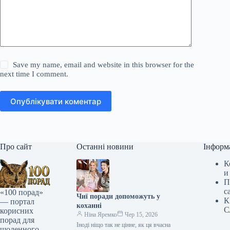
Save my name, email and website in this browser for the
next time I comment.
Опублікувати коментар
Про сайт
Останні новини
Інформ
К
и
П
с
«100 порад»
Чиї поради допоможуть у
К
— портал
коханні
С
корисних
Ніна Яремко
Чер 15, 2026
порад для
Іноді ніщо так не цінне, як ця вчасна
щоденного