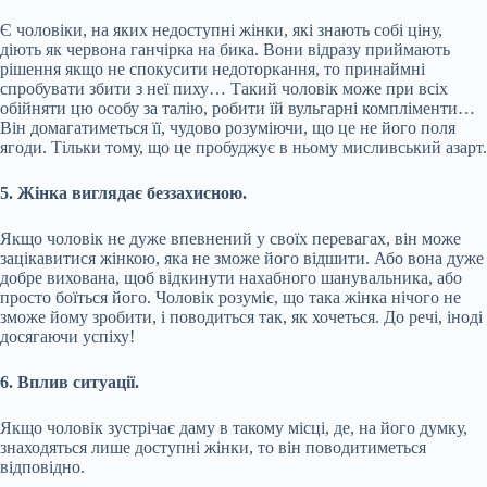
Є чоловіки, на яких недоступні жінки, які знають собі ціну,
діють як червона ганчірка на бика. Вони відразу приймають
рішення якщо не спокусити недоторкання, то принаймні
спробувати збити з неї пиху… Такий чоловік може при всіх
обійняти цю особу за талію, робити їй вульгарні компліменти…
Він домагатиметься її, чудово розуміючи, що це не його поля
ягоди. Тільки тому, що це пробуджує в ньому мисливський азарт.
5. Жінка виглядає беззахисною.
Якщо чоловік не дуже впевнений у своїх перевагах, він може
зацікавитися жінкою, яка не зможе його відшити. Або вона дуже
добре вихована, щоб відкинути нахабного шанувальника, або
просто боїться його. Чоловік розуміє, що така жінка нічого не
зможе йому зробити, і поводиться так, як хочеться. До речі, іноді
досягаючи успіху!
6. Вплив ситуації.
Якщо чоловік зустрічає даму в такому місці, де, на його думку,
знаходяться лише доступні жінки, то він поводитиметься
відповідно.