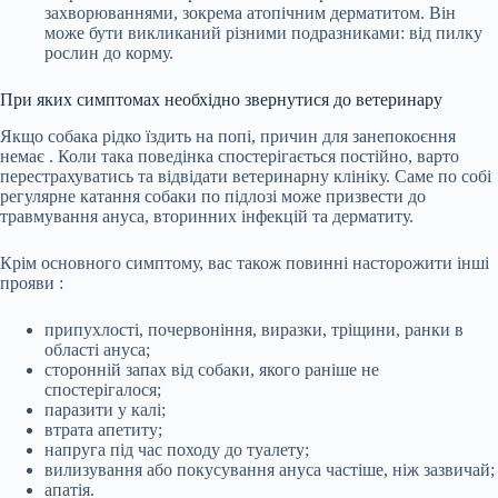
захворюваннями, зокрема атопічним дерматитом. Він
може бути викликаний різними подразниками: від пилку
рослин до корму.
При яких симптомах необхідно звернутися до ветеринару
Якщо собака рідко їздить на попі, причин для занепокоєння
немає
. Коли така поведінка спостерігається постійно, варто
перестрахуватись та відвідати ветеринарну клініку. Саме по собі
регулярне катання собаки по підлозі може призвести до
травмування ануса, вторинних інфекцій та дерматиту.
Крім основного симптому, вас також повинні насторожити інші
прояви
:
припухлості, почервоніння, виразки, тріщини, ранки в
області ануса;
сторонній запах від собаки, якого раніше не
спостерігалося;
паразити у калі;
втрата апетиту;
напруга під час походу до туалету;
вилизування або покусування ануса частіше, ніж зазвичай;
апатія.