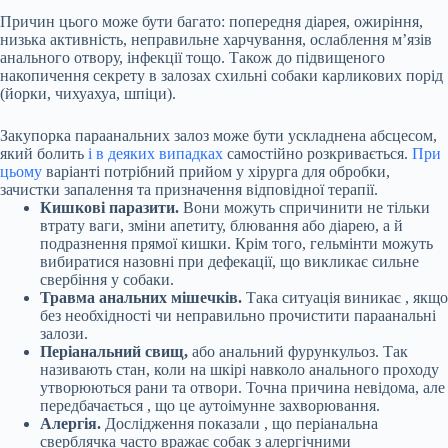
Причин цього може бути багато: попередня діарея, ожиріння,
низька активність, неправильне харчування,
ослаблення м’язів
анального отвору, інфекції тощо. Також до підвищеного
накопичення секрету в залозах схильні собаки карликових порід
(йорки, чихуахуа, шпіци).
Закупорка параанальних залоз може бути ускладнена абсцесом,
який болить
і в
деяких випадках
самостійно розкривається.
При
цьому
варіанті потрібний прийом у хірурга для обробки,
зачистки запалення та призначення відповідної терапії.
Кишкові паразити.
Вони
можуть спричинити
не тільки
втрату ваги, зміни апетиту, блювання або діарею, а й
подразнення прямої кишки. Крім того, гельмінти можуть
вибиратися назовні при дефекації, що викликає сильне
свербіння у собаки.
Травма анальних мішечків.
Така ситуація
виникає
, якщо
без необхідності чи неправильно прочистити параанальні
залози.
Періанальний свищ,
або анальний фурункульоз. Так
називають
стан, коли на шкірі навколо анального проходу
утворюються рани та отвори. Точна причина невідома, але
передбачається
, що це аутоімунне захворювання.
Алергія.
Дослідження
показали
, що періанальна
сверблячка часто вражає собак з алергічними