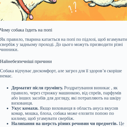
Чому собака їздить на попі
Як правило, тварина катається на попі по підлозі, щоб вгамувати
свербіж у задньому проході. До цього можуть призводити різні
чинники.
Найнебезпечніші причини
Собака відчуває дискомфорт, але загроз для її здоров’я скоріше
немає.
Дерматит після грумінгу.
Роздратування
виникає
, як
правило, через стрижку машинкою, від спреїв, парфумів
або інших засобів для догляду, які потрапляють на шкіру
вихованця.
Укус комахи.
Якщо вихованця в область ануса вкусив
комар, мошка, блоха, собака
може
елозити попою по
килиму, щоб угамувати свербіж.
Налипання на шерсть різних речовин чи предметів.
Це