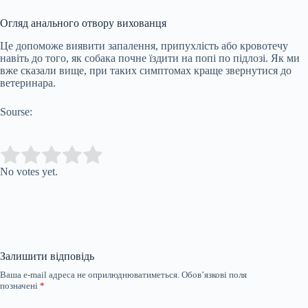
Огляд анального отвору вихованця
Це допоможе виявити запалення, припухлість або кровотечу
навіть до того, як собака почне їздити на попі по підлозі. Як ми
вже сказали вище, при таких симптомах краще звернутися до
ветеринара.
Sourse:
Submit Rating
Rate this item:
No votes yet.
Залишити відповідь
Ваша e-mail адреса не оприлюднюватиметься.
Обов’язкові поля
позначені
*