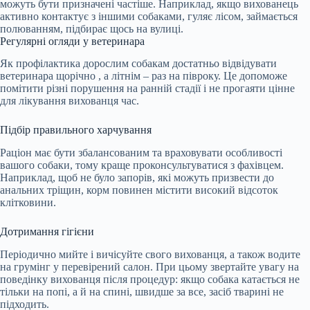
можуть бути призначені частіше. Наприклад, якщо вихованець
активно контактує з іншими собаками, гуляє лісом, займається
полюванням, підбирає щось на вулиці.
Регулярні огляди у ветеринара
Як профілактика дорослим собакам достатньо відвідувати
ветеринара
щорічно
, а літнім – раз на півроку. Це допоможе
помітити різні порушення на ранній стадії і не прогаяти цінне
для лікування вихованця час.
Підбір правильного харчування
Раціон має бути збалансованим та враховувати особливості
вашого собаки, тому краще проконсультуватися з фахівцем.
Наприклад, щоб не було запорів, які можуть призвести до
анальних тріщин, корм
повинен містити
високий відсоток
клітковини.
Дотримання гігієни
Періодично мийте і вичісуйте свого вихованця, а також водите
на грумінг у перевірений салон. При цьому звертайте увагу на
поведінку вихованця після процедур: якщо собака катається не
тільки на попі, а й на спині, швидше за все, засіб тварині не
підходить.