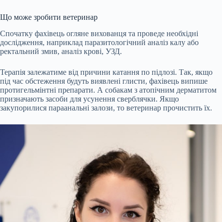
Що може зробити ветеринар
Спочатку фахівець огляне вихованця та проведе необхідні
дослідження, наприклад паразитологічний аналіз калу або
ректальний змив, аналіз крові, УЗД.
Терапія залежатиме від причини катання по підлозі. Так, якщо
під час обстеження будуть виявлені глисти, фахівець випише
протигельмінтні препарати. А собакам з атопічним дерматитом
призначають засоби для усунення сверблячки. Якщо
закупорилися параанальні залози, то ветеринар прочистить їх.