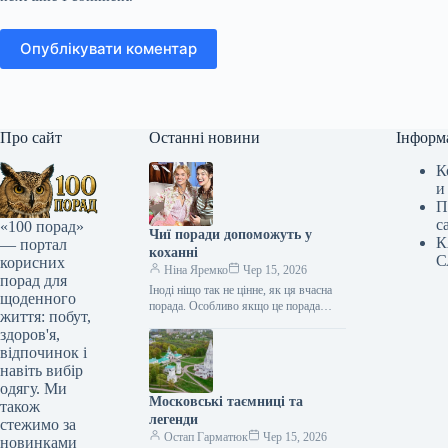
Опублікувати коментар
Про сайт
Останні новини
Інформ
К
и
П
с
«100 порад»
Чиї поради допоможуть у
К
— портал
коханні
С
корисних
Ніна Яремко
Чер 15, 2026
порад для
Іноді ніщо так не цінне, як ця вчасна
щоденного
порада. Особливо якщо це порада
життя: побут,
фахівця — дієтолога, лікаря,
здоров'я,
косметолога, тренера, стиліста…
відпочинок і
навіть вибір
одягу. Ми
Московські таємниці та
також
легенди
стежимо за
Остап Гарматюк
Чер 15, 2026
новинками