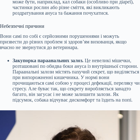
може бути, наприклад, кал собаки (особливо при діареї),
частинки рослин або різне сміття, які викликають
роздратування ануса та бажання почухатися.
Небезпечні причини
Вони самі по собі є серйозними порушеннями і можуть
призвести до різних проблем зі здоров’ям вихованця, якщо
вчасно не звернутися до ветеринара.
Закупорка параанальних залоз.
Це невеликі мішечки,
розташовані по обидва боки ануса із внутрішньої сторони.
Параанальні залози містять пахучий секрет, що виділяється
при випорожненні кишечника. У нормі вони
прочищаються самі собою у процесі дефекації, переляку чи
стресу. Але буває так, що секрету
виробляється
занадто
багато, він загусає і не може залишити залози. Як
підсумок, собака відчуває дискомфорт та їздить на попі.